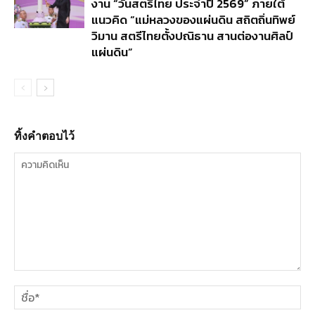
งาน “วันสตรีไทย ประจำปี 2569” ภายใต้
แนวคิด “แม่หลวงของแผ่นดิน สถิตถิ่นทิพย์
วิมาน สตรีไทยตั้งปณิธาน สานต่องานศิลป์
แผ่นดิน”
ทิ้งคำตอบไว้