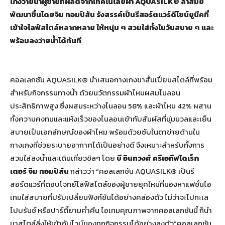
เกงว่ายน้ำผู้ชายที่ผลิตจากเทคโนโลยีผ้า AQUASILK® ล้ำสมัย
พัฒนาขึ้นโดยจิม ทอมป์สัน รังสรรค์เป็นรีสอร์ตแวร์ดีไซน์ยูนีคที่
เข้าใจไลฟ์สไตล์หลากหลาย ให้หนุ่ม ๆ สวมใส่ทั้งในวันสบาย ๆ และ
พร้อมลงว่ายน้ำได้ทันที
คอลเลกชัน AQUASILK® นำเสนอกางเกงขาสั้นเปี่ยมสไตล์ที่พร้อม
สำหรับกิจกรรมทางน้ำ ด้วยนวัตกรรมผ้าไหมผสมไนลอน
ประสิทธิภาพสูง ซึ่งผสมระหว่างไนลอน 58% และผ้าไหม 42%
ผสาน
ทั้งความคงทนและแห้งเร็วของไนลอนเข้ากับสัมผัสที่นุ่มนวลและเย็น
สบายเป็นเอกลักษณ์ของผ้าไหม พร้อมด้วยซับในตาข่ายด้านใน
กางเกงที่ช่วยระบายอากาศได้เป็นอย่างดี จึงเหมาะสำหรับทั้งการ
สวมใส่ลงน้ำและเดินเที่ยวชิลๆ โดย
บี อินทวงศ์ ครีเอทีฟไดเร็ก
เตอร์ จิม ทอมป์สัน
กล่าวว่า “คอลเลกชัน AQUASILK® เป็นรี
สอร์ตแวร์ที่ตอบโจทย์ไลฟ์สไตล์ของผู้ชายยุคใหม่ที่มองหาแฟชั่นไอ
เทมใส่สบายที่ปรับเปลี่ยนฟังก์ชันได้อย่างคล่องตัว ไม่ว่าจะไปทะเล
ไปบรันช์ หรือปาร์ตี้ยามค่ำคืน ไอเทมคุณภาพจากคอลเลกชันนี้ ก็นำ
มาสไตล์ลิ่งให้เข้ากับไวบ์ของทุกกิจกรรมได้อย่างลงตัว”คอลเลกชัน