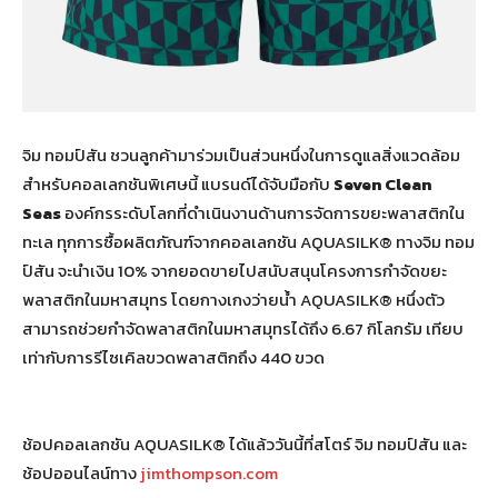
จิม ทอมป์สัน ชวนลูกค้ามาร่วมเป็นส่วนหนึ่งในการดูแลสิ่งแวดล้อม
สำหรับคอลเลกชันพิเศษนี้ แบรนด์ได้จับมือกับ
Seven Clean
Seas
องค์กรระดับโลกที่ดำเนินงานด้านการจัดการขยะพลาสติกใน
ทะเล ทุกการซื้อผลิตภัณฑ์จากคอลเลกชัน AQUASILK® ทางจิม ทอม
ป์สัน จะนำเงิน 10% จากยอดขายไปสนับสนุนโครงการกำจัดขยะ
พลาสติกในมหาสมุทร โดยกางเกงว่ายน้ำ AQUASILK® หนึ่งตัว
สามารถช่วยกำจัดพลาสติกในมหาสมุทรได้ถึง 6.67 กิโลกรัม เทียบ
เท่ากับการรีไซเคิลขวดพลาสติกถึง 440 ขวด
ช้อปคอลเลกชัน AQUASILK® ได้แล้ววันนี้ที่สโตร์ จิม ทอมป์สัน และ
ช้อปออนไลน์ทาง
jimthompson.com