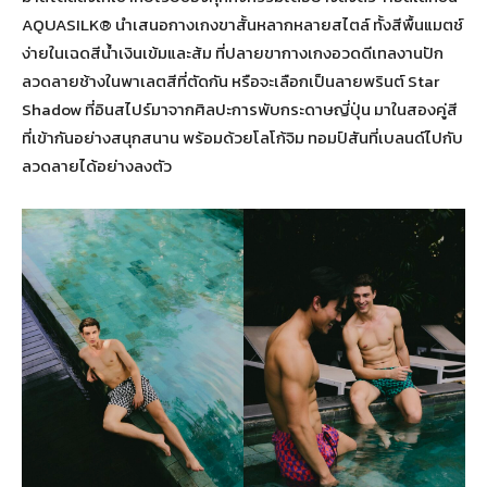
AQUASILK® นำเสนอกางเกงขาสั้นหลากหลายสไตล์ ทั้งสีพื้นแมตช์
ง่ายในเฉดสีน้ำเงินเข้มและส้ม ที่ปลายขากางเกงอวดดีเทลงานปัก
ลวดลายช้างในพาเลตสีที่ตัดกัน หรือจะเลือกเป็นลายพรินต์ Star
Shadow ที่อินสไปร์มาจากศิลปะการพับกระดาษญี่ปุ่น มาในสองคู่สี
ที่เข้ากันอย่างสนุกสนาน พร้อมด้วยโลโก้จิม ทอมป์สันที่เบลนด์ไปกับ
ลวดลายได้อย่างลงตัว