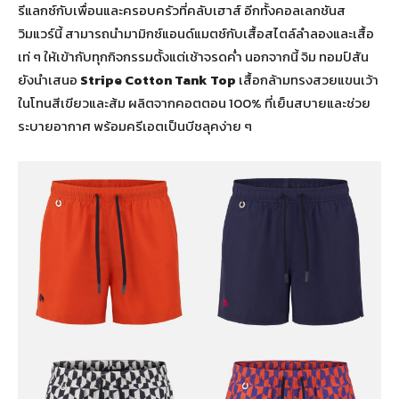
รีแลกซ์กับเพื่อนและครอบครัวที่คลับเฮาส์ อีกทั้งคอลเลกชันส
วิมแวร์นี้ สามารถนำมามิกซ์แอนด์แมตช์กับเสื้อสไตล์ลำลองและเสื้อ
เท่ ๆ ให้เข้ากับทุกกิจกรรมตั้งแต่เช้าจรดค่ำ นอกจากนี้ จิม ทอมป์สัน
ยังนำเสนอ
Stripe Cotton Tank Top
เสื้อกล้ามทรงสวยแขนเว้า
ในโทนสีเขียวและส้ม ผลิตจากคอตตอน 100% ที่เย็นสบายและช่วย
ระบายอากาศ พร้อมครีเอตเป็นบีชลุคง่าย ๆ