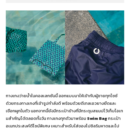
กางเกงว่ายน้ำในคอลเลกชันนี้ ออกแบบมาให้เข้ากับผู้ชายทุกไซซ์
ด้วยทรงกางเกงที่เข้ารูปกำลังดี พร้อมด้วยดีเทลเอวยางยืดและ
เชือกผูกในตัว นอกจากนี้ยังมีกระเป๋าข้างที่มีกระดุมสแนปไว้เก็บไอเท
มสำคัญได้ตลอดทั้งวัน กางเกงทุกตัวมาพร้อม
Swim Bag
กระเป๋า
อเนกประสงค์ดีไซน์พิเศษ เหมาะสำหรับใส่ของไปชิลริมหาดและไป