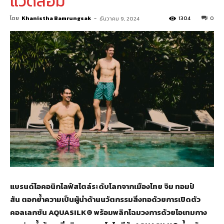
แวดล้อม
โดย
Khanistha Bamrungsak
-
1304
0
ธันวาคม 9, 2024
แบรนด์ไอคอนิกไลฟ์สไตล์ระดับโลกจากเมืองไทย จิม ทอมป์
สัน ตอกย้ำความเป็นผู้นำด้านนวัตกรรมสิ่งทอด้วยการเปิดตัว
คอลเลกชัน AQUASILK® พร้อมพลิกโฉมวงการด้วยไอเทมกาง