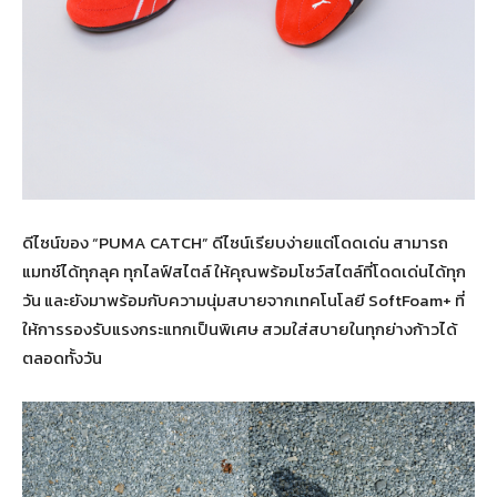
ดีไซน์ของ “PUMA CATCH” ดีไซน์เรียบง่ายแต่โดดเด่น สามารถ
แมทช์ได้ทุกลุค ทุกไลฟ์สไตล์ ให้คุณพร้อมโชว์สไตล์ที่โดดเด่นได้ทุก
วัน และยังมาพร้อมกับความนุ่มสบายจากเทคโนโลยี SoftFoam+ ที่
ให้การรองรับแรงกระแทกเป็นพิเศษ สวมใส่สบายในทุกย่างก้าวได้
ตลอดทั้งวัน