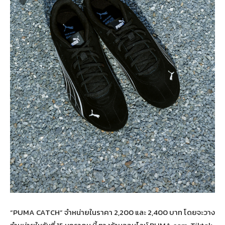
“PUMA CATCH” จำหน่ายในราคา 2,200 และ 2,400 บาท โดยจะวาง