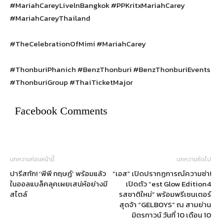
#MariahCareyLivelnBangkok #PPKritxMariahCarey
#MariahCareyThailand
#TheCelebrationOfMimi #MariahCarey
#ThonburiPhanich #BenzThonburi #BenzThonburiEvents
#ThonburiGroup #ThaiTicketMajor
Facebook Comments
บทความก่อนหน้านี้
บทความถัดไป
ปารีสทัก! ‘พีพี กฤษฏ์’ พร้อมแล้ว
“เอส” เปิดปรากฏการณ์ความซ่า!
ในออลแบล็คลุคเผยเสน่ห์อย่างมี
เปิดตัว “est Glow Edition4
สไตล์
รสชาติใหม่” พร้อมพรีเซนเตอร์
สุดจ้า “GELBOYS” ณ สามย่าน
มิตรทาวน์ วันที่ 10 เดือน 10