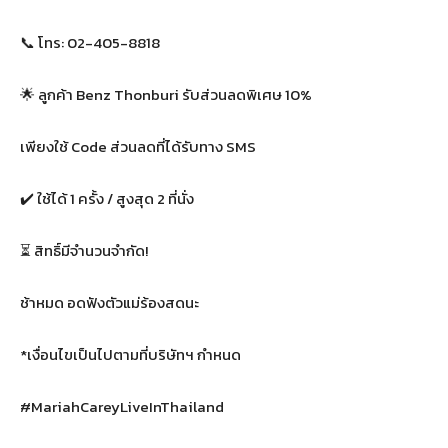
📞 โทร: 02-405-8818
🌟 ลูกค้า Benz Thonburi รับส่วนลดพิเศษ 10%
เพียงใช้ Code ส่วนลดที่ได้รับทาง SMS
✔️ ใช้ได้ 1 ครั้ง / สูงสุด 2 ที่นั่ง
⏳ สิทธิ์มีจำนวนจำกัด!
ช้าหมด อดฟังตัวแม่ร้องสดนะ
*เงื่อนไขเป็นไปตามที่บริษัทฯ กำหนด
#MariahCareyLiveInThailand