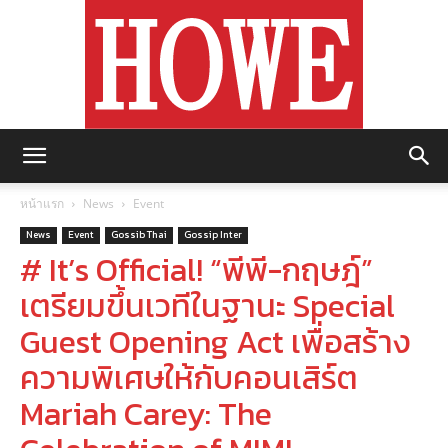
https://howemagazine.com/
หน้าแรก
News
Event
News
Event
Gossib Thai
Gossip Inter
# It’s Official! “พีพี-กฤษฎ์”
เตรียมขึ้นเวทีในฐานะ Special
Guest Opening Act เพื่อสร้าง
ความพิเศษให้กับคอนเสิร์ต
Mariah Carey: The