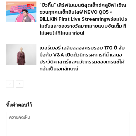
“บิวกิ้น” เสิร์ฟโมเมนต์สุดเอ็กซ์คลูซีฟ! เชิญ
ชวนทุกคนเช็กอินไลฟ์ NEVO Q05 ×
BILLKIN First Live Streamingพร้อมโปร
โมชั่นและของรางวัลมากมายแบบจัดเต็ม ที่
ไม่เคยให้ที่ไหนมาก่อน!
เบอร์เบอรี่ เฉลิมฉลองครบรอบ 170 ปี จับ
มือกับ V&A เปิดตัวนิทรรศการที่นำเสนอ
ประวัติศาสตร์และนวัตกรรมของเทรนช์โค้
ทอันเป็นเอกลักษณ์
ทิ้งคำตอบไว้