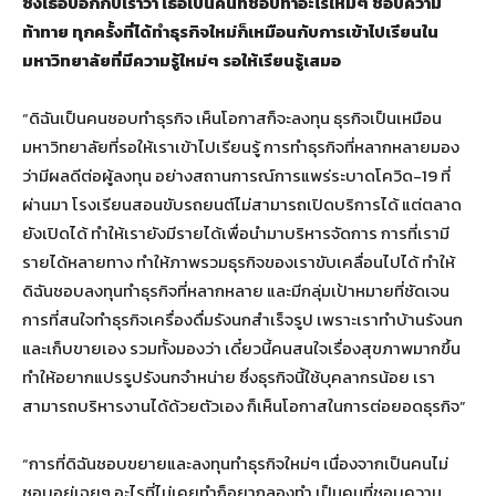
ซึ่งเธอบอกกับเราว่า เธอเป็นคนที่ชอบทำอะไรใหม่ๆ ชอบความ
ท้าทาย ทุกครั้งที่ได้ทำธุรกิจใหม่ก็เหมือนกับการเข้าไปเรียนใน
มหาวิทยาลัยที่มีความรู้ใหม่ๆ รอให้เรียนรู้เสมอ
“ดิฉันเป็นคนชอบทำธุรกิจ เห็นโอกาสก็จะลงทุน ธุรกิจเป็นเหมือน
มหาวิทยาลัยที่รอให้เราเข้าไปเรียนรู้ การทำธุรกิจที่หลากหลายมอง
ว่ามีผลดีต่อผู้ลงทุน อย่างสถานการณ์การแพร่ระบาดโควิด-19 ที่
ผ่านมา โรงเรียนสอนขับรถยนต์ไม่สามารถเปิดบริการได้ แต่ตลาด
ยังเปิดได้ ทำให้เรายังมีรายได้เพื่อนำมาบริหารจัดการ การที่เรามี
รายได้หลายทาง ทำให้ภาพรวมธุรกิจของเราขับเคลื่อนไปได้ ทำให้
ดิฉันชอบลงทุนทำธุรกิจที่หลากหลาย และมีกลุ่มเป้าหมายที่ชัดเจน
การที่สนใจทำธุรกิจเครื่องดื่มรังนกสำเร็จรูป เพราะเราทำบ้านรังนก
และเก็บขายเอง รวมทั้งมองว่า เดี๋ยวนี้คนสนใจเรื่องสุขภาพมากขึ้น
ทำให้อยากแปรรูปรังนกจำหน่าย ซึ่งธุรกิจนี้ใช้บุคลากรน้อย เรา
สามารถบริหารงานได้ด้วยตัวเอง ก็เห็นโอกาสในการต่อยอดธุรกิจ”
“การที่ดิฉันชอบขยายและลงทุนทำธุรกิจใหม่ๆ เนื่องจากเป็นคนไม่
ชอบอยู่เฉยๆ อะไรที่ไม่เคยทำก็อยากลองทำ เป็นคนที่ชอบความ