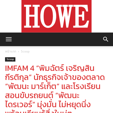
https://howemagazine.com/
หน้าแรก
Scoop
Scoop
IMFAM 4 “พิมฉัตร์ เจริญสิน
กีรติกุล” นักธุรกิจเจ้าของตลาด
“พัฒนะ มาร์เก็ต” และโรงเรียน
สอนขับรถยนต์ “พัฒนะ
ไดรเวอร์” มุ่งมั่น ไม่หยุดนิ่ง