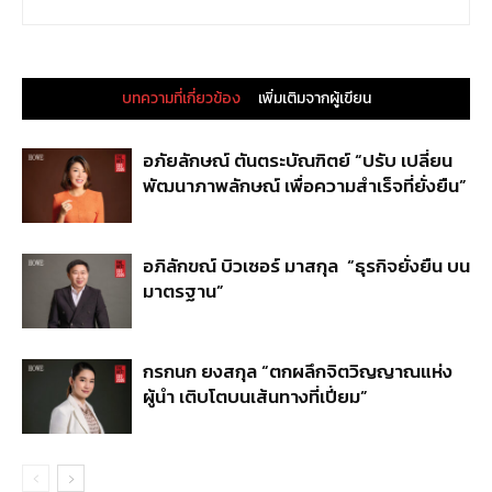
บทความที่เกี่ยวข้อง
เพิ่มเติมจากผู้เขียน
อภัยลักษณ์ ตันตระบัณฑิตย์ “ปรับ เปลี่ยน
พัฒนาภาพลักษณ์ เพื่อความสำเร็จที่ยั่งยืน”
อภิลักขณ์ บิวเซอร์ มาสกุล “ธุรกิจยั่งยืน บน
มาตรฐาน”
กรกนก ยงสกุล “ตกผลึกจิตวิญญาณแห่ง
ผู้นำ เติบโตบนเส้นทางที่เปี่ยม”