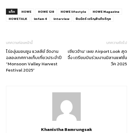
แท็ก
HOWE
HOWE 128
HOWE lifestyle
HOWE Magazine
HOWETALK
imfam 4
interview
พิมฉัตร์ เจริญสินกีรติกุล
บทความก่อนหน้านี้
บทความถัดไป
ไร่องุ่นมอนซูน แวลลีย์ จัดงาน
เซียวจ้าน’ เผย Airport Look สุด
ฉลองเทศกาลเก็บเกี่ยวประจำปี
จึ้ง เตรียมบินร่วมงานมิลานแฟชั่น
“Monsoon Valley Harvest
วีค 2025
Festival 2025”
Khanistha Bamrungsak