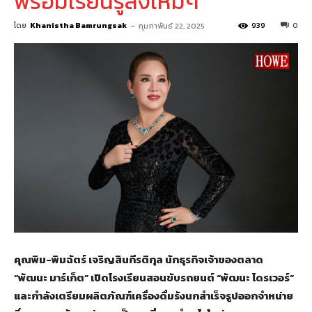
พร้อมเรียนรู้สิ่งใหม่ๆ
โดย
Khanistha Bamrungsak
-
939
0
กุมภาพันธ์ 22, 2025
คุณพิม-พิมฉัตร์ เจริญสินกีรติกุล นักธุรกิจเจ้าของตลาด
“พัฒนะ มาร์เก็ต” เปิดโรงเรียนสอนขับรถยนต์ “พัฒนะ ไดรเวอร์”
และกำลังเตรียมผลิตภัณฑ์เครื่องดื่มรังนกสำเร็จรูปออกจำหน่าย