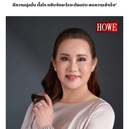
มีความมุ่งมั่น ตั้งใจ หยิบจับอะไรจะต้องประสบความสำเร็จ”