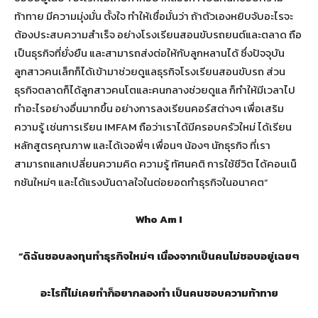
ท้าทาย มีความมุ่งมั่น ตั้งใจ ทำให้เชื่อมั่นว่า ถ้าตัวเองหยิบจับอะไรจะ
ต้องประสบความสำเร็จ อย่างโรงเรียนสอนขับรถยนต์และตลาด ถือ
เป็นธุรกิจที่ยั่งยืน และสามารถส่งต่อให้กับลูกหลานได้ ซึ่งปัจจุบัน
ลูกสาวคนเล็กก็ได้เข้ามาช่วยดูแลธุรกิจโรงเรียนสอนขับรถ ส่วน
ธุรกิจตลาดก็ได้ลูกสาวคนโตและคนกลางช่วยดูแล ก็ทำให้มีเวลาไป
ทำอะไรอย่างอื่นมากขึ้น อย่างการลงเรียนคอร์สต่างๆ เพื่อเสริม
ความรู้ เช่นการเรียน IMFAM ถือว่าเราได้มีครอบครัวใหม่ ได้เรียน
หลักสูตรคุณภาพ และได้เจอพี่ๆ เพื่อนๆ น้องๆ นักธุรกิจ ที่เรา
สามารถแลกเปลี่ยนความคิด ความรู้ ทัศนคติ การใช้ชีวิต ได้คอนเน็
กชันใหม่ๆ และได้แรงบันดาลใจในต่อยอดทำธุรกิจในอนาคต”
Who Am I
“ดิฉันชอบลงทุนทำธุรกิจใหม่ๆ เนื่องจากเป็นคนไม่ชอบอยู่เฉยๆ
อะไรที่ไม่เคยทำก็อยากลองทำ เป็นคนชอบความท้าทาย