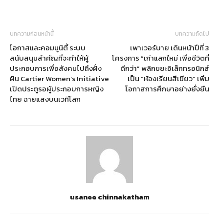
บทความก่อนหน้านี้
บทความถัดไป
โอกาสและคอมมูนิตี้ ระบบ
เพาเวอร์บาย เดินหน้าปีที่ 3
สนับสนุนสำคัญที่จะทำให้ผู้
โครงการ “เก่าแลกใหม่ เพื่อชีวิตที่
ประกอบการเพื่อสังคมไปถึงฝั่ง
ดีกว่า” พลิกขยะอิเล็กทรอนิกส์
ฝัน Cartier Women’s Initiative
เป็น “ห้องเรียนสีเขียว” เพิ่ม
เปิดประตูรอผู้ประกอบการหญิง
โอกาสการศึกษาอย่างยั่งยืน
ไทย ฉายแสงบนเวทีโลก
usanee chinnakatham