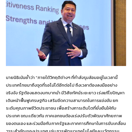
นายนิธิเน้นย้ำว่า “ภายใต้วิกฤติต่างๆ ที่กำลังรุมล้อมอยู่ในเวลานี้
ประเทศไทยมาถึงจุดที่รอไม่ได้อีกต่อไป ถึงเวลาต้องลงมืออย่าง
จริงจัง รัฐต้องแสดงบทบาทนำ มีวิสัยทัศน์ระยะยาว เร่งแก้ไขปัญหา
เดินหน้าฟื้นฟูเศรษฐกิจ เสริมขีดความสามารถในการแข่งขัน ยก
ระดับคุณภาพชีวิตประชาชน เพื่อสร้างการเติบโตที่ยั่งยืนให้กับ
ประเทศ ขณะเดียวกัน ภาคเอกชนต้องเร่งปรับตัวพัฒนาศักยภาพ
ของตนเอง และร่วมมือกับภาครัฐและภาคการศึกษาในการขับเคลื่อน
วาระสำคัญของประเทศ เช่น การพัฒนาเทคโนโลยีและนวัตกรรม