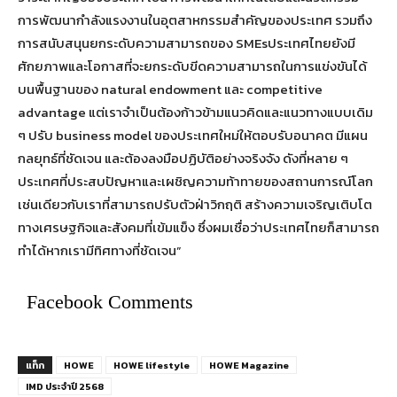
การพัฒนากำลังแรงงานในอุตสาหกรรมสำคัญของประเทศ รวมถึง
การสนับสนุนยกระดับความสามารถของ SMEsประเทศไทยยังมี
ศักยภาพและโอกาสที่จะยกระดับขีดความสามารถในการแข่งขันได้
บนพื้นฐานของ natural endowment และ competitive
advantage แต่เราจำเป็นต้องก้าวข้ามแนวคิดและแนวทางแบบเดิม
ๆ ปรับ business model ของประเทศใหม่ให้ตอบรับอนาคต มีแผน
กลยุทธ์ที่ชัดเจน และต้องลงมือปฏิบัติอย่างจริงจัง ดังที่หลาย ๆ
ประเทศที่ประสบปัญหาและเผชิญความท้าทายของสถานการณ์โลก
เช่นเดียวกับเราที่สามารถปรับตัวฝ่าวิกฤติ สร้างความเจริญเติบโต
ทางเศรษฐกิจและสังคมที่เข้มแข็ง ซึ่งผมเชื่อว่าประเทศไทยก็สามารถ
ทำได้หากเรามีทิศทางที่ชัดเจน”
Facebook Comments
แท็ก
HOWE
HOWE lifestyle
HOWE Magazine
IMD ประจำปี 2568