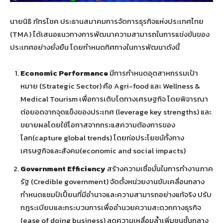
นายนิธิ ภัทรโชค ประธานสมาคมการจัดการธุรกิจแห่งประเทศไทย
(TMA) ได้เสนอแนวทางการพัฒนาความสามารถในการแข่งขันของ
ประเทศอย่างยั่งยืน โดยกำหนดทิศทางในการพัฒนาดังนี้
Economic Performance
มีการกำหนดอุตสาหกรรมเป้า
หมาย (Strategic Sector) คือ Agri-food และ Wellness &
Medical Tourism เพื่อการเติบโตทางเศรษฐกิจ โดยพิจารณา
ต่อยอดจากจุดแข็งของประเทศ (leverage key strengths) และ
ขยายผลโดยใช้โอกาสจากกระแสความต้องการของ
โลก(capture global trends) โดยก่อประโยชน์ทั้งทาง
เศรษฐกิจและสังคม(economic and social impacts)
Government Efficiency
สร้างความเชื่อมั่นในการทำงานภาค
รัฐ (Credible government) จัดตั้งหน่วยงานขับเคลื่อนกลาง
กำหนดแชมป์เปี้ยนที่มีอำนาจและความสามารถอย่างแท้จริง ปรับ
กฎระเบียบและกระบวนการเพื่ออำนวยความสะดวกทางธุรกิจ
(ease of doing business) ลดความเหลื่อมล้ำเพิ่มชนชั้นกลาง