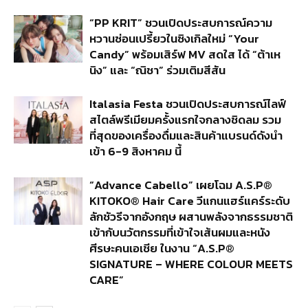
“PP KRIT” ชวนเปิดประสบการณ์ความ
หวานซ่อนเปรี้ยวในซิงเกิลใหม่ “Your
Candy” พร้อมเสิร์ฟ MV สดใส ได้ “ต้าเห
นิง” และ “ณิชา” ร่วมเติมสีสัน
Italasia Festa ชวนเปิดประสบการณ์ไลฟ์
สไตล์พรีเมียมครั้งแรกใจกลางชิดลม รวม
ที่สุดของเครื่องดื่มและสินค้าแบรนด์ดังนำ
เข้า 6-9 สิงหาคม นี้
“Advance Cabello” เผยโฉม A.S.P®
KITOKO® Hair Care วีแกนแฮร์แคร์ระดับ
ลักชัวรีจากอังกฤษ ผสานพลังจากธรรมชาติ
เข้ากับนวัตกรรมที่เข้าใจเส้นผมและหนัง
ศีรษะคนเอเชีย ในงาน “A.S.P®
SIGNATURE – WHERE COLOUR MEETS
CARE”