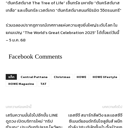
“ต้นคริสต์มาส The Tree of Life” เซ็นทรัล มหาชัย “ต้นคริสต์มาส
เกลือ” และเซ็นทรัล เวสต์เกต “ต้นคริสต์มาสนนท์นิรมิต วิจิตรนนทรี”
ร่วมฉลองปรากฏการณ์เทศกาลแห่งความสุขยิ่งใหญ่ระดับโลก ใน
แคมเปญ “The World’s Great Celebration 2025” ได้ตั้งแต่วันนี้
– 5 ม.ค. 68
Facebook Comments
แท็ก
Central Pattana
Christmas
HOWE
HOWE lifestyle
HOWE Magazine
TAT
บทความก่อนหน้านี้
บทความถัดไป
เสริมความมั่นใจไปอีกขั้น LINE
เอสซีจี สมาร์ทลีฟวิง และเอสซีจี
ดูดวง เปิดบริการใหม่ “ทริป
ซีเมนต์แอนด์กรีนโซลูชันส์ ผนึก
ทำบุญ” ประเดิมทริปแรก ไหว้พระ
กำลัง 38 บริษัทชั้นนำ ตั้งเป้ายก