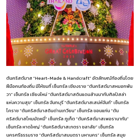
ต้นคริสต์มาส “Heart-Made & Handcraft” อัตลักษณ์ท้องถิ่นโดย
ฝีมือคนท้องถิ่น มีให้ชมที่ เซ็นทรัล เชียงราย “ต้นคริสต์มาสหมอกพัน
วา” เซ็นทรัล เชียงใหม่ “ต้นคริสต์มาสดินแดนล้านนากับศิลป์สล่า
แห่งความสุข” เซ็นทรัล จันทบุรี “ต้นคริสต์มาสเสน่ห์จันท์” เซ็นทรัล
โคราช “ต้นคริสต์มาสดินด่านเกวียน” เซ็นทรัล ขอนแก่น “ต้น
คริสต์มาสไหมมัดหมี่” เซ็นทรัล ภูเก็ต “ต้นคริสต์มาสเพอรานากัน”
เซ็นทรัล หาดใหญ่ “ต้นคริสต์มาสเภตรา ชลาลัย” เซ็นทรัล
นครศรีธรรมราช “ต้นคริสต์มาสมนตรา มหานคร” เซ็นทรัล สมุย