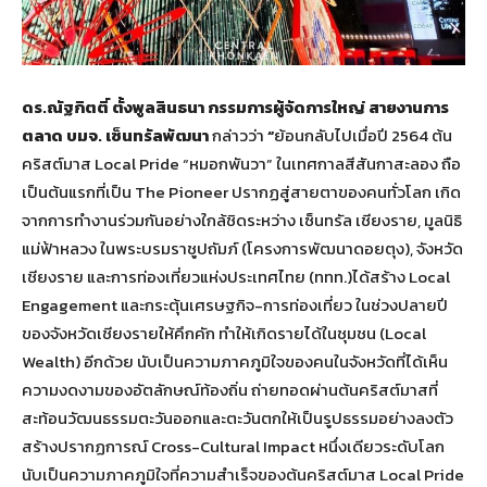
ดร.ณัฐกิตติ์ ตั้งพูลสินธนา กรรมการผู้จัดการใหญ่ สายงานการ
ตลาด บมจ. เซ็นทรัลพัฒนา
กล่าวว่า
“
ย้อนกลับไปเมื่อปี 2564 ต้น
คริสต์มาส Local Pride “หมอกพันวา” ในเทศกาลสีสันกาสะลอง ถือ
เป็นต้นแรกที่เป็น The Pioneer ปรากฏสู่สายตาของคนทั่วโลก เกิด
จากการทำงานร่วมกันอย่างใกล้ชิดระหว่าง เซ็นทรัล เชียงราย, มูลนิธิ
แม่ฟ้าหลวง ในพระบรมราชูปถัมภ์ (โครงการพัฒนาดอยตุง), จังหวัด
เชียงราย และการท่องเที่ยวแห่งประเทศไทย (ททท.)ได้สร้าง Local
Engagement และกระตุ้นเศรษฐกิจ-การท่องเที่ยว ในช่วงปลายปี
ของจังหวัดเชียงรายให้คึกคัก ทำให้เกิดรายได้ในชุมชน (Local
Wealth) อีกด้วย นับเป็นความภาคภูมิใจของคนในจังหวัดที่ได้เห็น
ความงดงามของอัตลักษณ์ท้องถิ่น ถ่ายทอดผ่านต้นคริสต์มาสที่
สะท้อนวัฒนธรรมตะวันออกและตะวันตกให้เป็นรูปธรรมอย่างลงตัว
สร้างปรากฏการณ์ Cross-Cultural Impact หนึ่งเดียวระดับโลก
นับเป็นความภาคภูมิใจที่ความสำเร็จของต้นคริสต์มาส Local Pride