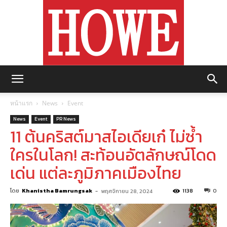
https://howemagazine.com/
หน้าแรก
News
Event
News
Event
PR News
11 ต้นคริสต์มาสไอเดียเก๋ ไม่ซ้ำ
ใครในโลก! สะท้อนอัตลักษณ์โดด
เด่น แต่ละภูมิภาคเมืองไทย
โดย
Khanistha Bamrungsak
-
1138
0
พฤศจิกายน 28, 2024