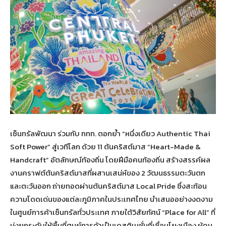
เซ็นทรัลพัฒนา ร่วมกับ ททท. ตอกย้ำ “หนึ่งเดียว Authentic Thai
Soft Power” สู่เวทีโลก ด้วย 11 ต้นคริสต์มาส “Heart-Made &
Handcraft” อัตลักษณ์ท้องถิ่น โดยฝีมือคนท้องถิ่น สร้างสรรค์ผล
งานคราฟต์ต้นคริสต์มาสที่ผสานเสน่ห์ของ 2 วัฒนธรรมตะวันตก
และตะวันออก ถ่ายทอดผ่านต้นคริสต์มาส Local Pride ซึ่งสะท้อน
ความโดดเด่นของแต่ละภูมิภาคในประเทศไทย นำเสนออย่างงดงาม
ในศูนย์การค้าเซ็นทรัลทั่วประเทศ ภายใต้วิสัยทัศน์ “Place for All” ที่
มุ่งยกระดับให้พื้นที่ศูนย์การค้าเป็นเดสติเนชั่นที่เชื่อมโยงเมือง ผู้คน