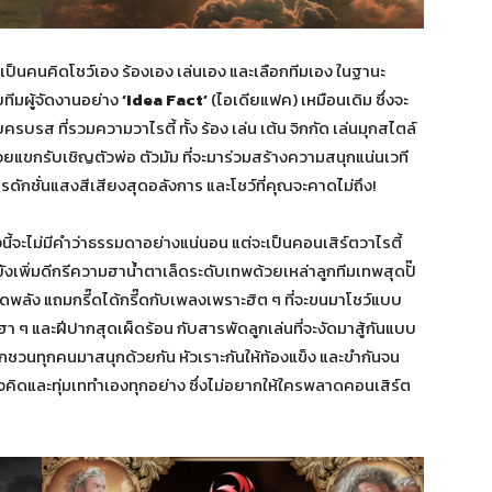
เป็นคนคิดโชว์เอง ร้องเอง เล่นเอง และเลือกทีมเอง ในฐานะ
บทีมผู้จัดงานอย่าง
‘
Idea Fact’
(ไอเดียแฟค) เหมือนเดิม ซึ่งจะ
 ที่รวมความวาไรตี้ ทั้ง ร้อง เล่น เต้น จิกกัด เล่นมุกสไตล์
วยแขกรับเชิญตัวพ่อ ตัวมัม ที่จะมาร่วมสร้างความสนุกแน่นเวที
ดักชั่นแสงสีเสียงสุดอลังการ และโชว์ที่คุณจะคาดไม่ถึง!
ี้จะไม่มีคำว่าธรรมดาอย่างแน่นอน แต่จะเป็นคอนเสิร์ตวาไรตี้
ังเพิ่มดีกรีความฮาน้ำตาเล็ดระดับเทพด้วยเหล่าลูกทีมเทพสุดปั๊
ดพลัง แถมกรี๊ดได้กรี๊ดกับเพลงเพราะฮิต ๆ ที่จะขนมาโชว์แบบ
า ๆ และฝีปากสุดเผ็ดร้อน กับสารพัดลูกเล่นที่จะงัดมาสู้กันแบบ
ากชวนทุกคนมาสนุกด้วยกัน หัวเราะกันให้ท้องแข็ง และขำกันจน
ใจคิดและทุ่มเททำเองทุกอย่าง ซึ่งไม่อยากให้ใครพลาดคอนเสิร์ต