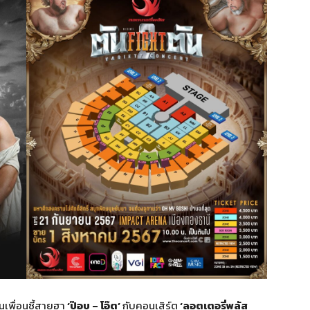
เพื่อนซี้สายฮา
‘ป๊อบ – โอ๊ต’
กับคอนเสิร์ต
‘ลอตเตอรี่พลัส