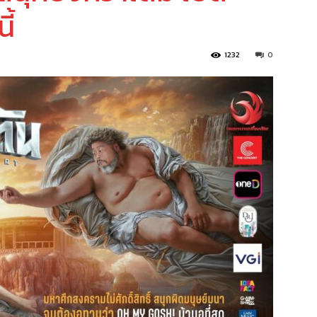
ี้
1232
0