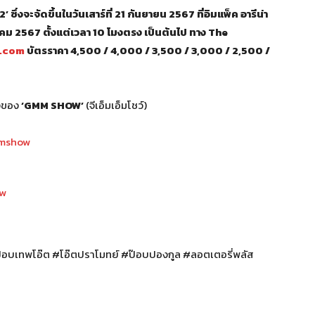
จะจัดขึ้นในวันเสาร์ที่ 21 กันยายน 2567 ที่อิมแพ็ค อารีน่า
หาคม 2567 ตั้งแต่เวลา 10 โมงตรง เป็นต้นไป ทาง The
.com
บัตรราคา 4,500 / 4,000 / 3,500 / 3,000 / 2,500 /
างของ
‘GMM SHOW’
(จีเอ็มเอ็มโชว์)
mmshow
ow
ป๊อบเทพโอ๊ต #โอ๊ตปราโมทย์ #ป๊อบปองกูล #ลอตเตอรี่พลัส