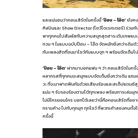
และแน่นอนว่าคอนเสิร์ตในครั้งนี้
‘ป๊อบ – โอ๊ต’
ยังคง
ศิลปินและ Show Director (โชว์ไดเรคเตอร์) ร่วมกั
พาทุกคนไปสัมผัสกับความสนุกสุดฮาระดับเทพแบบครบรส
กวน ๆ ในแบบฉบับป๊อบ – โอ๊ต จัดหนักยิ่งกว่าเดิมด้
กับเพลงฮิตที่ขนมาโชว์กันแบบจุก ๆ พร้อมจัดเต็มโปร
‘ป๊อบ – โอ๊ต’
ฝากมาบอกแฟน ๆ ว่า คอนเสิร์ตในครั้งน
หลากรสที่ทุกคนจะสนุกแบบจัดเต็มยิ่งกว่าเดิม แถมย
วะ ที่จะมาฟาดฟันกันด้วยเสียงร้องและสเต็ปแดนซ์สุ
แน่น ๆ รับรองร้องตามได้ทุกเพลง พร้อมการเล่นมุกฮ
ไม่มีใครยอมใคร บอกได้เลยว่านี่คือคอนเสิร์ตที่อย
กรามค้าง ไปกับทุกมุก ทุกโชว์ ที่พวกเค้าสองคนตั้ง
ครั้งนี้