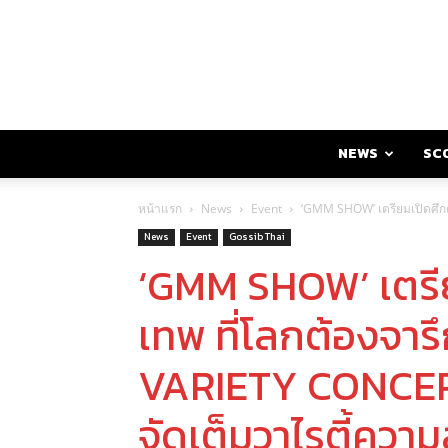
NEWS
SC
หน้าแรก
News
Event
‘GMM SHOW’ เตรียมเปิดศึกค
News
Event
Gossib Thai
‘GMM SHOW’ เตรี
เทพ ที่โลกต้องจารึ
VARIETY CONCERT 
จัดเต็มวาไรตี้ความส