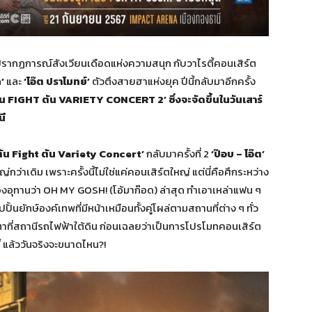
างปรากฏการณ์สังเวียนเดือดแห่งความสนุก กับวาไรตี้คอนเสิร์ต
’
และ
‘โอ๊ต ปราโมทย์’
ตัวตึงสายฮาแห่งยุค ปีนี้กลับมาอีกครั้ง
น FIGHT ตัน VARIETY CONCERT 2’ ซึ่งจะจัดขึ้นในวันเสาร์
นี
ตัน Fight ตัน Variety Concert’
กลับมาครั้งที่ 2
‘ป๊อบ – โอ๊ต’
ว่าเดิม เพราะครั้งนี้ไม่ใช่แค่คอนเสิร์ตใหญ่ แต่นี่คือศึกระหว่าง
องอุทานว่า OH MY GOSH! (โอ้มาก๊อด) ล่าสุด ทำเอาเหล่าแฟน ๆ
ั้นยักษ์องค์เทพที่มีหน้าเหมือนทั้งคู่โผล่ตามสถานที่ต่าง ๆ ทั่ว
ที่สถานีรถไฟฟ้าใต้ดิน ก่อนเฉลยว่าเป็นการโปรโมทคอนเสิร์ต
าดนี้ แล้ววันจริงจะขนาดไหน?!