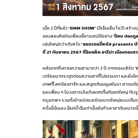
เมื่อ 2 ปีที่แล้ว
‘GMM SHOW’
(จีเอ็มเอ็ม โชว์) สร้
ของสองศิลปินเพื่อนซี้อารมณ์ดีอย่าง
‘ป๊อบ ปองกูล
เล่นใหญ่กว่าเดิม!! ใน
‘ลอตเตอรี่พลัส presents ตั
ที่ 21 กันยายน 2567 ที่อิมแพ็ค อารีน่า เมืองทองธา
หลังจากทิ้งทวนความฮามากว่า 2 ปี จากคอนเสิร์ต
‘
เตรียมมากระตุกต่อมความฮาที่ไม่ธรรมดา และยิ่งใหญ่ก
เทพที่โลกต้องจารึก และสนุกเกินมนุษย์มนา ฮาจนต้
และเพื่อน ๆ ในวงการบันเทิงแตกตื่นกันยกใหญ่ กับรูปป
กรุงเทพฯ รวมทั้งป้ายบิลบอร์ดขนาดใหญ่แบบเต็มตา
ครั้งนี้นั่นเอง นี่แค่น้ำจิ้มเท่านั้นยังทำเอาฮากันขน