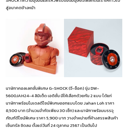
SHOCK ที่ความมุ่งมั่นและไหวพริบของมนุษย์จะผลักดันเราให้ก้าวไป
สู่อนาคตข้างหน้า
นาฬิกาคอลเลกชั่นพิเศษ G-SHOCK
(จี-ช็อค) รุ่น DW-
5600JAH24-4 ลิมิเต็ด เอดิชั่น มีให้เลือกด้วยกัน 2 แบบ ได้แก่
นาฬิกาพร้อมโมเดลดีไซน์พิเศษออกแบบโดย Jahan Loh ราคา
8,500 บาท (จำนวนจำกัดเพียง 30 เซ็ท) และนาฬิกาพร้อมบรรจุ
ภัณฑ์ดีไซน์พิเศษ ราคา 5,900 บาท วางจำหน่ายที่ห้างสรรพสินค้า
เซ็นทรัล ชิดลม ตั้งแต่วันที่ 24 ตุลาคม 2567 เป็นต้นไป