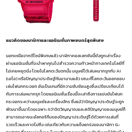
แนวคิดของนาฬิกาและแอนิเมชั่นภาพยนตร์สุดพิเศษ
นอกเหนือจากดีไซน์พิเศษแล้ว นาฬิกาคอลเลกชันนี้ยังถูกเล่าเรื่อง
ผ่านแอนิเมชั่นที่จะนำพาคุณไปสำรวจความก้าวหน้าทางเทคโนโลยีที่
ไม่เคยหยุดนิ่ง โดยในโลกตะวันตกนั้น มนุษย์ได้เล่นหมากรุกกับ AI
(เอไอ) หรือปัญญาประดิษฐ์กันมานานแล้ว ขณะที่โลกตะวันออกชอบ
เล่นไพ่นกกระจอก อันเป็นเกมที่มีความซับซ้อนสูงซึ่งเปรียบเทียบได้
กับการเล่นหมากรุก โดยแอนิเมชั่นเรื่องนี้จะเล่าถึงการแข่งขันไพ่นก
กระจอกระหว่างมนุษย์และเครื่องจักร ซึ่งแม้ว่าปัญญาประดิษฐ์จะถูก
พัฒนาขึ้นมาโดยเฉพาะ ทว่าจิตวิญญาณและสติปัญญาของมนุษย์ก็
สามารถเอาชนะอัลกอริทึมของปัญญาประดิษฐ์ได้ด้วยการเล่นที่
รวดเร็วและคาดไม่ถึง เช่นเดียวกับความแข็งแกร่งของนาฬิกา G-