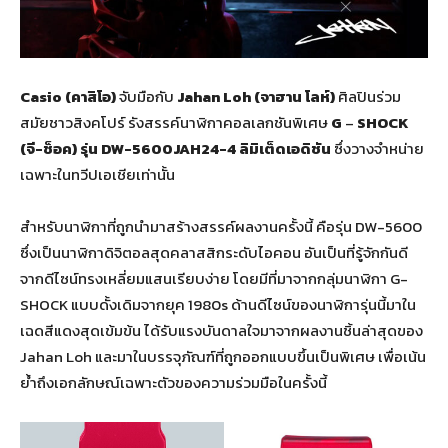
Casio
(คาสิโอ)
จับมือกับ
Jahan Loh
(จาฮาน โลห์)
ศิลปินร่วม
สมัยชาวสิงคโปร์ รังสรรค์นาฬิกาคอลเลกชันพิเศษ
G
–
SHOCK
(จี-ช็อค) รุ่น
DW-5600JAH24-4
ลิมิเต็ดเอดิชัน
ซึ่งวางจำหน่าย
เฉพาะในทวีปเอเชียเท่านั้น
สำหรับนาฬิกาที่ถูกนำมาสร้างสรรค์ผลงานครั้งนี้ คือรุ่น DW-5600
ซึ่งเป็นนาฬิกาดิจิตอลสุดคลาสสิกระดับไอคอน อันเป็นที่รู้จักกันดี
จากดีไซน์ทรงเหลี่ยมแสนเรียบง่าย โดยมีที่มาจากกลุ่มนาฬิกา G-
SHOCK
แบบดั้งเดิมจากยุค 1980s
ด้านดีไซน์ของนาฬิการุ่นนี้มาใน
เฉดสีแดงสุดเข้มข้น ได้รับแรงบันดาลใจมาจากผลงานชิ้นล่าสุดของ
Jahan Loh
และมาในบรรจุภัณฑ์ที่ถูกออกแบบขึ้นเป็นพิเศษ เพื่อเน้น
ย้ำถึงเอกลักษณ์เฉพาะตัวของความร่วมมือในครั้งนี้