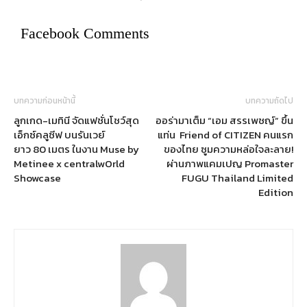
Facebook Comments
บทความก่อนหน้านี้
บทความถัดไป
ลูกเกด-เมทินี จัดแฟชั่นโชว์สุด
ออร่ามาเต็ม “เอม สรรเพชญ์” ขึ้น
เอ็กซ์คลูซีฟ บนรันเวย์
แท่น Friend of CITIZEN คนแรก
ยาว 80 เมตร ในงาน Muse by
ของไทย ซูมความหล่อใจละลาย!
Metinee x centralwOrld
ผ่านภาพแคมเปญ Promaster
Showcase
FUGU Thailand Limited
Edition