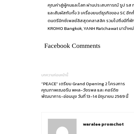
คุณค่าสู่ผู้คนและโลก ผ่านประสบการณ์ รูป รส กลิ
และสัมผัสกับทั้ง 3 เครื่องยนต์ธุรกิจของ SC อีก
ดนตรีมิกซ์เพลย์ลิสสุดคลาสลิค รวมไปถึงมีที่
KROMO Bangkok, YANH Ratchawat มาจำหน่า
Facebook Comments
บทความก่อนหน้านี้
“PEACE” เตรียม Grand Opening 2 โครงการ
คุณภาพเฌอรีน พหล-วัชรพล และ คอร์ดิซ
พัฒนาการ-อ่อนนุช วันที่ 13-14 มิถุนายน 2569 นี้
waralee promchot