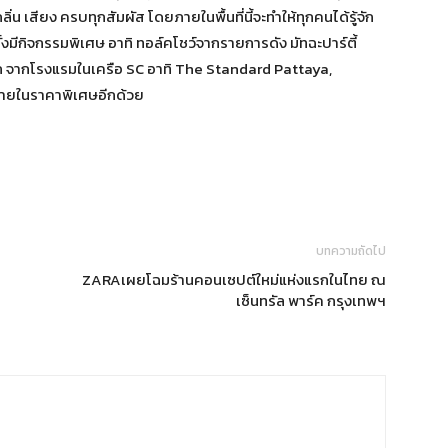
่น เสียง ครบทุกสัมผัส โดยภายในพื้นที่นี้จะทำให้ทุกคนได้รู้จัก
ทั้งมีกิจกรรมพิเศษ อาทิ ทอล์คโชว์จากรายการดัง มัทฉะปาร์ตี้
พัก จากโรงแรมในเครือ SC อาทิ The Standard Pattaya,
ยในราคาพิเศษอีกด้วย
บทความถัดไป
ZARAเผยโฉมร้านคอนเซปต์ใหม่แห่งแรกในไทย ณ
เซ็นทรัล พาร์ค กรุงเทพฯ