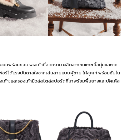
ค้งมนพร้อมขอบรองเท้าที่สวยงาม ผลิตจากขนแกะเนื้อนุ่มและตก
อร์ได้แรงบันดาลใจจากเส้นสายแบบผู้ชาย ให้ลุคเท่ พร้อมซับใน
ท้า; และรองเท้ามิวล์สไตล์สปอร์ตที่มาพร้อมพื้นยางและบัคเคิล