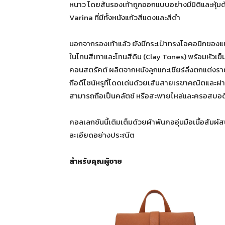
หนาว โดยส้นรองเท้าถูกออกแบบอย่างมีมิติและหุ้ม
Varina ที่มีทั้งหนังแก้วสีแดงและสีดำ
นอกจากรองเท้าแล้ว ยังมีกระเป๋าทรงไอคอนิกของแบร
ในโทนสีเทาและโทนสีดิน (Clay Tones) พร้อมหัวเข
คอนสตรัคต์ ผลิตจากหนังลูกแกะเชียร์ลิ่งตกแต่งรา
ถือดีไซน์หรูที่โดดเด่นด้วยเส้นสายเรขาคณิตและฝาพั
สามารถถือเป็นคลัตช์ หรือสะพายไหล่และครอสบอ
คอลเลกชันนี้เติมเต็มด้วยผ้าพันคออุ่นมือเนื้อสัมผั
ละเอียดอย่างประณีต
สำหรับคุณผู้ชาย