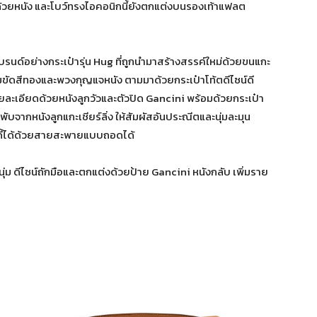
ด้วยหนัง และโบว์ทรงไอคอนิกนี้ยังตกแต่งบนรองเท้าแฟลต
นด์อย่างกระเป๋ารุ่น Hug ที่ถูกนำมาสร้างสรรค์ใหม่ด้วยขนแกะ
็มขัดสีทองและพวงกุญแจหนัง ตามมาด้วยกระเป๋าโท้ตดีไซน์ดี
ยละเอียดด้วยหนังลูกวัวและตัวปิด Gancini พร้อมด้วยกระเป๋า
บจากหนังลูกแกะเชียร์ลิ่ง ให้สัมผัสอันประณีตและนุ่มละมุน
ดี้ได้ด้วยสายสะพายแบบถอดได้
สนุ่ม ดีไซน์ถักมือและตกแต่งด้วยป้าย Gancini หนังกลับ เพิ่มราย