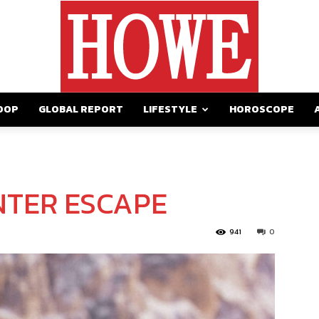
OOP
GLOBAL REPORT
LIFESTYLE
HOROSCOPE
https://howemagazine.com/
TER ESCAPE
941
0