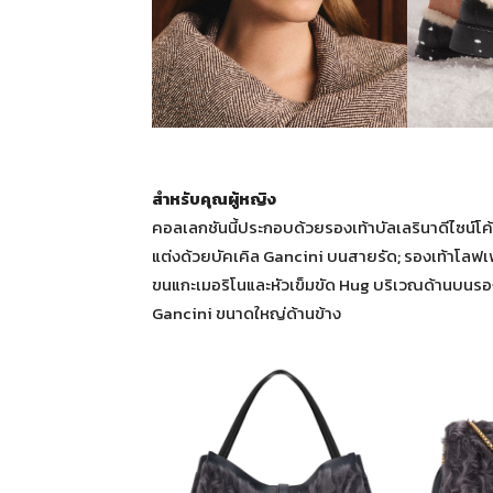
สำหรับคุณผู้หญิง
คอลเลกชันนี้ประกอบด้วยรองเท้าบัลเลรินาดีไซน์โ
แต่งด้วยบัคเคิล Gancini บนสายรัด; รองเท้าโลฟเฟ
ขนแกะเมอริโนและหัวเข็มขัด Hug บริเวณด้านบนรองเ
Gancini ขนาดใหญ่ด้านข้าง