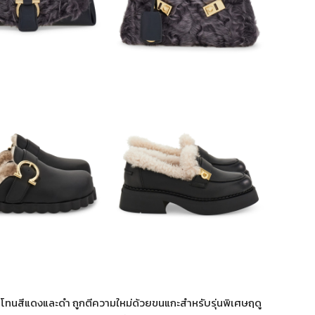
ในโทนสีแดงและดำ ถูกตีความใหม่ด้วยขนแกะสำหรับรุ่นพิเศษฤดู