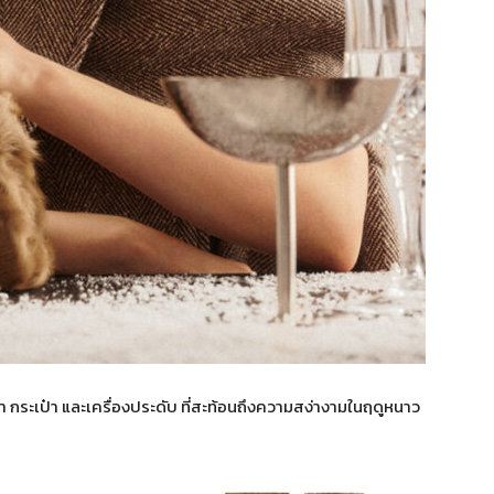
กระเป๋า และเครื่องประดับ ที่สะท้อนถึงความสง่างามในฤดูหนาว