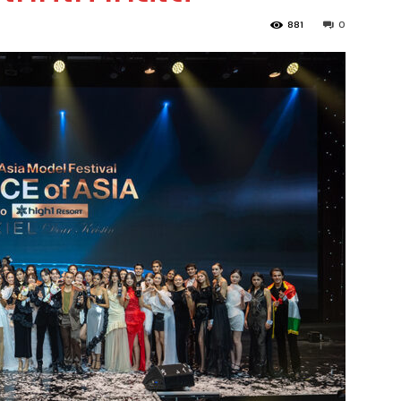
881
0