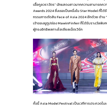
เอื้อกูลวราวัตร” นักแสดงสาวมากความสามารถความ
Awards 2024 ซึ่งเธอเป็นหนึ่งใน Star Model ที่ได
กรรมการตัดสิน Face of Asia 2024 อีกด้วย ด้าน “มาว
เจ้าของยูทูปช่อง MawinFinferr ก็ได้รับรางวัลพ
ผู้ทรงอิทธิพลทางโซเชียลเน็ตเวิร์ค
ทั้งนี้ Asia Model Festival เป็นเวทีการประกวดโมเ