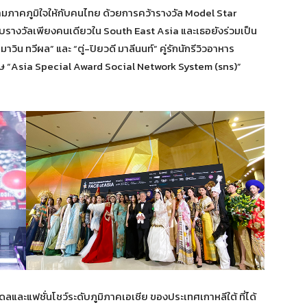
ภาคภูมิใจให้กับคนไทย ด้วยการคว้ารางวัล Model Star
้รับรางวัลเพียงคนเดียวใน South East Asia และเธอยังร่วมเป็น
ิน ทวีผล” และ “ตู่-ปิยวดี มาลีนนท์” คู่รักนักรีวิวอาหาร
ิเศษ “Asia Special Award Social Network System (sns)”
ดลและแฟชั่นโชว์ระดับภูมิภาคเอเชีย ของประเทศเกาหลีใต้ ที่ได้