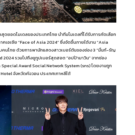
าสุดยอดโมเดลของประเทศไทย นำทีมโมเดลที่ได้รับการคัดเลือก
ภาคเอเชีย “Face of Asia 2024” ซึ่งจัดขึ้นภายใต้งาน “Asia
ับคนไทย ด้วยการพานักแสดงสาวเบอร์ต้นของช่อง 3 “มิ้นท์-รัญ
ard 2024 รวมไปถึงยูทูปเบอร์สุดฮอต “อปป้ามาวิน” จากช่อง
a Special Award Social Network System (sns) โดยงานถูก
t Hotel จังหวัดคังวอน ประเทศเกาหลีใต้