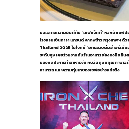
ขอแสดงความยินดีกับ “เชฟแจ็คกี้” หัวหน้าเชฟประ
โรงแรมเซ็นทารา แกรนด์ ลาดพร้าว กรุงเทพฯ ด้ว
Thailand 2025 ในโจทย์ “ยกระดับติ่มซำพรีเมียม” 
ระดับสูง เคยร่วมงานกับร้านอาหารฮ่องกงมิชลินส
ของศิลปะการทำอาหารจีน กับวัตถุดิบคุณภาพระดับ
สามารถ และความทุ่มเทของเชฟอย่างแท้จริง