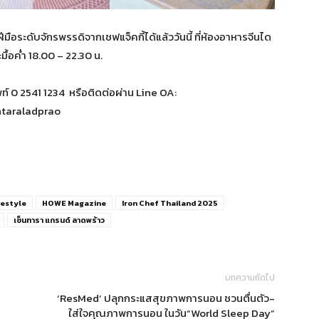
ือระดับจักรพรรดิจากเชฟแจ็คกี้ได้แล้ววันนี้ ที่ห้องอาหารจีนได
ะมื้อค่ำ 18.00 – 22.30 น.
ท์ 0 2541 1234 หรือติดต่อผ่าน Line OA:
entaraladprao
festyle
HOWE Magazine
Iron Chef Thailand 2025
เซ็นทารา แกรนด์ ลาดพร้าว
บทความถัดไป
‘ResMed’ ปลุกกระแสสุขภาพการนอน ชวนตื่นตัว-
ใส่ใจคุณภาพการนอน ในวัน“World Sleep Day”