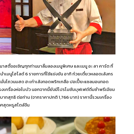
าสตี้ขอเชิญทุกท่านมาลิ้มลองเมนูพิเศษ และเมนู อะ ลา คาร์ต ที่
ำเมนูไฮไลต์ 6 รายการที่ใช้แข่งขัน อาทิ ก๋วยเตี๋ยวหลอดเล้งกร
หมั่นโถวนมสด ฮะเก๋าเล้งทอดพริกเกลือ ปอเปี๊ยะแซลมอนทอด
รงเครื่องห่อใบบัว นอกจากนี้ยังมีโปรโมชันบุฟเฟต์ติ่มซำพรีเมียม
าทสุทธิ ต่อท่าน (จากราคาปกติ 1,766 บาท) ราคานี้รวมเครื่อง
าศสุดหรูสไตล์จีน