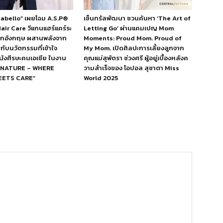
abello” เผยโฉม A.S.P®
เซ็นทรัลพัฒนา ชวนค้นหา ‘The Art of
ir Care วีแกนแฮร์แคร์ระ
Letting Go’ ผ่านแคมเปญ Mom
จากอังกฤษ ผสานพลังจาก
Moments: Proud Mom. Proud of
กับนวัตกรรมที่เข้าใจ
My Mom. เปิดศิลปะการเลี้ยงลูกจาก
ังศีรษะคนเอเชีย ในงาน
คุณแม่สุพัตรา ช่วงศรี ผู้อยู่เบื้องหลังค
IGNATURE – WHERE
วามสำเร็จของ โอปอล สุชาตา Miss
ETS CARE”
World 2025