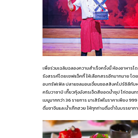
เพื่อร่วมเฉลิมฉลองความสำเร็จครั้งนี้ ห้องอาหารไดน
รังสรรค์โดยเชฟแจ็คกี้ ให้เลือกสรรอีกมากมาย โดยน
อบทรัฟเฟิล ปลาแซลมอนเจี๋ยนซอสสิงคโปร์ชิลีกับ
ครีมวาซาบิ เกี๊ยวกุ้งมังกรเจ็ดสียอดน้ำซุป ไก่ตอนท
เมนูมากกว่า 36 รายการ มาเสิร์ฟในราคาเพียง 999 บ
ดื่มชาจีนและน้ำเก๊กฮวย ให้ทุกท่านดื่มด่ำในบรรยาก