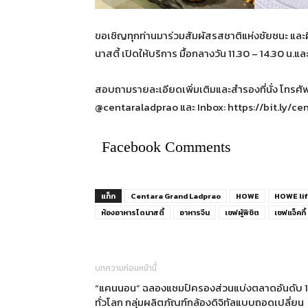
ขอเชิญทุกท่านมาร่วมสัมผัสรสชาติแห่งชัยชนะ และฝีม
นาสตี้ เปิดให้บริการ มื้อกลางวัน 11.30 – 14.30 น.แล
สอบถามรายละเอียดเพิ่มเติมและสำรองที่นั่ง โทรศัพ
@centaraladprao และ Inbox: https://bit.ly/c
Facebook Comments
แท็ก
Centara Grand Ladprao
HOWE
HOWE li
ห้องอาหารไดนาสตี้
อาหารจีน
เชฟผู้พิชิต
เชฟแจ็คกี้
บทความก่อนหน้านี้
“แคนนอน” ฉลองแชมป์ครองส่วนแบ่งตลาดอันดับ 1
ทั่วโลก กลุ่มผลิตภัณฑ์กล้องดิจิทัลแบบถอดเปลี่ยน