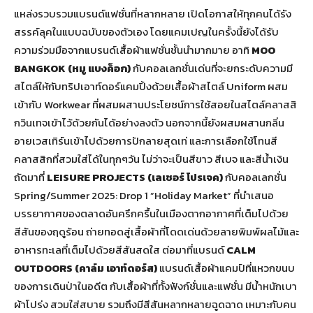
แหล่งรวบรวมแบรนด์แฟชั่นที่หลากหลาย เปิดโอกาสให้ทุกคนได้รัง
สรรค์ลุคในแบบฉบับของตัวเอง โดยแคมเปญในครั้งนี้ยังได้รับ
ความร่วมมือจากแบรนด์เสื้อผ้าแฟชั่นชั้นนำมากมาย อาทิ
MOO
BANGKOK (
หมู แบงค็อก)
กับคอลเลกชั่นเด่นที่จะยกระดับความมี
สไตล์ให้กับทริปเอาท์ดอร์แคมปิ้งด้วยเสื้อผ้าสไตล์ Uniform ผสม
เข้ากับ Workwear ที่ผสมผสานประโยชน์การใช้สอยในสไตล์คลาสสิ
กวินเทจเข้าไว้ด้วยกันได้อย่างลงตัว นอกจากนี้ยังผสมผสานกลิ่น
อายเวสเทิร์นเข้าไปด้วยการปักลายสุดเท่ และการเลือกใช้โทนสี
คลาสสิกที่สวมใส่ได้ในทุกๆวัน ไม่ว่าจะเป็นสีขาว สีเบจ และสีน้ำเงิน
ถัดมาที่
LEISURE PROJECTS (
เลเชอร์ โปรเจค)
กับคอลเลกชั่น
Spring/Summer 2025: Drop 1 ”Holiday Market” ที่นำเสนอ
บรรยากาศของตลาดอันครึกครื้นในเมืองตากอากาศที่เต็มไปด้วย
สีสันของฤดูร้อน ถ่ายทอดสู่เสื้อผ้าที่โดดเด่นด้วยลายพิมพ์ผลไม้และ
อาหารทะเลที่เต็มไปด้วยสีสันสดใส ต่อมาที่แบรนด์
CALM
OUTDOORS
(
คาล์ม เอาท์ดอร์ส)
แบรนด์เสื้อผ้าแคมป์ที่แหวกขนบ
ของการเดินป่าในอดีต กับเสื้อผ้าที่ทั้งฟังก์ชั่นและแฟชั่น มีน้ำหนักเบา
ผ้าโปร่ง สวมใส่สบาย รวมถึงมีสีสันหลากหลายฉูดฉาด เหมาะกับคน