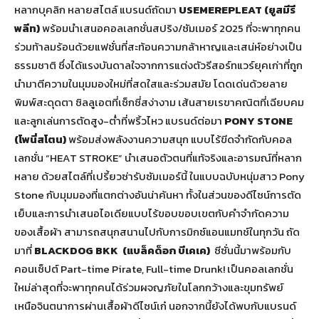
หลากบุคลิก หลายสไตล์ แบรนด์ถัดมา
USEMEREPLEAT (
ยูสมีรี
พลีท)
พร้อมนำเสนอคอลเลกชั่นสปริง/ซัมเมอร์ 2025 ที่จะพาทุกคน
ร่วมท้าลมร้อนด้วยแฟชั่นที่สะท้อนความกล้าหาญและเสน่ห์อย่างเป็น
ธรรมชาติ ซึ่งได้แรงบันดาลใจจากการแต่งตัวรีสอร์ทแวร์ยุคเก่าที่ถูก
นำมาตีความในมุมมองใหม่ที่สดใสและร่วมสมัย โดดเด่นด้วยลาย
พิมพ์สะดุดตา ซิลลูเอตที่เซ็กซี่สง่างาม เส้นสายเรขาคณิตที่เฉียบคม
และลูกเล่นการตัดสูง-ต่ำที่พริ้วไหว แบรนด์ต่อมา
PONY STONE
(
โพนี่สโตน)
พร้อมส่งพลังงานความสนุก แบบไร้ขีดจำกัดกับคอล
เลกชั่น “HEAT STROKE” นำเสนอตัวตนที่แท้จริงและอารมณ์ที่หลาก
หลาย ด้วยสไตล์ที่เปรี้ยวซ่ารับซัมเมอร์นี้ ในแบบฉบับหนุ่มสาว Pony
Stone กับมุมมองที่แตกต่างอันน่าค้นหา ทั้งในส่วนของดีไซน์การตัด
เย็บและการนำเสนอไอเดียแบบไร้ขอบขอบเขตกับคำจำกัดความ
ของเสื้อผ้า สามารถสนุกสนานไปกับการมิกซ์แอนแมทช์ในทุกวัน ถัด
มาที่
BLACKDOG BKK (
แบล็คด็อก บีเคเค)
ซีซั่นนี้มาพร้อมกับ
คอนเซ็ปต์ Part-time Pirate, Full-time Drunk! เป็นคอลเลกชั่น
ใหม่ล่าสุดที่จะพาทุกคนได้ร่วมผจญภัยในโลกกว้างและขุมทรัพย์
เหนือจินตนาการผ่านเสื้อผ้าดีไซน์เก๋ นอกจากนี้ยังได้พบกับแบรนด์