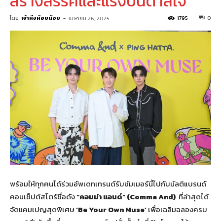
สร้างสรรค์และแรงบันดาลใจ
โดย
เจ้าหิ่งห้อยน้อย
-
1795
0
เมษายน 26, 2025
พร้อมให้ทุกคนได้ร่วมอัพเดทเทรนด์รับซัมเมอร์นี้ไปกับมัลติแบรนด์
คอนเซ็ปต์สโตร์ชื่อดัง
“
คอมม่า แอนด์
” (Comma And)
ที่ล่าสุดได้
จัดแคมเปญสุดพิเศษ
‘Be Your Own Muse’
เพื่อเฉลิมฉลองครบ