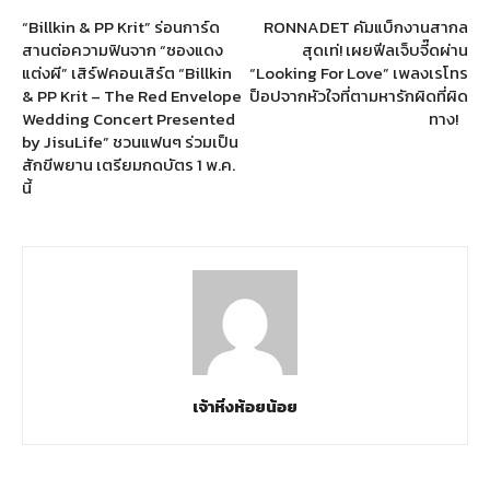
“Billkin & PP Krit” ร่อนการ์ด
RONNADET คัมแบ็กงานสากล
สานต่อความฟินจาก “ซองแดง
สุดเท่! เผยฟีลเจ็บจี๊ดผ่าน
แต่งผี” เสิร์ฟคอนเสิร์ต “Billkin
“Looking For Love” เพลงเรโทร
& PP Krit – The Red Envelope
ป็อปจากหัวใจที่ตามหารักผิดที่ผิด
Wedding Concert Presented
ทาง!
by JisuLife” ชวนแฟนๆ ร่วมเป็น
สักขีพยาน เตรียมกดบัตร 1 พ.ค.
นี้
เจ้าหิ่งห้อยน้อย