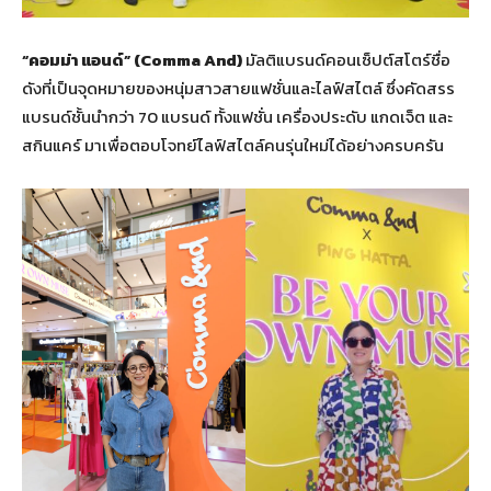
“
คอมม่า แอนด์
” (Comma And)
มัลติแบรนด์คอนเซ็ปต์สโตร์ชื่อ
ดังที่เป็นจุดหมายของหนุ่มสาวสายแฟชั่นและไลฟ์สไตล์ ซึ่งคัดสรร
แบรนด์ชั้นนำกว่า 70 แบรนด์ ทั้งแฟชั่น เครื่องประดับ แกดเจ็ต และ
สกินแคร์ มาเพื่อตอบโจทย์ไลฟ์สไตล์คนรุ่นใหม่ได้อย่างครบครัน