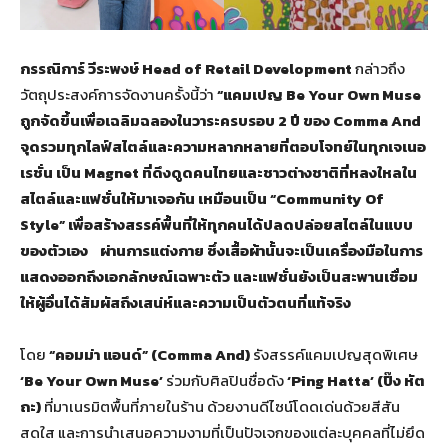
กรรณิการ์ วีระพงษ์
Head of Retail Development
กล่าวถึง
วัตถุประสงค์การจัดงานครั้งนี้ว่า
“
แคมเปญ
Be Your Own Muse
ถูกจัดขึ้นเพื่อเฉลิมฉลองในวาระครบรอบ
2
ปี ของ
Comma And
จุดรวมทุกไลฟ์สไตล์และความหลากหลายที่ตอบโจทย์ในทุกเจเนอ
เรชั่น เป็น
Magnet
ที่ดึงดูดคนไทยและชาวต่างชาติที่หลงใหลใน
สไตล์และแฟชั่นให้มาเจอกัน เหมือนเป็น
“Community Of
Style”
เพื่อสร้างสรรค์พื้นที่ให้ทุกคนได้ปลดปล่อยสไตล์ในแบบ
ของตัวเอง
ผ่านการแต่งกาย ซึ่งเสื้อผ้านั้นจะเป็นเครื่องมือในการ
แสดงออกถึงเอกลักษณ์เฉพาะตัว และแฟชั่นยังเป็นสะพานเชื่อม
ให้ผู้อื่นได้สัมผัสถึงเสน่ห์และความเป็นตัวตนที่แท้จริง
โดย
“
คอมม่า แอนด์
” (Comma And)
รังสรรค์แคมเปญสุดพิเศษ
‘Be Your Own Muse’
ร่วมกับศิลปินชื่อดัง
‘Ping Hatta’ (
ปิ๊ง หัต
ถะ)
ที่มาเนรมิตพื้นที่ภายในร้าน ด้วยงานดีไซน์โดดเด่นด้วยสีสัน
สดใส และการนำเสนอความงามที่เป็นปัจเจกของแต่ละบุคคลที่ไม่ยึด