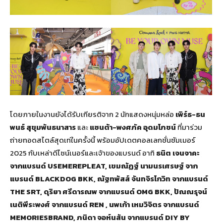
โดยภายในงานยังได้รับเกียรติจาก 2 นักแสดงหนุ่มหล่อ
เพิร์ธ-ธน
พนธ์ สุขุมพันธนาสาร
และ
แซนต้า-พงศภัค อุดมโภชน์
ที่มาร่วม
ถ่ายทอดสไตล์สุดเท่ในครั้งนี้ พร้อมอัปเดตคอลเลกชั่นซัมเมอร์
2025 กับเหล่าดีไซน์เนอร์และเจ้าของแบรนด์ อาทิ
ธนิต เจนจาคะ
จากแบรนด์
USEMEREPLEAT,
เขมณัฏฐ์ นามนรเศรษฐ์ จาก
แบรนด์
BLACKDOG BKK,
ณัฐทพัสส์ จันทจิรโกวิท จากแบรนด์
THE SRT,
ดุริยา ศรีดารณพ จากแบรนด์
OMG BKK,
ปัณณรุจน์
เนติพีระพงศ์ จากแบรนด์
REN ,
นพเก้า เหมวิจิตร จากแบรนด์
MEMORIESBRAND,
ภนิดา จอห์นสัน จากแบรนด์
DIY BY