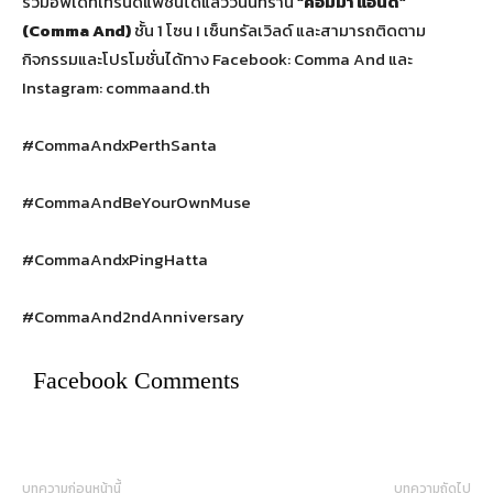
ร่วมอัพเดทเทรนด์แฟชั่นได้แล้ววันนี้ที่ร้าน
“
คอมม่า แอนด์
”
(Comma And)
ชั้น 1 โซน I เซ็นทรัลเวิลด์ และสามารถติดตาม
กิจกรรมและโปรโมชั่นได้ทาง Facebook: Comma And และ
Instagram: commaand.th
#CommaAndxPerthSanta
#CommaAndBeYourOwnMuse
#CommaAndxPingHatta
#CommaAnd2ndAnniversary
Facebook Comments
บทความก่อนหน้านี้
บทความถัดไป