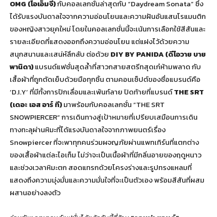
OMG (
โอเอ็มจี)
กับคอลเลกชั่นล่าสุดกับ “Daydream Sonata” ซึ่ง
ได้รับแรงบันดาลใจจากความอ่อนโยนและความฝันอันแสนโรแมนติก
ของหญิงสาวยุคใหม่ โดยในคอลเลกชั่นนี้จะเน้นการเลือกใช้สีสันและ
รายละเอียดที่แสดงออกถึงความอ่อนโยน แต่แฝงไว้ด้วยความ
สนุกสนานและเสน่ห์ลึกลับ ต่อด้วย
DIY BY PANIDA (
ดีไอวาย บาย
พานิดา)
แบรนด์แฟชั่นสุดล้ำที่สาวกสายสตรีทสุดเก๋ห้ามพลาด กับ
เสื้อผ้าที่ถูกตัดเย็บด้วยมือทุกชิ้น ตามคอนเซ็ปต์ของชื่อแบรนด์คือ
‘D.I.Y’ ที่มีทั้งการปักเลื่อมและเพ้นท์ลาย ปิดท้ายที่แบรนด์
THE SRT
(
เดอะ เอส อาร์ ที)
มาพร้อมกับคอลเลกชั่น “THE SRT
SNOWPIERCER“ การเดินทางสู่เป้าหมายที่เปรียบเสมือนการเดิน
ทางทะลุผ่านหิมะที่ได้แรงบันดาลใจจากภาพยนตร์เรื่อง
Snowpiercer ที่จะพาทุกคนร่วมผจญภัยผ่านแพทเทิร์นที่แตกต่าง
ของเสื้อผ้าแต่ละไอเท็ม ไม่ว่าจะเป็นเนื้อผ้าที่มีกลิ่นอายของฤดูหนาว
และช่วงเวลาหิมะตก สอดแทรกด้วยโครงร่างและรูปทรงแหลมที่
แสดงถึงความมุ่งมั่นและความมั่นใจที่จะเป็นตัวเอง พร้อมสีสันที่ผสม
ผสานอย่างลงตัว