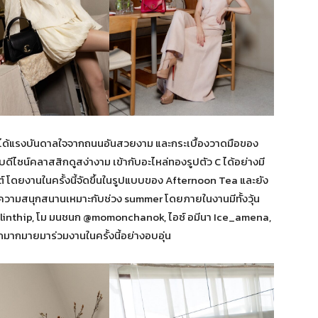
่ได้แรงบันดาลใจจากถนนอันสวยงาม และกระเบื้องวาดมือของ
ดีไซน์คลาสสิกดูสง่างาม เข้ากับอะไหล่ทองรูปตัว C ได้อย่างมี
์ โดยงานในครั้งนี้จัดขึ้นในรูปแบบของ Afternoon Tea และยัง
วยความสนุกสนานเหมาะกับช่วง summer โดยภายในงานมีทั้งวุ้น
nalinthip, โม มนชนก @momonchanok, ไอซ์ อมีนา Ice_amena,
ีกมากมายมาร่วมงานในครั้งนี้อย่างอบอุ่น