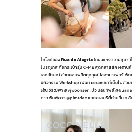
ไฮไลท์ของ
Rua da Alegria
(ถนนแห่งความสุข) ที
โปรตุเกส คือกระเป๋ารุ่น C-ME สุดคลาสสิค ผสานกับ
เอกลักษณ์ ช่วยคอมพลีตทุกลุคให้ออกมาเพอร์เฟ็กต
มีกิจกรรม Workshop เพ้นท์ ceramic ที่เต็มไปด้
เส้น วิริฒิพา @vjwoonsen, บัว นลินทิพย์ @bua
ดาว พิมพ์ดาว @pimtdao และเซเลบริตี้ท่านอื่น ๆ อ