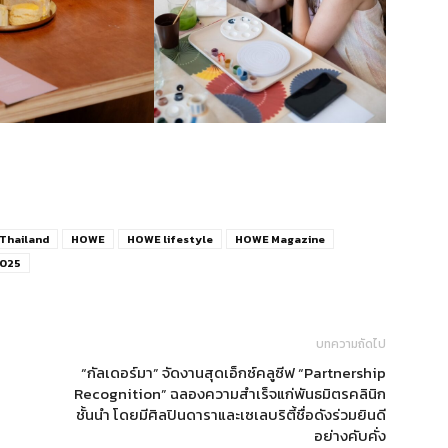
eThailand
HOWE
HOWE lifestyle
HOWE Magazine
2025
บทความถัดไป
“กัลเดอร์มา” จัดงานสุดเอ็กซ์คลูซีฟ “Partnership
Recognition” ฉลองความสำเร็จแก่พันธมิตรคลินิก
ชั้นนำ โดยมีศิลปินดาราและเซเลบริตี้ชื่อดังร่วมยินดี
อย่างคับคั่ง