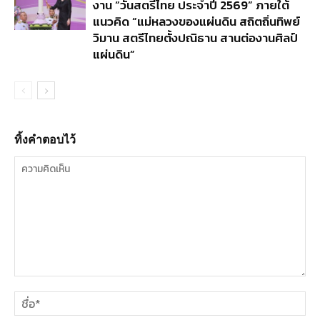
งาน “วันสตรีไทย ประจำปี 2569” ภายใต้
แนวคิด “แม่หลวงของแผ่นดิน สถิตถิ่นทิพย์
วิมาน สตรีไทยตั้งปณิธาน สานต่องานศิลป์
แผ่นดิน”
ทิ้งคำตอบไว้