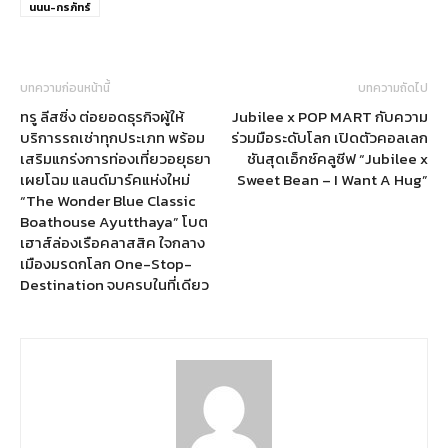
นนน-กรภัทร์
บทความก่อนหน้านี้
บทความถัดไป
ทรู ลีสซิ่ง ต่อยอดธุรกิจผู้ให้
Jubilee x POP MART กับความ
บริการรถเช่าทุกประเภท พร้อม
ร่วมมือระดับโลก เปิดตัวคอลเลก
เสริมแกร่งการท่องเที่ยวอยุธยา
ชันสุดเอ็กซ์คลูซีฟ “Jubilee x
เผยโฉม แลนด์มาร์คแห่งใหม่
Sweet Bean – I Want A Hug”
“The Wonder Blue Classic
Boathouse Ayutthaya” โบต
เฮาส์ล่องเรือคลาสสิค ใจกลาง
เมืองมรดกโลก One-Stop-
Destination จบครบในที่เดียว