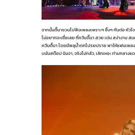
จากนั้นติ๊นาชวนไปฟังเพลงเพราะๆ ซึ้งๆ กันต่อ หัวใ
ไม่อยากจะเชื่อเลย ที่ควีนติ๊นา สวย เด่น สง่างาม 
ควีนติ๊นา โดยมีพลุน้ำตกโปรยปราย พาให้แฟนเพลง
บนันสต๊อป นินจา, จริงไม่กลัว, เลิกเหอะ ท่ามกลางแ