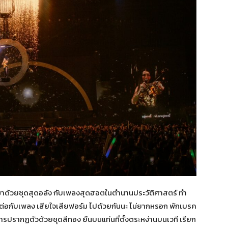
ดตัวมาด้วยชุดสุดอลัง กับเพลงสุดฮอตในตำนานประวัติศาสตร์ ทำ
ันต่อกับเพลง เสียใจเสียฟอร์ม ไปด้วยกันนะ ไม่ยากหรอก พักเบรค
บการปรากฏตัวด้วยชุดสีทอง ยืนบนแท่นที่ตั้งตระหง่านบนเวที เรียก