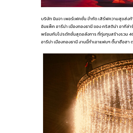
บริษัท นินจา เพอร์เฟคชั่น จำกัด เสิร์ฟความสุขส่ง
อิมแพ็ค อารีน่า เมืองทองธานี ของ คริสติน่า อากีล่
พร้อมกับโปรดักชั่นสุดอลังการ ที่ทุ่มทุนสร้างรวม 40
อารีน่า เมืองทองธานี งานนี้ทำเอาแฟนๆ ติ๊นาฮือฮ