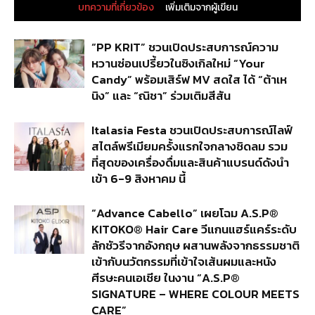
บทความที่เกี่ยวข้อง
เพิ่มเติมจากผู้เขียน
“PP KRIT” ชวนเปิดประสบการณ์ความ
หวานซ่อนเปรี้ยวในซิงเกิลใหม่ “Your
Candy” พร้อมเสิร์ฟ MV สดใส ได้ “ต้าเห
นิง” และ “ณิชา” ร่วมเติมสีสัน
Italasia Festa ชวนเปิดประสบการณ์ไลฟ์
สไตล์พรีเมียมครั้งแรกใจกลางชิดลม รวม
ที่สุดของเครื่องดื่มและสินค้าแบรนด์ดังนำ
เข้า 6-9 สิงหาคม นี้
“Advance Cabello” เผยโฉม A.S.P®
KITOKO® Hair Care วีแกนแฮร์แคร์ระดับ
ลักชัวรีจากอังกฤษ ผสานพลังจากธรรมชาติ
เข้ากับนวัตกรรมที่เข้าใจเส้นผมและหนัง
ศีรษะคนเอเชีย ในงาน “A.S.P®
SIGNATURE – WHERE COLOUR MEETS
CARE”