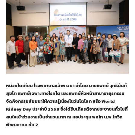
หน่วยไตเทียม โรงพยาบาลเจ้าพระยา นำโดย นายแพทย์ วุทธินันท์
สุขโต แพทย์เฉพาะทางโรคไต และแพทย์หัวหน้าสาขาอายุรกรรม
จัดกิจกรรมสัมมนาให้ความรู้เนื่องในวันไตโลก หรือ World
Kidney Day ประจำปี 2568 ซึ่งได้รับเกียรติจากประชาชนทั่วไปที่
สนใจเข้าร่วมงานเป็นจำนวนมาก ณ หอประชุม พลโท น.พ.โกวิท
พัฑฒฆายน ชั้น 2