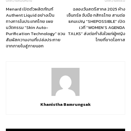
บทความก่อนหน้านี้
บทความถัดไป
Menard เปิดตัวผลิตภัณฑ์
ฉลองวันสตรีสากล 2025 ห้าง
Authent Liquid อย่างเป็น
เซ็นทรัล จับมือ กสิกรไทย สานต่อ
ทางการในประเทศไทย เผย
แคมเปญ “SHEPOSSIBLE” เปิด
นวัตกรรม “Skin Auto-
เวที “WOMEN’S AGENDA
Purification Technology” ชวน
TALKS” ส่งต่อกำลังใจแก่ผู้หญิง
สัมผัสความงามที่เปล่งประกาย
ไทยที่ขาดโอกาส
จากภายในสู่ภายนอก
Khanistha Bamrungsak