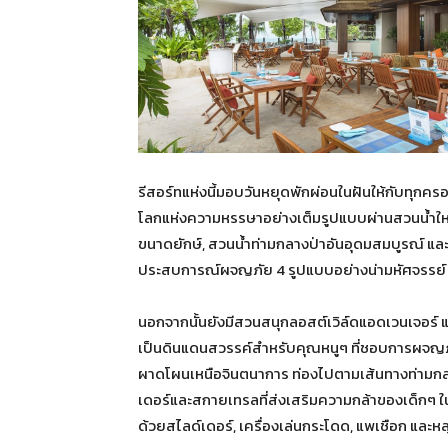
รีสอร์ทแห่งนี้มอบวันหยุดพักผ่อนในฝันให้กับทุกคร
โลกแห่งความหรรษาอย่างเต็มรูปแบบผ่านสวนน้ำใหม่ทั้
ขนาดยักษ์, สวนน้ำท่ามกลางป่าอันอุดมสมบูรณ์ และ
ประสบการณ์ผจญภัย 4 รูปแบบอย่างน่ามหัศจรรย์
นอกจากนั้นยังมีสวนสนุกลอสต์เวิล์ดแอดเวนเจอร์ แล
เป็นดินแดนสวรรค์สำหรับคุณหนูๆ ที่ชอบการผจญภั
ผาดโผนเหนือจินตนาการ ท่องไปตามเส้นทางท่ามก
เดอร์และสกายเทรลที่ส่งเสริมความกล้าของเด็กๆ ใ
ด้วยสไลด์เดอร์, เครื่องเล่นกระโดด, แพเชือก และห