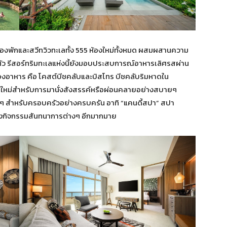
ห้องพักและสวีทวิวทะเลทั้ง 555 ห้องใหม่ทั้งหมด ผสมผสานความ
ตัว รีสอร์ทริมทะเลแห่งนี้ยังมอบประสบการณ์อาหารเลิศรสผ่าน
งอาหาร คือ โคสต์บีชคลับและบิสโทร บีชคลับริมหาดใน
น์ใหม่สำหรับการมานั่งสังสรรค์หรือผ่อนคลายอย่างสบายๆ
นๆ สำหรับครอบครัวอย่างครบครัน อาทิ “แคนดี้สปา” สปา
มถึงกิจกรรมสันทนาการต่างๆ อีกมากมาย