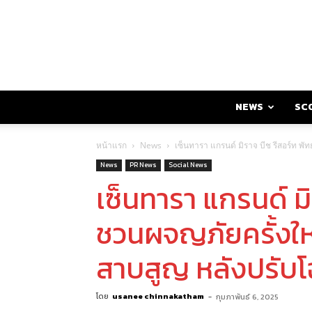
NEWS
SC
หน้าแรก
News
เซ็นทารา แกรนด์ มิราจ บีช รีสอร์ท 
News
PR News
Social News
เซ็นทารา แกรนด์ มิ
ชวนผจญภัยครั้งใ
สาบสูญ หลังปรับ
โดย
usanee chinnakatham
-
กุมภาพันธ์ 6, 2025