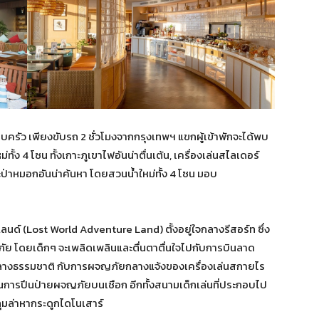
อบครัว เพียงขับรถ 2 ชั่วโมงจากกรุงเทพฯ แขกผู้เข้าพักจะได้พบ
ง 4 โซน ทั้งเกาะภูเขาไฟอันน่าตื่นเต้น, เครื่องเล่นสไลเดอร์
ป่าหมอกอันน่าค้นหา โดยสวนน้ำใหม่ทั้ง 4 โซน มอบ
นด์ (Lost World Adventure Land) ตั้งอยู่ใจกลางรีสอร์ท ซึ่ง
ย โดยเด็กๆ จะเพลิดเพลินและตื่นตาตื่นใจไปกับการบินลาด
ลางธรรมชาติ กับการผจญภัยกลางแจ้งของเครื่องเล่นสกายไร
นการปีนป่ายผจญภัยบนเชือก อีกทั้งสนามเด็กเล่นที่ประกอบไป
ลุมล่าหากระดูกไดโนเสาร์