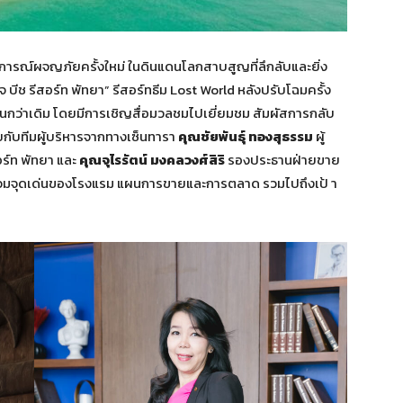
ารณ์ผจญภัยครั้งใหม่ ในดินแดนโลกสาบสูญที่ลึกลับและยิ่ง
บีช รีสอร์ท พัทยา” รีสอร์ทธีม Lost World หลังปรับโฉมครั้ง
ึ้นกว่าเดิม โดยมีการเชิญสื่อมวลชมไปเยี่ยมชม สัมผัสการกลับ
ุยกับทีมผู้บริหารจากทางเซ็นทารา
คุณชัยพันธุ์ ทองสุธรรม
ผู้
อร์ท พัทยา และ
คุณจุไรรัตน์ มงคลวงศ์สิริ
รองประธานฝ่ายขาย
พรวมจุดเด่นของโรงแรม แผนการขายและการตลาด รวมไปถึงเป้ า