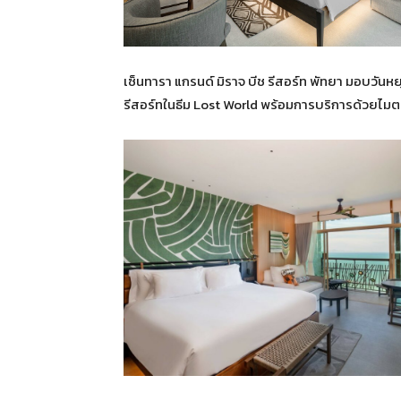
เซ็นทารา แกรนด์ มิราจ บีช รีสอร์ท พัทยา มอบวั
รีสอร์ทในธีม Lost World พร้อมการบริการด้วยไม