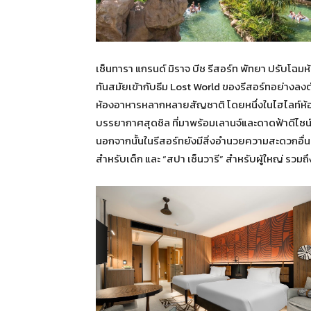
เซ็นทารา แกรนด์ มิราจ บีช รีสอร์ท พัทยา ปรับโฉม
ทันสมัยเข้ากับธีม Lost World ของรีสอร์ทอย่างลง
ห้องอาหารหลากหลายสัญชาติ โดยหนึ่งในไฮไลท์ห้อ
บรรยากาศสุดชิล ที่มาพร้อมเลานจ์และดาดฟ้าดีไซ
นอกจากนั้นในรีสอร์ทยังมีสิ่งอำนวยความสะดวกอื่
สำหรับเด็ก และ “สปา เซ็นวารี” สำหรับผู้ใหญ่ รว