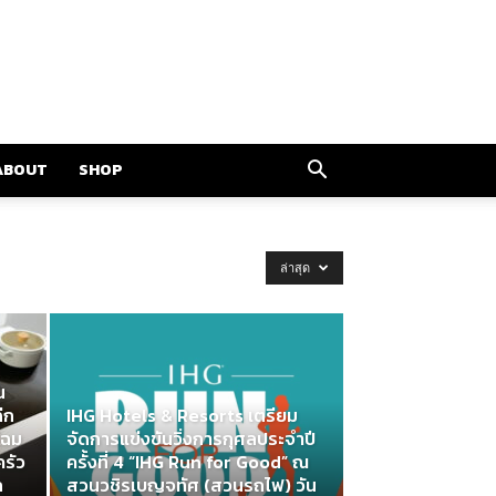
ABOUT
SHOP
ล่าสุด
น
นไฟ
ีก
IHG Hotels & Resorts เตรียม
โฉม
จัดการแข่งขันวิ่งการกุศลประจำปี
ครัว
ครั้งที่ 4 “IHG Run for Good” ณ
ม
ก
สวนวชิรเบญจทัศ (สวนรถไฟ) วัน