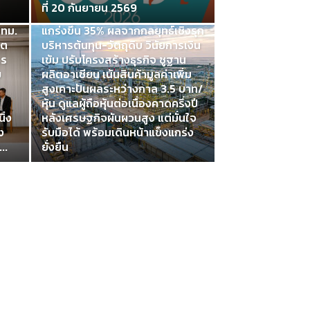
ียก
ผลประกอบการเอสซีจีครึ่งปีแรก
ที่ 20 กันยายน 2569
พ้น
2569 Adjusted Cash EBITDA
กทม.
แกร่งขึ้น 35% ผลจากกลยุทธ์เชิงรุก
กต
บริหารต้นทุน-วัตถุดิบ วินัยการเงิน
าร
เข้ม ปรับโครงสร้างธุรกิจ ชูฐาน
ย
ผลิตอาเซียน เน้นสินค้ามูลค่าเพิ่ม
สูงเคาะปันผลระหว่างกาล 3.5 บาท/
หุ้น ดูแลผู้ถือหุ้นต่อเนื่องคาดครึ่งปี
ิ่ง
หลังเศรษฐกิจผันผวนสูง แต่มั่นใจ
ง
รับมือได้ พร้อมเดินหน้าแข็งแกร่ง
..
ยั่งยืน