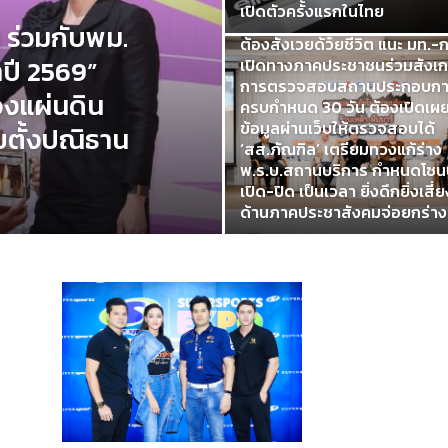
ใหม่ให้ทันโลกปัจจุบัน ปิดช่องเร
เปิดตัวครั้งแรกในไทย
รับส่วย สุดท้ายไร้มาตรฐาน ไม่
 ร่วมกับพม.
ต้องสังเวยด้วยชีวิต แนะ มท.-
ำปี 2569”
เปิดทางภาคประชาชนร่วมสังเ
การตรวจสอบสถานประกอบก
องแผ่นดิน
ครบกำหนด 30 วัน ต้องเปิดเผ
ข้อมูลผ่านเว็บให้ตรวจสอบได้
ทยตั้งปณิธาน
‘สส.ภัณฑิล’ เตรียมทวงแก้ร่าง
พ.ร.บ.สถานบริการ กำหนดโซนน
เปิด-ปิด เป็นเวลา ยิ่งดึกยิ่งเสี่ย
ด้านภาคประชาสังคมจ่อยกร่าง.