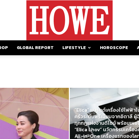
OOP
GLOBAL REPORT
LIFESTYLE
HOROSCOPE
https://howemagazine.com/
“Elica” แบรนด์เครื่องใช้ไฟฟ้าใ
วงเสวนาเดือด ชี้ ‘ถอดบทเรีย
ครัวระดับพรีเมียมจากอิตาลี ผู้ฉ
ไหม้ผับ’ ยังไม่พอ หลังเกิด
ทุกกฎแห่งงานดีไซน์ พร้อมเผย
โศกนาฏกรรมซ้ำซาก เร่งแก้
“Elica Lhov” นวัตกรรมเครื่อง
กฎหมายสถานบริการ วางนิยา
All-in-One เครื่องแรกของโล