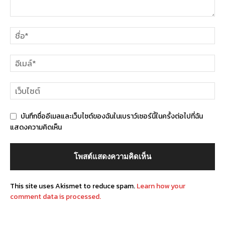
บันทึกชื่ออีเมลและเว็บไซต์ของฉันในเบราว์เซอร์นี้ในครั้งต่อไปที่ฉัน
แสดงความคิดเห็น
This site uses Akismet to reduce spam.
Learn how your
comment data is processed.