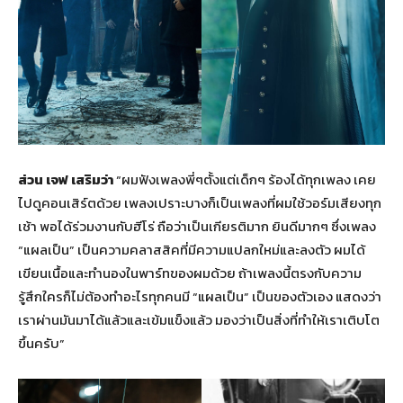
ส่วน เจฟ เสริมว่า
“ผมฟังเพลงพี่ๆตั้งแต่เด็กๆ ร้องได้ทุกเพลง เคย
ไปดูคอนเสิร์ตด้วย เพลงเปราะบางก็เป็นเพลงที่ผมใช้วอร์มเสียงทุก
เช้า พอได้ร่วมงานกับฮีโร่ ถือว่าเป็นเกียรติมาก ยินดีมากๆ ซึ่งเพลง
“แผลเป็น” เป็นความคลาสสิคที่มีความแปลกใหม่และลงตัว ผมได้
เขียนเนื้อและทำนองในพาร์ทของผมด้วย ถ้าเพลงนี้ตรงกับความ
รู้สึกใครก็ไม่ต้องทำอะไรทุกคนมี “แผลเป็น” เป็นของตัวเอง แสดงว่า
เราผ่านมันมาได้แล้วและเข้มแข็งแล้ว มองว่าเป็นสิ่งที่ทำให้เราเติบโต
ขึ้นครับ”