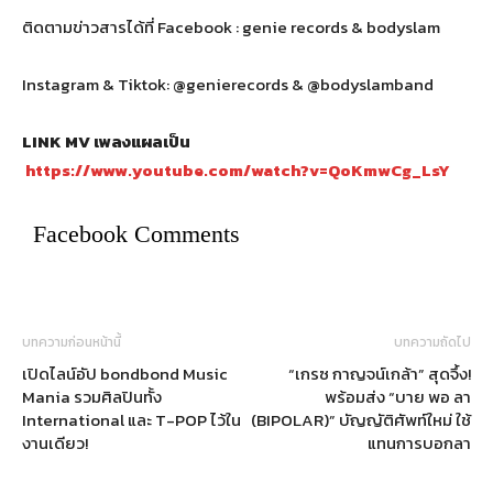
ติดตามข่าวสารได้ที่ Facebook : genie records & bodyslam
Instagram & Tiktok: @genierecords & @bodyslamband
LINK MV เพลงแผลเป็น
https://www.youtube.com/watch?v=QoKmwCg_LsY
Facebook Comments
บทความก่อนหน้านี้
บทความถัดไป
เปิดไลน์อัป bondbond Music
“เกรซ กาญจน์เกล้า” สุดจึ้ง!
Mania รวมศิลปินทั้ง
พร้อมส่ง “บาย พอ ลา
International และ T-POP ไว้ใน
(BIPOLAR)” บัญญัติศัพท์ใหม่ ใช้
งานเดียว!
แทนการบอกลา