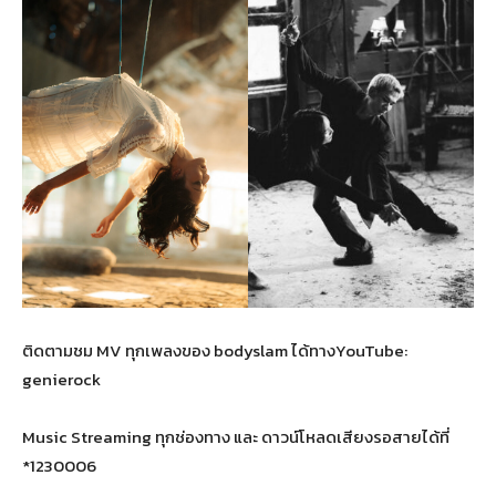
ติดตามชม MV ทุกเพลงของ bodyslam ได้ทางYouTube:
genierock
Music Streaming ทุกช่องทาง และ ดาวน์โหลดเสียงรอสายได้ที่
*1230006