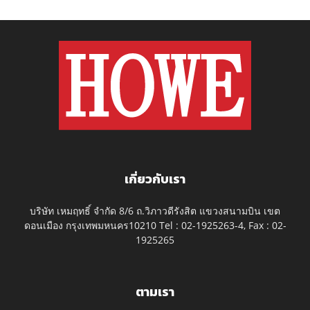
เกี่ยวกับเรา
บริษัท เหมฤทธิ์ จำกัด 8/6 ถ.วิภาวดีรังสิต แขวงสนามบิน เขต
ดอนเมือง กรุงเทพมหนคร10210 Tel : 02-1925263-4, Fax : 02-
1925265
ตามเรา