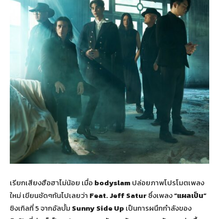
เรียกเสียงฮือฮาไม่น้อย เมื่อ
bodyslam
ปล่อยภาพโปรโมตเพลง
ใหม่ เขียนชัดๆกันไปเลยว่า
Feat.
Jeff Satur
ซึ่งเพลง
“แผลเป็น”
ซิงเกิลที่ 5 จากอัลบั้ม
Sunny Side Up
เป็นการผนึกกำลังของ