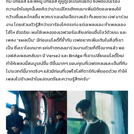
กบ บิ๊กแอส และพี่หมู บิ๊กแอส คู่หูดูโอ้เป็นคนแต่ง ซึ่งพอเป็นเรื่อง
ความรักในยุคนี้เลยคิดว่าน่าจะมีใครซักคนมาเพิ่มมิติของเพลงให้
กว้างขึ้นและไกลขึ้น พวกเราเองมันเจือจางแล้ว ก็เลยชวน เจฟ มาร่วม
งาน โดยส่วนตัวรู้สึกว่าเขาร้องโคตรเก่ง แต่งเพลงเอง ทำเพลงเอง
โอ้โห อัจฉริยะ ผมใช้เพลงของเจฟวอร์มเสียงก่อนขึ้นโชว์ด้วยนะ และ
เพลง “แผลเป็น” มีท่อนเมโลดี้ที่ซ้ำกัน เจฟอยากเพิ่มเติมในสิ่งที่เขา
เป็น ซึ่งเราโอเคมาก แค่เค้าตกลงมาร่วมงานด้วยก็ดีใจมากแล้ว พอ
เจฟส่งเพลงกลับมา มี Verse2 และ Bridge ที่เขาเปลี่ยนเมโลดี้ใหม่
ทำให้เพลงนี้สมบูรณ์ขึ้น ดีขึ้นมากๆ ขอบคุณที่เจฟตกลงและเต็มที่กับ
โปรเจกต์นี้มากจริงๆ แล้วมีท่อนที่เจฟโซโล่กีตาร์กับพี่ยอดด้วย ทำให้
เพลงไปข้างหน้าในแง่ดนตรีและความรู้สึกครับ”