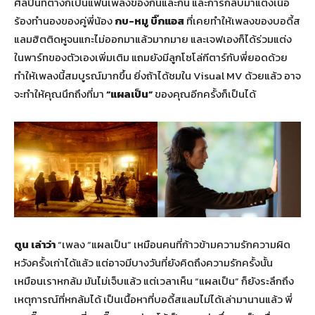
ศิลปินที่ต่างก็เป็นแฟนเพลงของกันและกัน และการกลับมาแต่งเนื้อ
ร้องทำนองของคู่พี่น้อง
กบ-หมู บิ๊กแอส
ที่เคยทำให้เพลงของบอดี้ส
แลมฮิตติดหูจนแกะไม่ออกมาแล้วมากมาย และเจฟเองก็ได้ร่วมแต่ง
ในพาร์ทของตัวเองเพิ่มเติม แถมยังมีลูกโซโล่กีตาร์กับพี่ยอดด้วย
ทำให้เพลงนี้สมบูรณ์มากขึ้น ยิ่งถ้าได้ชมใน Visual MV ด้วยแล้ว อาจ
จะทำให้คุณนึกถึงที่มา
“แผลเป็น”
ของคุณอีกครั้งก็เป็นได้
ตูน เล่าว่า
“เพลง “แผลเป็น” เหมือนคนที่ก้าวข้ามความรักความผิด
หวังครั้งเก่าได้แล้ว แต่อาจมีบางวันที่ยังคิดถึงความรักครั้งนั้น
เหมือนเราหกล้ม มันไม่เจ็บแล้ว แต่เวลาเห็น “แผลเป็น” ก็ยังระลึกถึง
เหตุการณ์ที่หกล้มได้ เป็นเนื้อหาที่บอดี้สแลมไม่ได้เล่ามานานแล้ว พี่