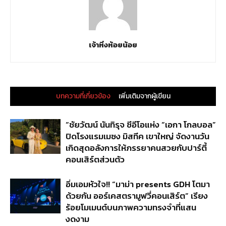
เจ้าหิ่งห้อยน้อย
บทความที่เกี่ยวข้อง
เพิ่มเติมจากผู้เขียน
“ชัยวัฒน์ นันทิรุจ ซีอีโอแห่ง “เอกา โกลบอล”
ปิดโรงแรมเมซง มิสทีค เขาใหญ่ จัดงานวัน
เกิดสุดอลังการให้ภรรยาคนสวยกับปาร์ตี้
คอนเสิร์ตส่วนตัว
อิ่มเอมหัวใจ!! “มาม่า presents GDH โตมา
ด้วยกัน ออร์เคสตรามูฟวี่คอนเสิร์ต” เรียง
ร้อยโมเมนต์บนภาพความทรงจำที่แสน
งดงาม