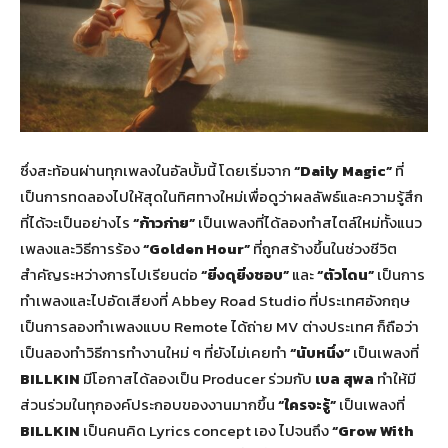
ซึ่งสะท้อนผ่านทุกเพลงในอัลบั้มนี้ โดยเริ่มจาก
“
Daily Magic”
ที่
เป็นการทดลองไปให้สุดในทิศทางใหม่เพื่อดูว่าผลลัพธ์และความรู้สึก
ที่ได้จะเป็นอย่างไร
“ก้าวก่าย”
เป็นเพลงที่ได้ลองทำสไตล์ใหม่ทั้งแนว
เพลงและวิธีการร้อง
“
Golden Hour”
ที่ถูกสร้างขึ้นในช่วงชีวิต
สำคัญระหว่างการไปเรียนต่อ
“ยิ่งดุยิ่งชอบ”
และ
“ตัวโดน”
เป็นการ
ทำเพลงและไปอัดเสียงที่ Abbey Road Studio ที่ประเทศอังกฤษ
เป็นการลองทำเพลงแบบ Remote ได้ถ่าย MV ต่างประเทศ ก็ถือว่า
เป็นลองทำวิธีการทำงานใหม่ ๆ ที่ยังไม่เคยทำ
“นับหนึ่ง”
เป็นเพลงที่
BILLKIN
มีโอกาสได้ลองเป็น Producer ร่วมกับ
เบล สุพล
ทำให้มี
ส่วนร่วมในทุกองค์ประกอบของงานมากขึ้น
“
ใครจะรู้
”
เป็นเพลงที่
BILLKIN
เป็นคนคิด Lyrics concept
เอง
ไปจนถึง
“
Grow With