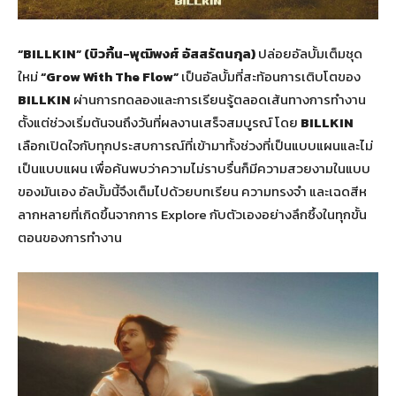
“BILLKIN” (
บิวกิ้น-พุฒิพงศ์ อัสสรัตนกุล)
ปล่อยอัลบั้มเต็มชุด
ใหม่
“
Grow With The Flow”
เป็นอัลบั้มที่สะท้อนการเติบโตของ
BILLKIN
ผ่านการทดลองและการเรียนรู้ตลอดเส้นทางการทำงาน
ตั้งแต่ช่วงเริ่มต้นจนถึงวันที่ผลงานเสร็จสมบูรณ์ โดย
BILLKIN
เลือกเปิดใจกับทุกประสบการณ์ที่เข้ามาทั้งช่วงที่เป็นแบบแผนและไม่
เป็นแบบแผน เพื่อค้นพบว่าความไม่ราบรื่นก็มีความสวยงามในแบบ
ของมันเอง อัลบั้มนี้จึงเต็มไปด้วยบทเรียน ความทรงจำ และเฉดสีห
ลากหลายที่เกิดขึ้นจากการ Explore กับตัวเองอย่างลึกซึ้งในทุกขั้น
ตอนของการทำงาน