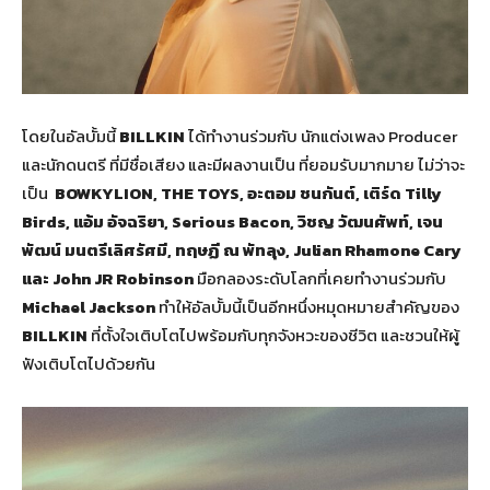
โดยในอัลบั้มนี้
BILLKIN
ได้ทำงานร่วมกับ นักแต่งเพลง Producer
และนักดนตรี ที่มีชื่อเสียง และมีผลงานเป็น ที่ยอมรับมากมาย ไม่ว่าจะ
เป็น
BOWKYLION, THE TOYS,
อะตอม ชนกันต์
,
เติร์ด
Tilly
Birds,
แอ้ม อัจฉริยา
, Serious Bacon,
วิชญ วัฒนศัพท์
,
เจน
พัฒน์ มนตรีเลิศรัศมี
,
ทฤษฏี ณ พัทลุง
, Julian Rhamone Cary
และ
John JR Robinson
มือกลองระดับโลกที่เคยทำงานร่วมกับ
Michael Jackson
ทำให้อัลบั้มนี้เป็นอีกหนึ่งหมุดหมายสำคัญของ
BILLKIN
ที่ตั้งใจเติบโตไปพร้อมกับทุกจังหวะของชีวิต และชวนให้ผู้
ฟังเติบโตไปด้วยกัน