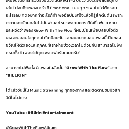
เหมือนไดอารี่ที่รวบรวมตัวตนตลอด 1–2 ปีนี้ไว้ ตั้งแต่เพลงสนุก ขี้
เล่น ไปจนถึงเพลงเศร้า ที่ Emotional แบบสุด ๆ ผมไม่ได้ตีกรอบ
อะไรเลย คิดอยากทำอะไรก็ทำ พออัลบั้มเสร็จแล้วก็รู้สึกตื้นตัน เพราะ
เวลามองย้อนกลับไปมันผ่านอะไรมาพอสมควร ดีใจที่แฟน ๆ ชอบ
และหวังว่าเพลง Grow With The Flow ที่ผมเขียนเพื่อปลอบใจตัว
เอง จะปลอบใจทุกคนได้เหมือนกัน และผมอยากมอบเพลงนี้เป็นของ
ขวัญให้ตัวเองและทุกคนที่เราผ่านช่วงเวลาไปด้วยกัน สามารถไปฟัง
ครบทั้ง 8 เพลงได้ทุกแพลตฟอร์มเลยครับ”
สามารถไปฟังทั้ง 8 เพลงในอัลบั้ม
“
Grow With The Flow”
จาก
“
BILLKIN”
ได้แล้ววันนี้ใน Music Streaming ทุกช่องทาง และติดตามชมมิวสิก
วิดีโอได้ทาง
YouTube : Billkin Entertainment
#GrowWithTheFlowAlbum