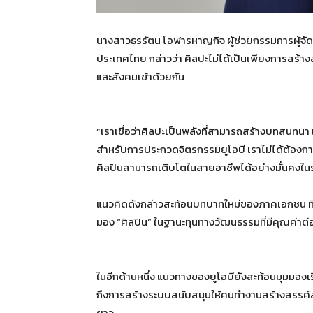
นางสาวธรรัตน โอฬารหาญกิจ ผู้ช่วยกรรมการผู้จั
ประเทศไทย กล่าวว่า ศิลปะไม่ได้เป็นเพียงการสร้าง
และสังคมเข้าด้วยกัน
“เราเชื่อว่าศิลปะเป็นพลังที่สามารถสร้างบทสนท
สำหรับการประกวดจิตรกรรมยูโอบี เราไม่ได้ต้องกา
ศิลปินสามารถเติบโตในสายอาชีพได้อย่างมั่นคงใน
แนวคิดดังกล่าวสะท้อนบทบาทใหม่ของภาคเอกชน ที่
มอง “ศิลปิน” ในฐานะทุนทางวัฒนธรรมที่มีคุณค่
ในอีกด้านหนึ่ง แนวทางของยูโอบียังสะท้อนมุมมองเรื่อ
ถึงการสร้างระบบสนับสนุนให้คนทำงานสร้างสรรค์สา
ยาว