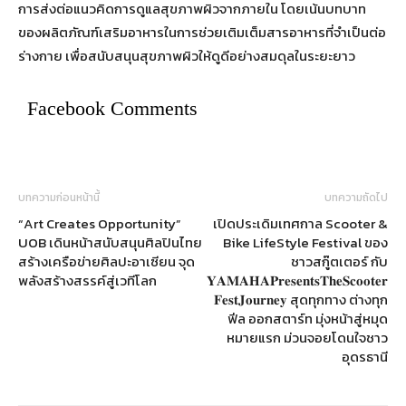
การส่งต่อแนวคิดการดูแลสุขภาพผิวจากภายใน โดยเน้นบทบาท
ของผลิตภัณฑ์เสริมอาหารในการช่วยเติมเต็มสารอาหารที่จำเป็นต่อ
ร่างกาย เพื่อสนับสนุนสุขภาพผิวให้ดูดีอย่างสมดุลในระยะยาว
Facebook Comments
บทความก่อนหน้านี้
บทความถัดไป
“Art Creates Opportunity”
เปิดประเดิมเทศกาล Scooter &
UOB เดินหน้าสนับสนุนศิลปินไทย
Bike LifeStyle Festival ของ
สร้างเครือข่ายศิลปะอาเซียน จุด
ชาวสกู๊ตเตอร์ กับ
พลังสร้างสรรค์สู่เวทีโลก
𝐘𝐀𝐌𝐀𝐇𝐀𝐏𝐫𝐞𝐬𝐞𝐧𝐭𝐬𝐓𝐡𝐞𝐒𝐜𝐨𝐨𝐭𝐞𝐫
𝐅𝐞𝐬𝐭𝐉𝐨𝐮𝐫𝐧𝐞𝐲 สุดทุกทาง ต่างทุก
ฟีล ออกสตาร์ท มุ่งหน้าสู่หมุด
หมายแรก ม่วนจอยโดนใจชาว
อุดรธานี