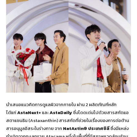
นำเสนอแนวคิดการดูแลผิวจากภายใน ผ่าน 2 ผลิตภัณฑ์หลัก
ได้แก่
AstaNext+
และ
AstaDaily
ซึ่งโดดเด่นไปด้วยสารสกัดแอ
สตาแซนธิน (Astaxanthin) สารสกัดที่ช่วยในเรื่องของการต่อต้าน
สารอนุมูลอิสระในร่างกาย จาก
NatAxtin® ประเทศชิลี
ซึ่งมีแหล่ง
กำเนิดจากทะเลทราย Atacama หนึ่งในพื้นที่ที่มีสภาพแวดล้อมร้อน