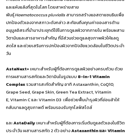
และแห้งแล้งที่สุดในโลก โดยสาหร่ายสาย
พันธุ์
Haematococcus pluvialis
สามารถสร้างแอสตาแซนธินเพื่อ
ปกป้องตัวเองจากสภาวะดังกล่าว สะท้อนถึงคุณค่าของสารต้าน
อนุมูลอิสระที่นำมาประยุกต์ใช้ในการดูแลผิวจากภายใน พร้อมผสาน
วิตามินและสารอาหารสำคัญ ที่มีส่วนช่วยดูแลสุขภาพผิวให้แลดู
สดใส และช่วยเสริมการปกป้องผิวจากปัจจัยแวดล้อมในชีวิตประจำ
วัน
AstaNext+
เหมาะสำหรับผู้ที่ต้องการดูแลผิวอย่างครบถ้วน ด้วย
การผสานสารสกัดและวิตามินในรูปแบบ
8-in-1 Vitamin
Complex
รวมสารสะกัดสำคัญ อาทิ Astaxanthin, CoQ10,
Grape Seed, Grape Skin, Green Tea Extract, Vitamin
E, Vitamin C และ Vitamin D3 เพื่อช่วยฟื้นบำรุงผิวที่อ่อนล้าให้
กลับมาแลดูสุขภาพดี พร้อมรองรับทุกไลฟ์สไตล์
และ
AstaDaily
เหมาะสำหรับผู้ที่ต้องการเริ่มต้นดูแลตัวเองในชีวิต
ประจำวัน ผสานสารสกัด 2 ตัว อย่าง
Astaxanthin และ Vitamin