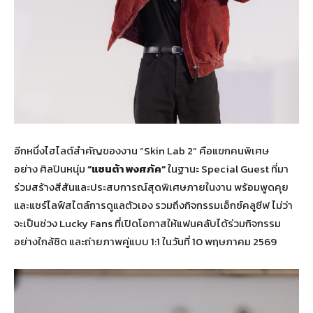
อีกหนึ่งไฮไลต์สำคัญของงาน “Skin Lab 2” คือแขกคนพิเศษ
อย่าง ศิลปินหนุ่ม
“แซนต้า พงศภัค”
ในฐานะ Special Guest ที่มา
ร่วมสร้างสีสันและประสบการณ์สุดพิเศษภายในงาน พร้อมพูดคุย
และแชร์ไลฟ์สไตล์การดูแลตัวเอง รวมถึงกิจกรรมเอ็กซ์คลูซีฟ ไม่ว่า
จะเป็นช่วง Lucky Fans ที่เปิดโอกาสให้แฟนคลับได้ร่วมกิจกรรม
อย่างใกล้ชิด และถ่ายภาพคู่แบบ 1:1 ในวันที่ 10 พฤษภาคม 2569