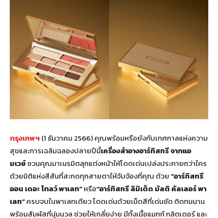
กรุงเทพฯ
(1 ธันวาคม 2566) คุณพร้อมหรือยังกับเทศกาลแห่งความ
สุขและการเฉลิมฉลองปลายปีนี้
เครื่องสำอางอาร์ทิสทรี จากแอ
มเวย์
ชวนคุณมาเนรมิตลุกแต่งหน้าให้โดดเด่นเปล่งประกายกว่าใคร
ด้วยมิติแห่งสีสันที่สะกดทุกสายตาให้จับจ้องที่คุณ ด้วย
“อาร์ทิสทรี
ออน เดอะ โกลว์ พาเลท”
หรือ
“อาร์ทิสทรี ลิมิเต็ด มัลติ คัลเลอร์ พา
เลท”
ครบจบในพาเลทเดียว โดดเด่นด้วยเม็ดสีที่เด่นชัด ติดทนนาน
พร้อมสัมผัสที่นุ่มนวล ช่วยให้เกลี่ยง่าย มีทั้งเนื้อแมทท์ กลิตเตอร์ และ