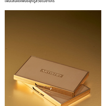
เพิ่มเสน่ห์ให้ฟินิชลุกดูสวยไม่ซ้ำใคร