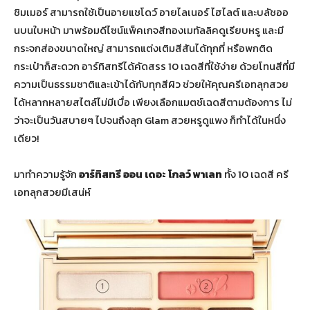
ชิมเมอร์ สามารถใช้เป็นอายแชโดว์ อายไลเนอร์ ไฮไลต์ และบลัชออ
นบนใบหน้า มาพร้อมดีไซน์แพ็คเกจสีทองเมทัลลิคดูเรียบหรู และมี
กระจกส่องขนาดใหญ่ สามารถแต่งเติมสีสันได้ทุกที่ หรือพกติด
กระเป๋าก็สะดวก อาร์ทิสทรีได้คัดสรร 10 เฉดสีที่ใช้ง่าย ด้วยโทนสีที่มี
ความเป็นธรรมชาติและเข้าได้กับทุกสีผิว ช่วยให้คุณครีเอทลุกสวย
ได้หลากหลายสไตล์ไม่มีเบื่อ เพียงเลือกแมตช์เฉดสีตามต้องการ ไม่
ว่าจะเป็นวันสบายๆ ไปจนถึงลุก Glam สวยหรูดูแพง ก็ทำได้ในหนึ่ง
เดียว!
มาทำความรู้จัก
อาร์ทิสทรี ออน เดอะ โกลว์ พาเลท
ทั้ง 10 เฉดสี ครี
เอทลุกสวยมีเสน่ห์