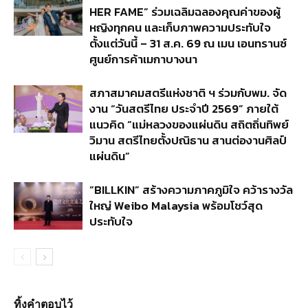
HER FAME” ร่วมเฉลิมฉลองคุณค่าของผู้
หญิงทุกคน และเก็บภาพความประทับใจ
ตั้งแต่วันนี้ – 31 ส.ค. 69 ณ เมน เอนทรานซ์
ศูนย์การค้าเมกาบางนา
สภาสมาคมสตรีแห่งชาติ ฯ ร่วมกับพม. จัด
งาน “วันสตรีไทย ประจำปี 2569” ภายใต้
แนวคิด “แม่หลวงของแผ่นดิน สถิตถิ่นทิพย์
วิมาน สตรีไทยตั้งปณิธาน สานต่องานศิลป์
แผ่นดิน”
“BILLKIN” สร้างความภาคภูมิใจ คว้ารางวัล
ใหญ่ Weibo Malaysia พร้อมโชว์สุด
ประทับใจ
ทิ้งคำตอบไว้