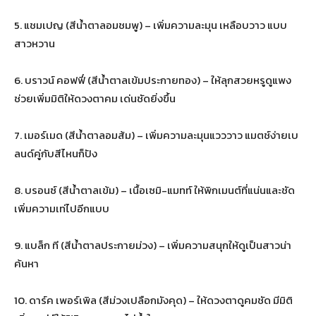
5. แชมเปญ (สีน้ำตาลอมชมพู) – เพิ่มความละมุน เหลือบวาว แบบ
สาวหวาน
6. บราวน์ คอฟฟี่ (สีน้ำตาลเข้มประกายทอง) – ให้ลุกสวยหรูดูแพง
ช่วยเพิ่มมิติให้ดวงตาคม เด่นชัดยิ่งขึ้น
7. เมอร์เมด (สีน้ำตาลอมส้ม) – เพิ่มความละมุนแวววาว แมตช์ง่ายเบ
ลนด์คู่กับสีไหนก็ปัง
8. บรอนซ์ (สีน้ำตาลเข้ม) – เนื้อเซมิ-แมทท์ ให้พิกเมนต์ที่แน่นและชัด
เพิ่มความเท่ไปอีกแบบ
9. แบล็ก ที (สีน้ำตาลประกายม่วง) – เพิ่มความสนุกให้ดูเป็นสาวน่า
ค้นหา
10. ดาร์ค เพอร์เพิล (สีม่วงเปลือกมังคุด) – ให้ดวงตาดูคมชัด มีมิติ