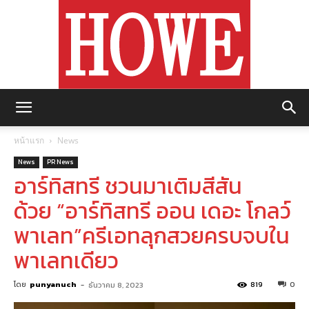
https://howemagazine.com/
หน้าแรก
News
News
PR News
อาร์ทิสทรี ชวนมาเติมสีสัน
ด้วย “อาร์ทิสทรี ออน เดอะ โกลว์
พาเลท”ครีเอทลุกสวยครบจบใน
พาเลทเดียว
โดย
punyanuch
-
819
0
ธันวาคม 8, 2023