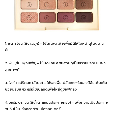
1. สตาร์ไชน์ (สีขาวมุก) – ใช้ไฮไลต์ เพื่อเพิ่มมิติให้ใบหน้าดูโดดเด่น
ขึ้น
2. พีช (สีชมพูอมพีช) – ใช้ปัดแก้ม สีสันสวยดูเป็นธรรมชาติแบบผิว
สุขภาพดี
3. ไลท์ แอปริคอท (สีเบจ) – ใช้รองพื้นเปลือกตาก่อนลงสีอื่นเพิ่มเติม
ช่วยปรับสีผิว หรือใช้เบลนด์เพื่อให้สีดูซอฟต์ลง
4. วอร์ม บราวน์ (สีน้ำตาลอ่อนประกายทอง) – เพิ่มความเป็นประกาย
วิบวับให้เปลือกตาด้วยเนื้อกลิตเตอร์