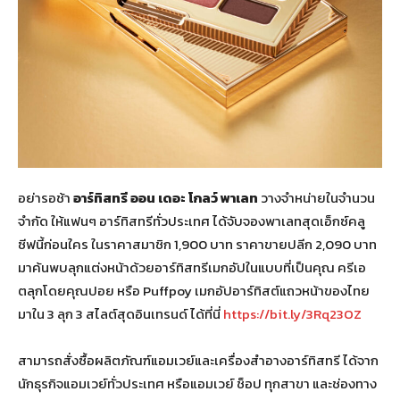
อย่ารอช้า
อาร์ทิสทรี ออน เดอะ โกลว์ พาเลท
วางจำหน่ายในจำนวน
จำกัด ให้แฟนๆ อาร์ทิสทรีทั่วประเทศ ได้จับจองพาเลทสุดเอ็กซ์คลู
ซีฟนี้ก่อนใคร ในราคาสมาชิก 1,900 บาท ราคาขายปลีก 2,090 บาท
มาค้นพบลุกแต่งหน้าด้วยอาร์ทิสทรีเมกอัปในแบบที่เป็นคุณ ครีเอ
ตลุกโดยคุณปอย หรือ Puffpoy เมกอัปอาร์ทิสต์แถวหน้าของไทย
มาใน 3 ลุก 3 สไลต์สุดอินเทรนด์ ได้ที่นี่
https://bit.ly/3Rq23OZ
สามารถสั่งซื้อผลิตภัณฑ์แอมเวย์และเครื่องสำอางอาร์ทิสทรี ได้จาก
นักธุรกิจแอมเวย์ทั่วประเทศ หรือแอมเวย์ ช็อป ทุกสาขา และช่องทาง