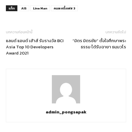
แท็ก
AIS
Line Man
คนละครึ้่งเฟส 3
บทความก่อนหน้านี้
บทความถัดไป
แลนด์ แอนด์ เฮ้าส์ รับรางวัล BCI
“มิตร มิตรชัย” ตั้งใจศึกษาพระ
Asia Top 10 Developers
ธรรม ได้รับฉายา ธมฺมวโร
Award 2021
admin_pongsapak