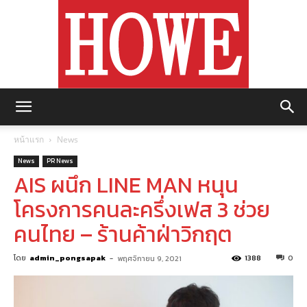
https://howemagazine.com/
หน้าแรก
News
News
PR News
AIS ผนึก LINE MAN หนุน
โครงการคนละครึ่งเฟส 3 ช่วย
คนไทย – ร้านค้าฝ่าวิกฤต
โดย
admin_pongsapak
-
1388
0
พฤศจิกายน 9, 2021