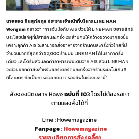
นายยอด ชินสุภัคกุล ประธานเจ้าหน้าที่บริหาร LINE MAN
Wongnai
กล่าวว่า “การจับมือกับ AIS ช่วยให้ LINE MAN ขยายสิทธิ
ประโยชน์แก่ผู้ที่มีสิทธิ์คนละครึ่ง 28 ล้านคนให้กว้างขวางมากยิ่งขึ้น
เพราะลูกค้า AIS จะสามารถสั่งอาหารจากร้านคนละครึ่งทั่วไทยที่มี
จำนวนมากที่สุดกว่า 52,000 ร้านบน LINE MAN ได้ในราคาครึ่ง
เดียว และได้รับส่วนลดค่าอาหารเพิ่มเติมจาก AIS ส่วน LINE MAN
จะช่วยออกค่าส่งสำหรับออร์เดอร์คนละครึ่งจากร้านระยะไม่เกิน 5
กิโลเมตร ถือเป็นการช่วยลดค่าครองชีพในช่วงเวลานี้”
สั่งจองนิตยสาร Howe
ฉบับที่ 10
3 โดยไม่ต้องรอหา
ตามแผงสั่งได้ที่
Line : Howemagazine
Fanpage :
Howemagazine
รายละเอียดการสั่ง (คลิ๊ก)