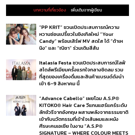
บทความที่เกี่ยวข้อง
เพิ่มเติมจากผู้เขียน
“PP KRIT” ชวนเปิดประสบการณ์ความ
หวานซ่อนเปรี้ยวในซิงเกิลใหม่ “Your
Candy” พร้อมเสิร์ฟ MV สดใส ได้ “ต้าเห
นิง” และ “ณิชา” ร่วมเติมสีสัน
Italasia Festa ชวนเปิดประสบการณ์ไลฟ์
สไตล์พรีเมียมครั้งแรกใจกลางชิดลม รวม
ที่สุดของเครื่องดื่มและสินค้าแบรนด์ดังนำ
เข้า 6-9 สิงหาคม นี้
“Advance Cabello” เผยโฉม A.S.P®
KITOKO® Hair Care วีแกนแฮร์แคร์ระดับ
ลักชัวรีจากอังกฤษ ผสานพลังจากธรรมชาติ
เข้ากับนวัตกรรมที่เข้าใจเส้นผมและหนัง
ศีรษะคนเอเชีย ในงาน “A.S.P®
SIGNATURE – WHERE COLOUR MEETS