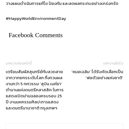
วางแผนดำเนินการแก้ไข ป้องกัน และลดผลกระทบอย่างเคร่งครัด
#HappyWorldEnvironmentDay
Facebook Comments
บทความก่อนหน้านี้
บทความถัดไป
เตรียมสัมผัสสุนทรีย์กับลวดลาย
‘หมอเฉลิม’ ได้รับคัดเลือกเป็น
จากวาทยกรระดับโลก ทิ้งทวนผล
‘พ่อตัวอย่างแห่งชาติ’
งานกว่า 5 ทศวรรษ ‘สุบิน เมห์ธา’
ตำนานแห่งดนตรีคลาสสิค ในการ
แสดงเปิดม่านฉลองครบรอบ 25
ปี งานมหกรรมศิลปะการแสดง
และดนตรีนานาชาติ กรุงเทพฯ