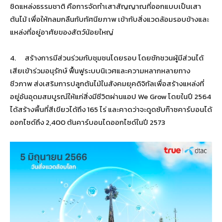
ชิดแหล่งธรรมชาติ คือการจัดทำเสาสัญญาณที่ออกแบบเป็นเสา
ต้นไม้ เพื่อให้กลมกลืนกับทัศนียภาพ เข้ากับสิ่งแวดล้อมรอบข้างและ
แหล่งที่อยู่อาศัยของสัตว์น้อยใหญ่
4. สร้างการมีส่วนร่วมกับชุมชนโดยรอบ โดยชักชวนผู้มีส่วนได้
เสียเข้าร่วมอนุรักษ์ ฟื้นฟูระบบนิเวศและความหลากหลายทาง
ชีวภาพ ส่งเสริมการปลูกต้นไม้ในสังคมยุคดิจิทัลเพื่อสร้างแหล่งที่
อยู่อันอุดมสมบูรณ์ให้แก่สิ่งมีชีวิตผ่านแอป We Grow โดยในปี 2564
ได้สร้างพื้นที่สีเขียวได้ถึง 165 ไร่ และคาดว่าจะดูดซับก๊าซคาร์บอนได้
ออกไซด์ถึง 2,400 ตันคาร์บอนไดออกไซด์ในปี 2573