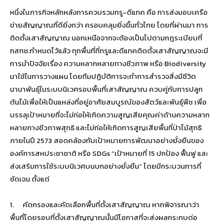
หนึ่งในภารกิจหลักหลังการควบรวมทรู-ดีแทค คือ การส่งมอบเครือ
ข่ายสัญญาณที่ดียิ่งกว่า ครอบคลุมยิ่งขึ้นทั่วไทย โดยที่ผ่านมา การ
ติดตั้งเสาสัญญาณ นอกเหนือจากจะต้องเป็นไปตามกฎระเบียบที่
กสทช.กำหนดไว้แล้ว ทุกพื้นที่ที่ทรูและดีแทคติดตั้งเสาสัญญาณจะมี
การนำปัจจัยเรื่อง ความหลากหลายทางชีวภาพ หรือ Biodiversity
มาใช้ในการวางแผน โดยทีมปฏิบัติการจะทำการสำรวจสิ่งมีชีวิต
นานาพันธุ์ในระบบนิเวศรอบพื้นที่เสาสัญญาณ ควบคู่กับการปลูก
ต้นไม้เพื่อให้เป็นแหล่งที่อยู่อาศัยสมบูรณ์ของสัตว์และพันธุ์พืช เพื่อ
บรรลุเป้าหมายที่จะไม่ก่อให้เกิดความสูญเสียคุณค่าด้านความหลาก
หลายทางชีวภาพสุทธิ และไม่ก่อให้เกิดการสูญเสียพื้นที่ป่าไม้สุทธิ
ภายในปี 2573 สอดคล้องกับเป้าหมายการพัฒนาอย่างยั่งยืนของ
องค์การสหประชาชาติ หรือ SDGs “เป้าหมายที่ 15 ปกป้อง ฟื้นฟู และ
ส่งเสริมการใช้ระบบนิเวศบนบกอย่างยั่งยืน” โดยมีกระบวนการที่
ชัดเจน ตั้งแต่
1. คัดกรองและคัดเลือกพื้นที่ตั้งเสาสัญญาณ หากพิจารณาว่า
พื้นที่โดยรอบที่ตั้งเสาสัญญาณนั้นมีโอกาสที่จะส่งผลกระทบต่อ