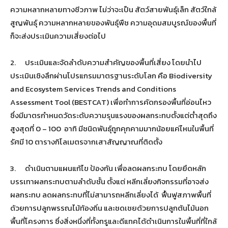
ความหลากหลายทางชีวภาพ ไม่ว่าจะเป็น สัตว์สายพันธุ์เล็ก สัตว์ใกล้
สูญพันธุ์ ความหลากหลายของพันธุ์พืช ความอุดมสมบูรณ์ของพื้นที่
ก็จะส่งประเมินความเสี่ยงต่อไป
2. ประเมินและจัดลำดับความสำคัญของพื้นที่เสี่ยง โดยนำไป
ประเมินเชิงลึกผ่านโปรแกรมมาตรฐานระดับโลก คือ Biodiversity
and Ecosystem Services Trends and Conditions
Assessment Tool (BESTCAT) เพื่อทำการคัดกรองพื้นที่อ่อนไหว
ซึ่งมีมาตรกำหนดวัดระดับความรุนแรงของผลกระทบตั้งแต่ต่ำสุดถึง
สูงสุดที่ 0 – 100 อาทิ มีชนิดพันธุ์ถูกคุกคามมากน้อยแค่ไหนในพื้นที่
รัศมี 10 ตารางกิโลเมตรจากเสาสัญญาณที่ติดตั้ง
3. ดำเนินตามแผนแก้ไข ป้องกัน เพื่อลดผลกระทบ โดยยึดหลัก
บรรเทาผลกระทบตามลำดับชั้น ตั้งแต่ หลีกเลี่ยงกิจกรรมที่อาจส่ง
ผลกระทบ ลดผลกระทบที่ไม่สามารถหลีกเลี่ยงได้ ฟื้นฟูสภาพพื้นที่
ด้วยการปลูกพรรณไม้ท้องถิ่น และชดเชยด้วยการปลูกต้นไม้นอก
พื้นที่โครงการ ซึ่งสิ่งหนึ่งที่ทั้งทรูและดีแทคได้ดำเนินการในพื้นที่ที่ใกล้