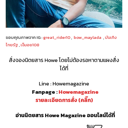
ขอบคุณภาพจาก IG :
great_rider10
,
bow_maylada
,
บันเทิง
ไทยรัฐ
,
เจ๊มอย108
สั่งจองนิตยสาร Howe โดยไม่ต้องรอหาตามแผงสั่ง
ได้ที่
Line : Howemagazine
Fanpage :
Howemagazine
รายละเอียดการสั่ง (คลิ๊ก)
อ่านนิตยสาร Howe Magazine ออนไลน์ได้ที่