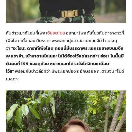
กับข่าวเมาท์แซ่บที่เพจ
เจ๊มอย108
ออกมาโพสต์เกี่ยวกับดาราสาวที่
เพิ่งโสดเนื้อหอม มีบรรดาพระเอกหนุ่มตามขายขนมจีบ โดยระบุ
ว่า
“อะไรนะ ดาราที่เพิ่งโสด ตอนนี้มีบรรดาพระเอกรอขายขนมจีบ
ละหรา จ้า..เข้ามาดามใจเนอะ ไม่ได้จ้องไว้แต่แรกช่ะ? อ่อ! 1 ในนั้นมี
ผัวคนที่ 199 ของกูด้วย หมาหยอกไก่ ระวังไก่จิกนะ เตือน
ไว้!!”
พร้อมกับข่าวลือที่ว่า มีพระเอกช่อง 3 อักษรย่อ ก. ตามจีบ “โบว์
เมลดา”​