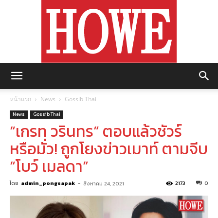
https://howemagazine.com/
หน้าแรก
News
Gossib Thai
News
Gossib Thai
“เกรท วรินทร” ตอบแล้วชัวร์
หรือมั่ว! ถูกโยงข่าวเมาท์ ตามจีบ
“โบว์ เมลดา”
โดย
admin_pongsapak
-
2173
0
สิงหาคม 24, 2021