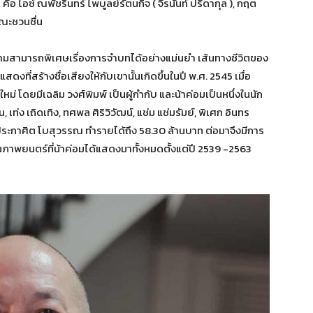
คือ ไอซ์ ณพัชรินทร์ ไพบูลย์รัตนกิจ ( จีรนันท์ ปรีดากุล ), กฤต
คณะชวนชื่น
มีความสามารถพิเศษเรื่องการจำบทได้อย่างแม่นยำ เส้นทางชีวิตของ
ที่สร้างชื่อเสียงให้กับเขานั้นเกิดขึ้นในปี พ.ศ. 2545 เมื่อ
ม่ โดยมีเฉลิม วงศ์พิมพ์ เป็นผู้กำกับ และน้าค่อมเป็นหนึ่งในนัก
เท่ง เถิดเทิง, ทศพล ศิริวิวัฒน์, แช่ม แช่มรัมย์, พิเศก อินทร
 ประกาศิต โบสุวรรณ ทำรายได้ถึง 58.30 ล้านบาท ต่อมาจึงมีการ
พยนตร์ที่น้าค่อมได้แสดงมาทั้งหมดตั้งแต่ปี 2539 -2563