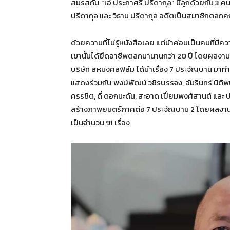
สมรสกับ “เอ๋ ประภาศรี ปรีดากุล” มีลูกด้วยกัน 3 คน 
ปรีดากุล และ วิธาน ปรีดากุล อดีตเป็นสมาชิกตลก
ด้วยความที่ไม่รู้หนังสือเลย แต่น้าค่อมเป็นคนที่
เขานั้นได้ยึดอาชีพตลกมานานกว่า 20 ปี โดยผลงานแสดง
บริษัท สหมงคลฟิล์ม ได้นำเรื่อง 7 ประจัญบาน มาทำให
แสดงร่วมกับ พงษ์พัฒน์ วชิรบรรจง, อัมรินทร์ นิติพน, 
ครรชิต, ดี๋ ดอกมะดัน, สะอาด เปี่ยมพงศ์สานต์ และ
สร้างภาพยนตร์ภาคต่อ 7 ประจัญบาน 2 โดยผลงานภา
เป็นจำนวน 91 เรื่อง