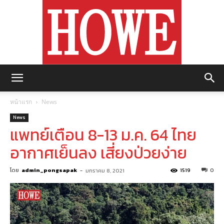
https://howemagazine.com/
หน้าแรก
News
News
แพทย์เตือน 8-13 ม.ค. 64 ไทย
อากาศเย็นลง เสี่ยงป่วยง่าย
โดย
admin_pongsapak
-
1519
0
มกราคม 8, 2021