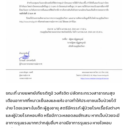
ขณะที่ นายแพทย์เกียรติภูมิ วงศ์รจิต ปลัดกระทรวงสาธารณสุข
เตือนอากาศที่หนาวเย็นลงและแห้ง อาจทำให้ประชาชนเจ็บป่วยได้
ง่าย โดยเฉพาะในเด็ก ผู้สูงอายุ สตรีมีครรภ์ ผู้ป่วยโรคเรื้อรังต่างๆ
และผู้ป่วยโรคหอบหืด หรือมีภาวะหลอดลมอักเสบ หากเจ็บป่วยจะมี
อาการรุนแรงมากกว่ากลุ่มอื่นๆ อาจมีอาการรุนแรง หายใจหอบ