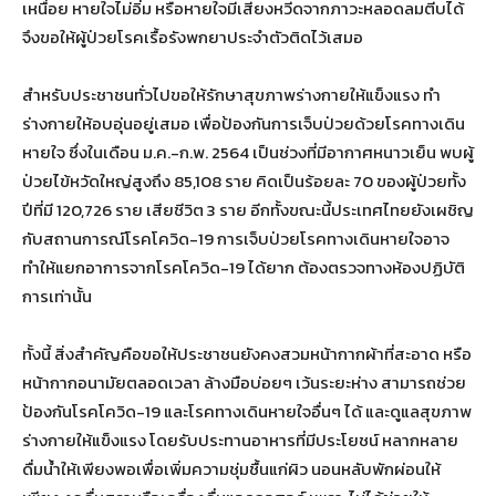
เหนื่อย หายใจไม่อิ่ม หรือหายใจมีเสียงหวีดจากภาวะหลอดลมตีบได้
จึงขอให้ผู้ป่วยโรคเรื้อรังพกยาประจำตัวติดไว้เสมอ
สำหรับประชาชนทั่วไปขอให้รักษาสุขภาพร่างกายให้แข็งแรง ทำ
ร่างกายให้อบอุ่นอยู่เสมอ เพื่อป้องกันการเจ็บป่วยด้วยโรคทางเดิน
หายใจ ซึ่งในเดือน ม.ค.-ก.พ. 2564 เป็นช่วงที่มีอากาศหนาวเย็น พบผู้
ป่วยไข้หวัดใหญ่สูงถึง 85,108 ราย คิดเป็นร้อยละ 70 ของผู้ป่วยทั้ง
ปีที่มี 120,726 ราย เสียชีวิต 3 ราย อีกทั้งขณะนี้ประเทศไทยยังเผชิญ
กับสถานการณ์โรคโควิด-19 การเจ็บป่วยโรคทางเดินหายใจอาจ
ทำให้แยกอาการจากโรคโควิด-19 ได้ยาก ต้องตรวจทางห้องปฏิบัติ
การเท่านั้น
ทั้งนี้ สิ่งสำคัญคือขอให้ประชาชนยังคงสวมหน้ากากผ้าที่สะอาด หรือ
หน้ากากอนามัยตลอดเวลา ล้างมือบ่อยๆ เว้นระยะห่าง สามารถช่วย
ป้องกันโรคโควิด-19 และโรคทางเดินหายใจอื่นๆ ได้ และดูแลสุขภาพ
ร่างกายให้แข็งแรง โดยรับประทานอาหารที่มีประโยชน์ หลากหลาย
ดื่มน้ำให้เพียงพอเพื่อเพิ่มความชุ่มชื้นแก่ผิว นอนหลับพักผ่อนให้