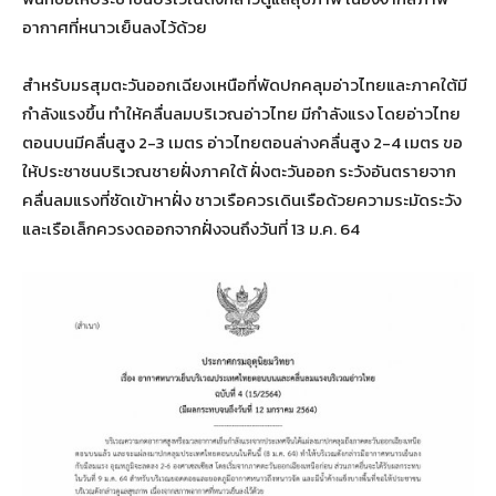
อากาศที่หนาวเย็นลงไว้ด้วย
สำหรับมรสุมตะวันออกเฉียงเหนือที่พัดปกคลุมอ่าวไทยและภาคใต้มี
กำลังแรงขึ้น ทำให้คลื่นลมบริเวณอ่าวไทย มีกำลังแรง โดยอ่าวไทย
ตอนบนมีคลื่นสูง 2-3 เมตร อ่าวไทยตอนล่างคลื่นสูง 2-4 เมตร ขอ
ให้ประชาชนบริเวณชายฝั่งภาคใต้ ฝั่งตะวันออก ระวังอันตรายจาก
คลื่นลมแรงที่ซัดเข้าหาฝั่ง ชาวเรือควรเดินเรือด้วยความระมัดระวัง
และเรือเล็กควรงดออกจากฝั่งจนถึงวันที่ 13 ม.ค. 64