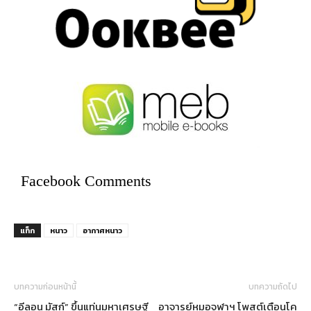
Facebook Comments
แท็ก
หนาว
อากาศหนาว
บทความก่อนหน้านี้
บทความถัดไป
“อีลอน มัสก์” ขึ้นแท่นมหาเศรษฐี
อาจารย์หมอจุฬาฯ โพสต์เตือนโค