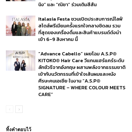
นิง” และ “ณิชา” ร่วมเติมสีสัน
Italasia Festa ชวนเปิดประสบการณ์ไลฟ์
สไตล์พรีเมียมครั้งแรกใจกลางชิดลม รวม
ที่สุดของเครื่องดื่มและสินค้าแบรนด์ดังนำ
เข้า 6-9 สิงหาคม นี้
“Advance Cabello” เผยโฉม A.S.P®
KITOKO® Hair Care วีแกนแฮร์แคร์ระดับ
ลักชัวรีจากอังกฤษ ผสานพลังจากธรรมชาติ
เข้ากับนวัตกรรมที่เข้าใจเส้นผมและหนัง
ศีรษะคนเอเชีย ในงาน “A.S.P®
SIGNATURE – WHERE COLOUR MEETS
CARE”
ทิ้งคำตอบไว้