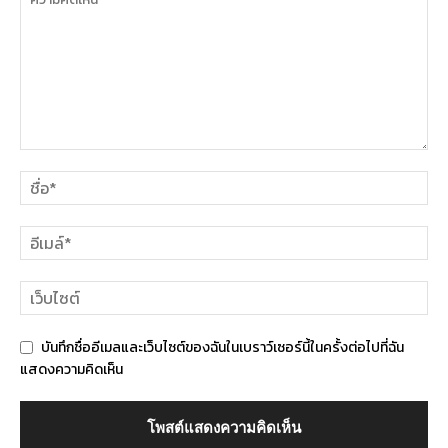
บันทึกชื่ออีเมลและเว็บไซต์ของฉันในเบราว์เซอร์นี้ในครั้งต่อไปที่ฉัน
แสดงความคิดเห็น