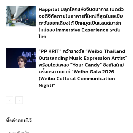
Happitat ปลุกโลกแห่งจินตนาการ เปิดตัว
จอดิจิทัลภายในอาคารที่ใหญ่ที่สุดในเอเชีย
ตะวันออกเฉียงใต้ ปักหมุดเป็นแลนด์มาร์ก
ใหม่ของ Immersive Experience ระดับ
โลก
“PP KRIT” คว้ารางวัล “Weibo Thailand
Outstanding Music Expression Artist”
พร้อมโชว์เพลง “Your Candy” ซิงเกิลใหม่
ครั้งแรก บนเวที “Weibo Gala 2026
(Weibo Cultural Communication
Night)”
ทิ้งคำตอบไว้