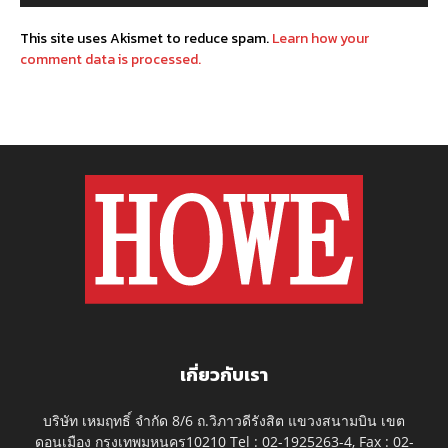
This site uses Akismet to reduce spam.
Learn how your
comment data is processed.
เกี่ยวกับเรา
บริษัท เหมฤทธิ์ จำกัด 8/6 ถ.วิภาวดีรังสิต แขวงสนามบิน เขต
ดอนเมือง กรุงเทพมหนคร10210 Tel : 02-1925263-4, Fax : 02-