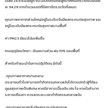
เฉลี่ย 24 ชั่วโมงอยู่ที่ 50 ไมโครกรัมต่อลูกบาศก์เมตร) คิดเป็นร้อย
ละ 94.29 จากจำนวนเขตที่มีสถานีตรวจวัดทั้งหมด
คุณภาพอากาศส่วนใหญ่อยู่ในระดับเริ่มมีผลกระทบต่อสุขภาพ และ
อยู่ในระดับมีผลกระทบต่อสุขภาพบางพื้นที่
ค่า PM2.5 มีแนวโน้มเพิ่มขึ้น
กรมอุตุนิยมวิทยา : มีเมฆบางส่วน ฝน 10% ของพื้นที่
สำหรับคำแนะนำในการปฏิบัติตน มีดังนี้
: คุณภาพอากาศปานกลาง
ประชาชนทั่วไปสามารถทำกิจกรรมกลางแจ้งได้ตามปกติ ผู้ที่ต้อง
ดูแลสุขภาพเป็นพิเศษ หากมีอาการเบื้องต้น เช่น ไอ หายใจลำบาก
ระคายเคืองตา ควรลดระยะเวลาทำกิจกรรมกลางแจ้ง
: คุณภาพอากาศเริ่มมีผลกระทบต่อสุขภาพ