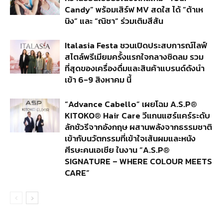
Candy” พร้อมเสิร์ฟ MV สดใส ได้ “ต้าเห
นิง” และ “ณิชา” ร่วมเติมสีสัน
Italasia Festa ชวนเปิดประสบการณ์ไลฟ์
สไตล์พรีเมียมครั้งแรกใจกลางชิดลม รวม
ที่สุดของเครื่องดื่มและสินค้าแบรนด์ดังนำ
เข้า 6-9 สิงหาคม นี้
“Advance Cabello” เผยโฉม A.S.P®
KITOKO® Hair Care วีแกนแฮร์แคร์ระดับ
ลักชัวรีจากอังกฤษ ผสานพลังจากธรรมชาติ
เข้ากับนวัตกรรมที่เข้าใจเส้นผมและหนัง
ศีรษะคนเอเชีย ในงาน “A.S.P®
SIGNATURE – WHERE COLOUR MEETS
CARE”