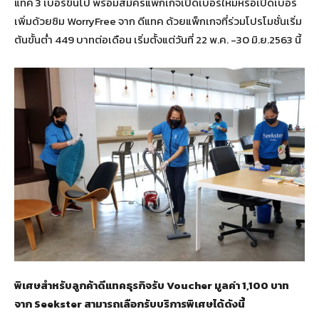
แทค 3 เบอร์ขึ้นไป พร้อมสมัครแพ็กเกจเปิดเบอร์ใหม่หรือเปิดเบอร์
เพิ่มด้วยซิม WorryFree จาก ดีแทค ด้วยแพ็กเกจที่ร่วมโปรโมชั่นเริ่ม
ต้นขั้นต่ำ 449 บาทต่อเดือน เริ่มตั้งแต่วันที่ 22 พ.ค. -30 มิ.ย.2563 นี้
พิเศษสำหรับลูกค้าดีแทคธุรกิจรับ Voucher มูลค่า 1,100 บาท
จาก Seekster สามารถเลือกรับบริการพิเศษได้ดังนี้