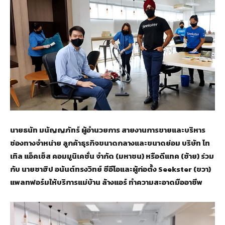
นายธนัท มนัญญภัทร์ ผู้อำนวยการ สายงานการขายและบริหาร
ช่องทางจำหน่าย ลูกค้าธุรกิจขนาดกลางและขนาดย่อม บริษัท โท
เทิล แอ็คเซ็ส คอมมูนิเคชั่น จำกัด (มหาชน) หรือดีแทค (ซ้าย) ร่วม
กับ นายซาฮิป อนันต์ทรงวิทย์ ซีอีโอและผู้ก่อตั้ง Seekster (ขวา)
แพลทฟอร์มให้บริการแม่บ้าน ล้างแอร์ ทำความสะอาดมืออาชีพ