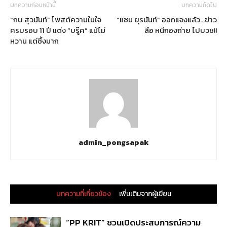
บทความก่อนหน้านี้
บทความถัดไป
“กบ สุวนันท์” โพสต์ความในใจ
“แซม ยุรนันท์” ออกแจงแล้ว…ข่าว
ครบรอบ 11 ปี แต่ง “บรู๊ค” แม้ไม่
ลือ หนีกองถ่าย ไปบวช!!
หวาน แต่ซึ้งมาก
admin_pongsapak
บทความที่เกี่ยวข้อง
เพิ่มเติมจากผู้เขียน
“PP KRIT” ชวนเปิดประสบการณ์ความ