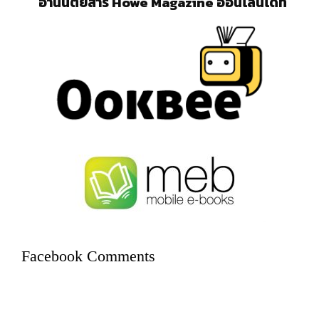
อ่านนิตยสาร Howe Magazine ออนไลน์ได้ที่
Facebook Comments