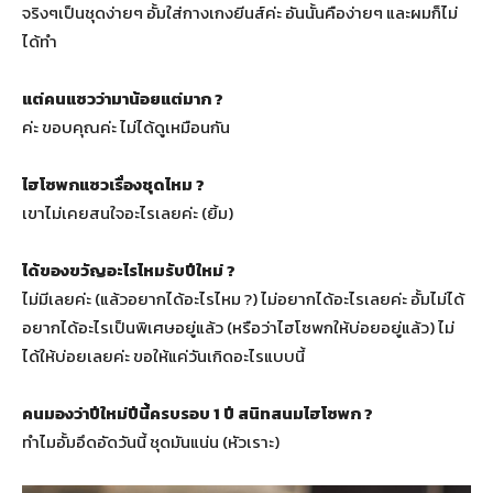
จริงๆเป็นชุดง่ายๆ อั้มใส่กางเกงยีนส์ค่ะ อันนั้นคือง่ายๆ และผมก็ไม่
ได้ทำ
แต่คนแซวว่ามาน้อยแต่มาก ?
ค่ะ ขอบคุณค่ะ ไม่ได้ดูเหมือนกัน
ไฮโซพกแซวเรื่องชุดไหม ?
เขาไม่เคยสนใจอะไรเลยค่ะ (ยิ้ม)
ได้ของขวัญอะไรไหมรับปีใหม่ ?
ไม่มีเลยค่ะ (แล้วอยากได้อะไรไหม ?) ไม่อยากได้อะไรเลยค่ะ อั้มไม่ได้
อยากได้อะไรเป็นพิเศษอยู่แล้ว (หรือว่าไฮโซพกให้บ่อยอยู่แล้ว) ไม่
ได้ให้บ่อยเลยค่ะ ขอให้แค่วันเกิดอะไรแบบนี้
คนมองว่าปีใหม่ปีนี้ครบรอบ 1 ปี สนิทสนมไฮโซพก ?
ทำไมอั้มอึดอัดวันนี้ ชุดมันแน่น (หัวเราะ)