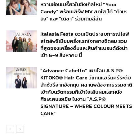
หวานซ่อนเปรี้ยวในซิงเกิลใหม่ “Your
Candy” พร้อมเสิร์ฟ MV สดใส ได้ “ต้าเห
นิง” และ “ณิชา” ร่วมเติมสีสัน
Italasia Festa ชวนเปิดประสบการณ์ไลฟ์
สไตล์พรีเมียมครั้งแรกใจกลางชิดลม รวม
ที่สุดของเครื่องดื่มและสินค้าแบรนด์ดังนำ
เข้า 6-9 สิงหาคม นี้
“Advance Cabello” เผยโฉม A.S.P®
KITOKO® Hair Care วีแกนแฮร์แคร์ระดับ
ลักชัวรีจากอังกฤษ ผสานพลังจากธรรมชาติ
เข้ากับนวัตกรรมที่เข้าใจเส้นผมและหนัง
ศีรษะคนเอเชีย ในงาน “A.S.P®
SIGNATURE – WHERE COLOUR MEETS
CARE”