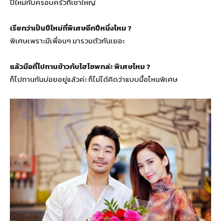
ปีใหม่กับครอบครัวที่เชาใหญ่
เรียกว่าเป็นปีใหม่ที่พิเศษอีกปีหนึ่งไหม ?
พิเศษเพราะมีเพื่อนๆ มารวมตัวกันเยอะ
แล้วมือที่ไปทานข้าวกับไฮโซพกล่ะ พิเศษไหม ?
ก็ไปทานกันบ่อยอยู่แล้วค่ะ ก็ไม่ได้คิดว่าแบบมื้อไหนพิเศษ