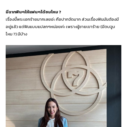
มีฉากฟินๆให้แฟนๆได้ชมไหม ?
เรื่องนี้พระเอกร้ายมากเลยอ่ะ คือปากจัดมาก ส่วนเรื่องฟินมันต้องมี
อยู่แล้ว แต่ฟินแบบแปลกๆหน่อยค่ะ เพราะผู้ชายเขาร้าย (มีตบจูบ
ไหม ?) มีบ้าง