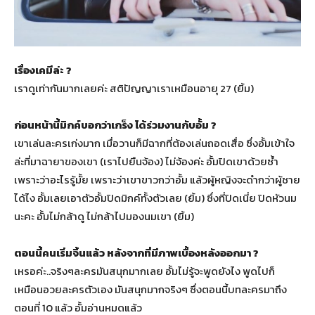
เรื่องเคมีล่ะ ?
เราดูเท่ากันมากเลยค่ะ สติปัญญาเราเหมือนอายุ 27 (ยิ้ม)
ก่อนหน้านี้มิกค์บอกว่าเกร็ง ได้ร่วมงานกับอั้ม ?
เขาเล่นละครเก่งมาก เมื่อวานก็มีฉากที่ต้องเล่นถอดเสื่อ ซึ่งอั้มเข้าใจ
ล่ะที่มาฉายาของเขา (เราไปยืนจ้อง) ไม่จ้องค่ะ อั้มปิดเขาด้วยซ้ำ
เพราะว่าอะไรรู้มั้ย เพราะว่าเขาขาวกว่าอั้ม แล้วผู้หญิงจะดำกว่าผู้ชาย
ได้ไง อั้มเลยเอาตัวอั้มปิดมิกค์ทั้งตัวเลย (ยิ้ม) ซึ่งที่ปิดเนี่ย ปิดหัวนม
นะคะ อั้มไม่กล้าดู ไม่กล้าไปมองนมเขา (ยิ้ม)
ตอนนี้คนเริ่มจิ้นแล้ว หลังจากที่มีภาพเบื้องหลังออกมา ?
เหรอค่ะ..จริงๆละครมันสนุกมากเลย อั้มไม่รู้จะพูดยังไง พูดไปก็
เหมือนอวยละครตัวเอง มันสนุกมากจริงๆ ซึ่งตอนนี้บทละครมาถึง
ตอนที่ 10 แล้ว อั้มอ่านหมดแล้ว