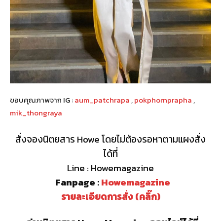
ขอบคุณภาพจาก IG :
aum_patchrapa
,
pokphornprapha
,
mik_thongraya
สั่งจองนิตยสาร Howe โดยไม่ต้องรอหาตามแผงสั่ง
ได้ที่
Line : Howemagazine
Fanpage :
Howemagazine
รายละเอียดการสั่ง (คลิ๊ก)