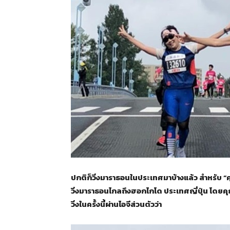
ปกติก็วิ่งมาราธอนในประเทศมาบ้างแล้ว สำหรับ “คุณท
วิ่งมาราธอนไกลถึงฮอกไกโด ประเทศญี่ปุ่น โดยค
วิ่งในครั้งนี้ผ่านไอจีส่วนตัวว่า