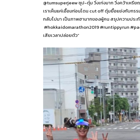
@tumsuperjeew ซุป-ตุ๋ม วิ่งเก่งมาก วิ่งคว้าเหรียญมา
เราเห็นแค่เอื้อมก่อนโดน cut off ตุ๋มยื้อแย่งกับ
กลับไปมา เป็นภาพฮามากของผู้คน สรุปความประทับใจข
#hokkaidomarathon2019 #runtippyrun #pace7.5
เสียเวลาปล่อยตัว”