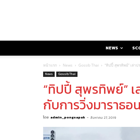
NEWS
SC
หน้าแรก
News
Gossib Thai
“ทิปปี้ สุพรทิพย์” เล
News
Gossib Thai
“ทิปปี้ สุพรทิพย์”
กับการวิ่งมาราธอน
โดย
admin_pongsapak
-
สิงหาคม 27, 2019