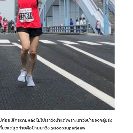
ค่อยมีใครตามหลัง ไม่ใช่เราวิ่งนำแต่เพราะเราวิ่งนำของกลุ่มรั้ง
ปเที่ยวแต่สุดท้ายคือป้ายยาวิ่ง @soopsuperjeew