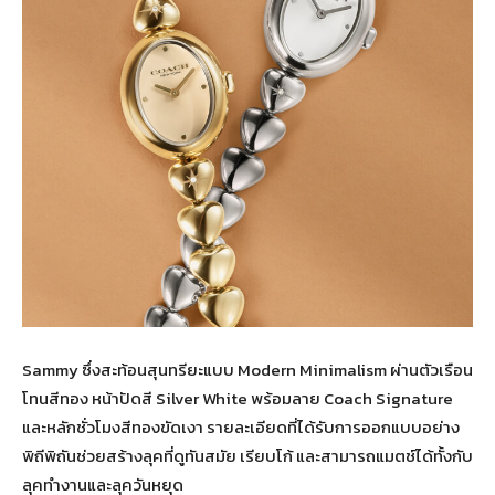
Sammy ซึ่งสะท้อนสุนทรียะแบบ Modern Minimalism ผ่านตัวเรือน
โทนสีทอง หน้าปัดสี Silver White พร้อมลาย Coach Signature
และหลักชั่วโมงสีทองขัดเงา รายละเอียดที่ได้รับการออกแบบอย่าง
พิถีพิถันช่วยสร้างลุคที่ดูทันสมัย เรียบโก้ และสามารถแมตช์ได้ทั้งกับ
ลุคทำงานและลุควันหยุด