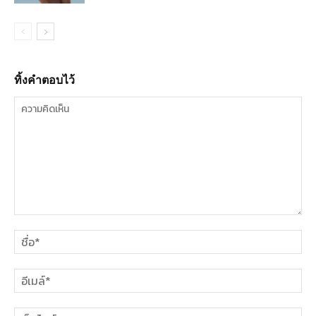
ทิ้งคำตอบไว้