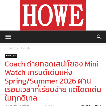
https://howemagazine.com/
หน้าแรก
Lifestyle
Lifestyle
Coach ถ่ายทอดเสน่ห์ของ Mini
Watch เทรนด์เด่นแห่ง
Spring/Summer 2026 ผ่าน
เรือนเวลาที่เรียบง่าย แต่โดดเด่น
ในทุกดีเทล