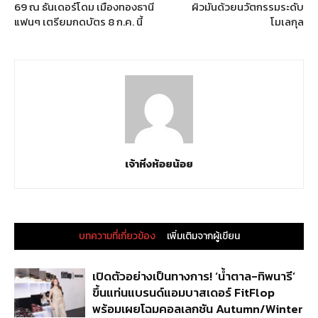
69 ณ ธันเดอร์โดม เมืองทองธานี
ผิวมันด้วยนวัตกรรมระดับ
แฟนๆ เตรียมกดบัตร 8 ก.ค. นี้
โมเลกุล
เจ้าหิ่งห้อยน้อย
บทความที่เกี่ยวข้อง
เพิ่มเติมจากผู้เขียน
เปิดตัวอย่างเป็นทางการ! ‘น้ำตาล-ทิพนารี’
ขึ้นแท่นแบรนด์แอมบาสเดอร์ FitFlop
พร้อมเผยโฉมคอลเลกชัน Autumn/Winter