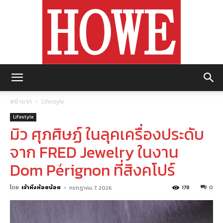
https://howemagazine.com/
หน้าแรก
Lifestyle
Lifestyle
มิว ศุภศิษฏ์ ในลุคเครื่องประดับ
จาก FRED Jewelry ในงาน
Dom Pérignon ที่สิงคโปร์
โดย
เจ้าหิ่งห้อยน้อย
-
178
0
กรกฎาคม 7, 2026