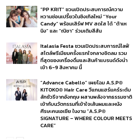
“PP KRIT” ชวนเปิดประสบการณ์ความ
หวานซ่อนเปรี้ยวในซิงเกิลใหม่ “Your
Candy” พร้อมเสิร์ฟ MV สดใส ได้ “ต้าเห
นิง” และ “ณิชา” ร่วมเติมสีสัน
Italasia Festa ชวนเปิดประสบการณ์ไลฟ์
สไตล์พรีเมียมครั้งแรกใจกลางชิดลม รวม
ที่สุดของเครื่องดื่มและสินค้าแบรนด์ดังนำ
เข้า 6-9 สิงหาคม นี้
“Advance Cabello” เผยโฉม A.S.P®
KITOKO® Hair Care วีแกนแฮร์แคร์ระดับ
ลักชัวรีจากอังกฤษ ผสานพลังจากธรรมชาติ
เข้ากับนวัตกรรมที่เข้าใจเส้นผมและหนัง
ศีรษะคนเอเชีย ในงาน “A.S.P®
SIGNATURE – WHERE COLOUR MEETS
CARE”