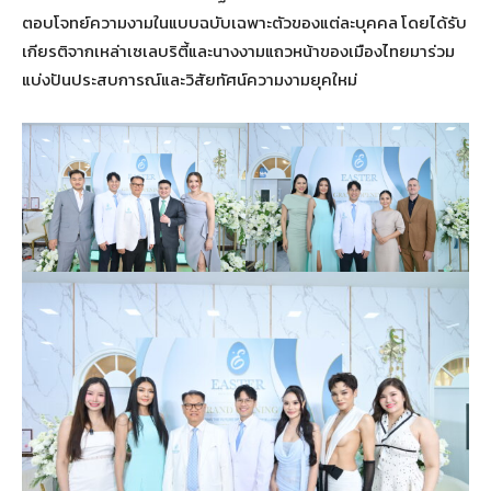
ตอบโจทย์ความงามในแบบฉบับเฉพาะตัวของแต่ละบุคคล โดยได้รับ
เกียรติจากเหล่าเซเลบริตี้และนางงามแถวหน้าของเมืองไทยมาร่วม
แบ่งปันประสบการณ์และวิสัยทัศน์ความงามยุคใหม่