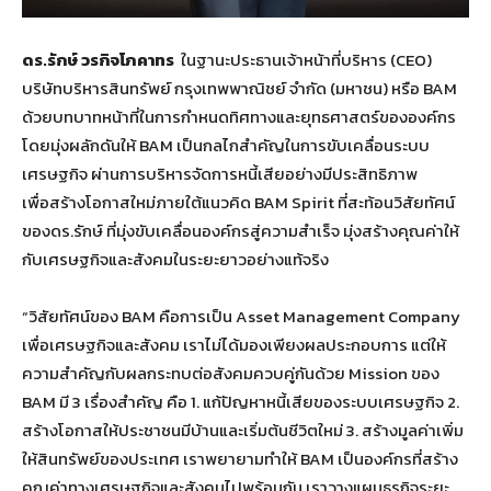
ดร.รักษ์ วรกิจโภคาทร
ในฐานะประธานเจ้าหน้าที่บริหาร (CEO)
บริษัทบริหารสินทรัพย์ กรุงเทพพาณิชย์ จำกัด (มหาชน) หรือ BAM
ด้วยบทบาทหน้าที่ในการกำหนดทิศทางและยุทธศาสตร์ขององค์กร
โดยมุ่งผลักดันให้ BAM เป็นกลไกสำคัญในการขับเคลื่อนระบบ
เศรษฐกิจ ผ่านการบริหารจัดการหนี้เสียอย่างมีประสิทธิภาพ
เพื่อสร้างโอกาสใหม่ภายใต้แนวคิด BAM Spirit ที่สะท้อนวิสัยทัศน์
ของดร.รักษ์ ที่มุ่งขับเคลื่อนองค์กรสู่ความสำเร็จ มุ่งสร้างคุณค่าให้
กับเศรษฐกิจและสังคมในระยะยาวอย่างแท้จริง
“วิสัยทัศน์ของ BAM คือการเป็น Asset Management Company
เพื่อเศรษฐกิจและสังคม เราไม่ได้มองเพียงผลประกอบการ แต่ให้
ความสำคัญกับผลกระทบต่อสังคมควบคู่กันด้วย Mission ของ
BAM มี 3 เรื่องสำคัญ คือ 1. แก้ปัญหาหนี้เสียของระบบเศรษฐกิจ 2.
สร้างโอกาสให้ประชาชนมีบ้านและเริ่มต้นชีวิตใหม่ 3. สร้างมูลค่าเพิ่ม
ให้สินทรัพย์ของประเทศ เราพยายามทำให้ BAM เป็นองค์กรที่สร้าง
คุณค่าทางเศรษฐกิจและสังคมไปพร้อมกัน เราวางแผนธุรกิจระยะ