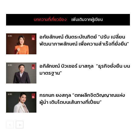
บทความที่เกี่ยวข้อง
เพิ่มเติมจากผู้เขียน
อภัยลักษณ์ ตันตระบัณฑิตย์ “ปรับ เปลี่ยน
พัฒนาภาพลักษณ์ เพื่อความสำเร็จที่ยั่งยืน”
อภิลักขณ์ บิวเซอร์ มาสกุล “ธุรกิจยั่งยืน บน
มาตรฐาน”
กรกนก ยงสกุล “ตกผลึกจิตวิญญาณแห่ง
ผู้นำ เติบโตบนเส้นทางที่เปี่ยม”