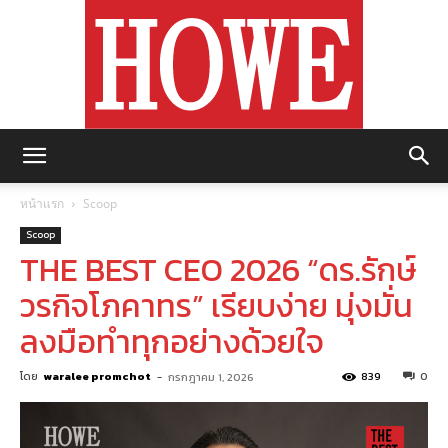
https://howemagazine.com/
หน้าแรก
Scoop
Scoop
THE BEST CEO 2026 “ดร.รักษ์
วรกิจโภคาทร” เรียบง่าย มุ่งมั่น
ลงมือทำทุกอย่างด้วยใจ
โดย
waralee promchot
-
839
0
กรกฎาคม 1, 2026