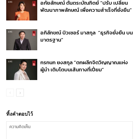
อภัยลักษณ์ ตันตระบัณฑิตย์ “ปรับ เปลี่ยน
พัฒนาภาพลักษณ์ เพื่อความสำเร็จที่ยั่งยืน”
อภิลักขณ์ บิวเซอร์ มาสกุล “ธุรกิจยั่งยืน บน
มาตรฐาน”
กรกนก ยงสกุล “ตกผลึกจิตวิญญาณแห่ง
ผู้นำ เติบโตบนเส้นทางที่เปี่ยม”
ทิ้งคำตอบไว้