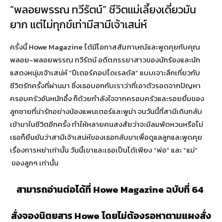
“พลอยพรรณ ทวีรัตน์” ชีวิตแม่เลี้ยงเดี่ยวมัน
ยาก แต่ไม่ทุกข์เท่ามีสามีเจ้าเสน่ห์
ครั้งนี้ Howe Magazine ได้มีโอกาสสัมภาษณ์และพูดคุยกับคุณ
พลอย-พลอยพรรณ ทวีรัตน์ อดีตภรรยาสาวของนักร้องและนัก
แสดงหนุ่มเจ้าเสน่ห์ “ปีเตอร์คอปไดเรลดัล” แบบเจาะลึกเกี่ยวกับ
ชีวิตรักครั้งที่ผ่านมา ซึ่งเธอบอกกับเราว่าที่เอาตัวรอดจากปัญหา
ครอบครัวอันหนักอึ้ง ก็ด้วยกำลังใจจากครอบครัวและรอยยิ้มของ
ลูกชายที่น่ารักอย่างน้องแพนเตอร์และพูม่า จนวันนี้ที่สามีเดินกลับ
เข้ามาในชีวิตอีกครั้ง ทำให้หลายคนสงสัยว่าจะมีลมพัดหวนหรือไม่
เธอก็ยืนยันว่าสามีเจ้าเสน่ห์ของเธอกลับมาเพื่อดูแลลูกและพูดคุย
เรื่องการหย่าเท่านั้น วันนี้เขาและเธอเป็นได้เพียง “พ่อ” และ ”แม่”
ของลูกๆ เท่านั้น
สามารถอ่านต่อได้ที่ Howe Magazine ฉบับที่ 64
สั่งจองนิตยสาร Howe โดยไม่ต้องรอหาตามแผงสั่ง