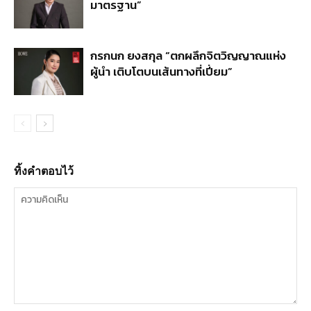
มาตรฐาน”
กรกนก ยงสกุล “ตกผลึกจิตวิญญาณแห่ง
ผู้นำ เติบโตบนเส้นทางที่เปี่ยม”
ทิ้งคำตอบไว้