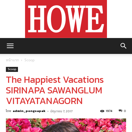
https://howemagazine.com/
หน้าแรก
Scoop
Scoop
The Happiest Vacations
SIRINAPA SAWANGLUM
VITAYATANAGORN
โดย
admin_pongsapak
-
1974
0
มิถุนายน 7, 2017