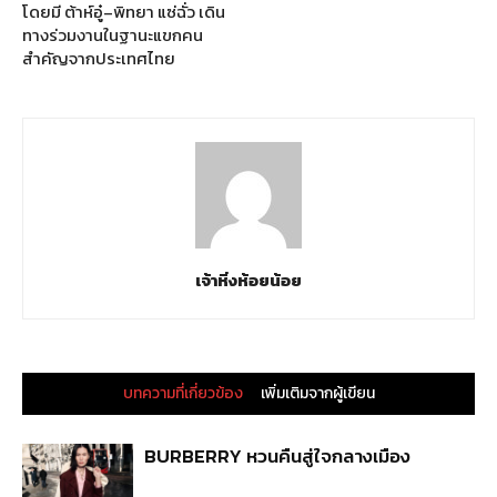
โดยมี ต้าห์อู๋–พิทยา แซ่ฉั่ว เดิน
ทางร่วมงานในฐานะแขกคน
สำคัญจากประเทศไทย
เจ้าหิ่งห้อยน้อย
บทความที่เกี่ยวข้อง
เพิ่มเติมจากผู้เขียน
BURBERRY หวนคืนสู่ใจกลางเมือง