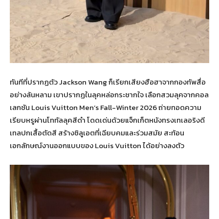
ทันทีที่ปรากฏตัว Jackson Wang ก็เรียกเสียงฮือฮาจากกองทัพสื่อ
อย่างล้นหลาม เขาปรากฏในลุคหล่อกระชากใจ เลือกสวมลุคจากคอล
เลกชัน Louis Vuitton Men’s Fall-Winter 2026 ถ่ายทอดความ
เรียบหรูผ่านโททัลลุคสีดำ โดดเด่นด้วยแจ็กเก็ตหนังทรงเทเลอริงดี
เทลปกเสื้อตัดสี สร้างซิลูเอตที่เฉียบคมและร่วมสมัย สะท้อน
เอกลักษณ์งานออกแบบของ Louis Vuitton ได้อย่างลงตัว