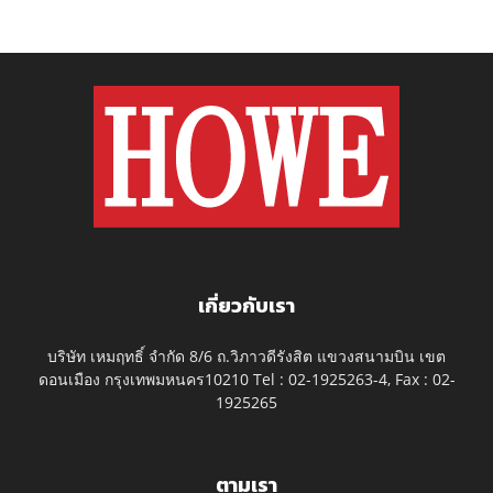
เกี่ยวกับเรา
บริษัท เหมฤทธิ์ จำกัด 8/6 ถ.วิภาวดีรังสิต แขวงสนามบิน เขต
ดอนเมือง กรุงเทพมหนคร10210 Tel : 02-1925263-4, Fax : 02-
1925265
ตามเรา