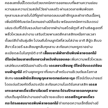
คอลเลกชั่นนี้โดดเด่นด้วยเทคนิคการออกแบบที่ผสานความอ่อน
หวานและความร่วมสมัยไว้อย่างลงตัว ผ่านลวดลายพิมพ์ดอก
กุหลาบและลายใบไม้ที่ถูกถ่ายทอดลงบนผ้าซีทรูและผ้าซาตินเนื้อหรู
เพิ่มมิติให้กับแต่ละไอเทมอย่างมีชั้นเชิง พร้อมเทคนิคการจับเดรป
เล่นระดับที่ได้รับแรงบันดาลใจจากผ้าม่านสไตล์ตุรกี สร้างซิลลูเอตที่
พลิ้วไหวและสง่างาม เสริมด้วยพาเลตสีคลาสสิกเหนือกาลเวลา
ตั้งแต่สีดำอันลุ่มลึก ไปจนถึงโทนนูทรัลที่สวมใส่ง่าย อาทิ สีนู้ด สีเบจ
สีขาวไอวอรี และสีชมพูกลีบกุหลาบ สะท้อนความหรูหราอย่าง
ละเมียดละไมในทุกมิติ อาทิ
เสื้อเบลาส์ผ้าซาตินพิมพ์ลายดอกไม้
ดีไซน์พร้อมสายเชือกยาวสำหรับพันรอบคอ
เพิ่มความพลิ้วไหวและ
เสน่ห์แบบเฟมินีนอย่างมีระดับ
เดรสยาวสีชมพู ดีไซน์จับเดรปซ้อน
บนผ้าลูกไม้
สร้างลุคหรูหราที่เหมาะสำหรับงานอีเวนต์และโอกาส
พิเศษ
เดรสผ้านิตสีชมพูกุหลาบตกแต่งกระดุม
ดีไซน์เรียบง่ายแต่
โดดเด่นด้วยคัตติ้งประณีต สะท้อนความโมเดิร์นคลาสสิก
เดรส
เกาะอกสายเดี่ยวสีขาวไอวอรี
ชายกระโปรงปักลายดอกกุหลาบ
เติมเต็มลุคให้สง่างามอย่างมีรายละเอียด
เดรสซีทรูสายเดี่ยว
กระโปรงอสมมาตรพิมพ์ลายดอกไม้
ถ่ายทอดความเซ็กซี่อย่างมี