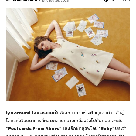
โดย
เจ้าหิ่งห้อยน้อย
-
385
0
มิถุนายน 26, 2026
lyn around
(
ลิน อราวนด์
)
เชิญชวนสาวช่างฝันทุกคนก้าวเข้าสู่
โลกแห่งจินตนาการที่ผสมผสานความเหนือจริงไปกับคอลเลกชั่น
“
Postcards From Above”
และเอ็กซ์คลูซีพไลน์
“
Ruby”
ประจำ