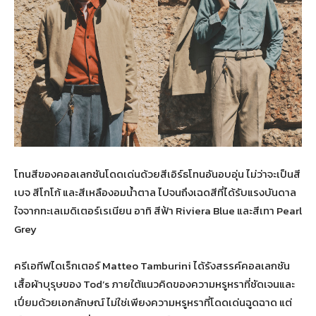
โทนสีของคอลเลกชันโดดเด่นด้วยสีเอิร์ธโทนอันอบอุ่น ไม่ว่าจะเป็นสี
เบจ สีโกโก้ และสีเหลืองอมน้ำตาล ไปจนถึงเฉดสีที่ได้รับแรงบันดาล
ใจจากทะเลเมดิเตอร์เรเนียน อาทิ สีฟ้า Riviera Blue และสีเทา Pearl
Grey
ครีเอทีฟไดเร็กเตอร์ Matteo Tamburini ได้รังสรรค์คอลเลกชัน
เสื้อผ้าบุรุษของ Tod’s ภายใต้แนวคิดของความหรูหราที่ชัดเจนและ
เปี่ยมด้วยเอกลักษณ์ ไม่ใช่เพียงความหรูหราที่โดดเด่นฉูดฉาด แต่