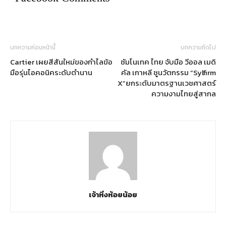
บทความก่อนหน้านี้
บทความถัดไป
Cartier เผยสีสันใหม่ของกำไลข้อ
ซัมโนเทค ไทย จับมือ วีออล เมดิ
มือรุ่นไอคอนิคระดับตำนาน
คัล เกาหลี ชูนวัตกรรม “Sylfirm
X”ยกระดับมาตรฐานเวชศาสตร์
ความงามไทยสู่สากล
เจ้าหิ่งห้อยน้อย