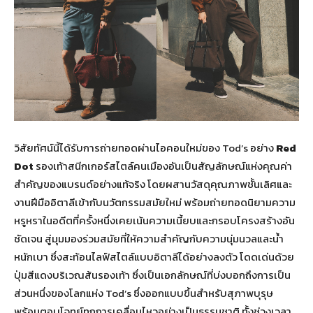
วิสัยทัศน์นี้ได้รับการถ่ายทอดผ่านไอคอนใหม่ของ Tod’s อย่าง
Red
Dot
รองเท้าสนีกเกอร์สไตล์คนเมืองอันเป็นสัญลักษณ์แห่งคุณค่า
สำคัญของแบรนด์อย่างแท้จริง โดยผสานวัสดุคุณภาพชั้นเลิศและ
งานฝีมืออิตาลีเข้ากับนวัตกรรมสมัยใหม่ พร้อมถ่ายทอดนิยามความ
หรูหราในอดีตที่ครั้งหนึ่งเคยเน้นความเนี้ยบและกรอบโครงสร้างอัน
ชัดเจน สู่มุมมองร่วมสมัยที่ให้ความสำคัญกับความนุ่มนวลและน้ำ
หนักเบา ซึ่งสะท้อนไลฟ์สไตล์แบบอิตาลีได้อย่างลงตัว โดดเด่นด้วย
ปุ่มสีแดงบริเวณส้นรองเท้า ซึ่งเป็นเอกลักษณ์ที่บ่งบอกถึงการเป็น
ส่วนหนึ่งของโลกแห่ง Tod’s ซึ่งออกแบบขึ้นสำหรับสุภาพบุรุษ
พร้อมตอบโจทย์ทุกการเคลื่อนไหวอย่างเป็นธรรมชาติ ทั้งช่วงเวลา