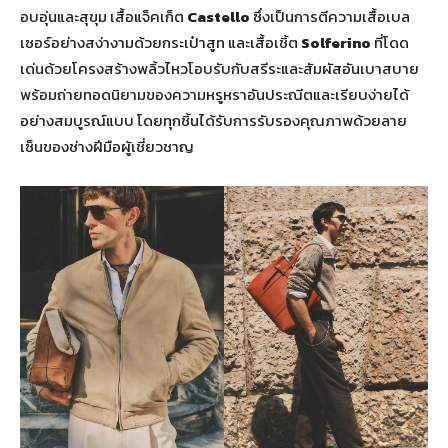
อบอุ่นและสุขุม เสื้อแจ็คเก็ต
Castello
ซึ่งเป็นการตีความเสื้อเบล
เซอร์อย่างสง่างามด้วยกระเป๋าสูท และเสื้อเชิ้ต
Solferino
ที่โดด
เด่นด้วยโครงสร้างพลิ้วไหวโอบรับกับสรีระและสัมผัสอันเบาสบาย
พร้อมถ่ายทอดนิยามของความหรูหราอันประณีตและเรียบง่ายได้
อย่างสมบูรณ์แบบ โดยทุกชิ้นได้รับการรับรองคุณภาพด้วยลาย
เซ็นของช่างฝีมือผู้เชี่ยวชาญ