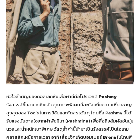
หัวใจสำคัญของคอลเลกชันเสื้อผ้านี้คือโปรเจกต์
Pashmy
รังสรรค์ขึ้นจากหนังกลับคุณภาพพิเศษที่สะท้อนถึงความเชี่ยวชาญ
สูงสุดของ Tod’s ในการวิจัยและคัดสรรวัสดุ โดยชื่อ Pashmy นี้ได้
รับแรงบันดาลใจจากผ้าพัชมีนา (Pashmina) เพื่อสื่อถึงสัมผัสอันนุ่ม
นวลและน้ำหนักเบาพิเศษ วัสดุล้ำค่านี้นำมาเป็นรังสรรค์เป็นไอเทม
คลาสสิกเหนือกาลเวลา อาทิ เสื้อแจ็คเก็ตบอมเบอร์
Brera
ในโทนสี