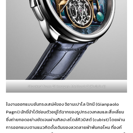
Stacked from 21 images. Method=B (R=8,S=4)
ในงานออกแบบอันทรงเสน่ห์ของ จิอานเปาโล ปักนี (Gianpaolo
Pagni) นักขี่ม้าได้ซ่อนตัวอยู่ใต้ฉากของรูปทรงวงกลมและสี่เหลี่ยม
ซึ่งถ่ายทอดอย่างชัดเจนผ่านศิลปะสไตล์คิวบิสต์ (cubist) โดยผ่าน
การออกแบบตามแนวคิดดั้งเดิมของลวดลายผ้าพันคอไหม ที่องค์