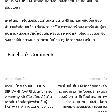
เอช1924 (H1924) เพื่อมอบเสียงอันก้องกังวานและชัดเจนให้กับ
เรือนเวลา
เผยโฉมภายในตัวเรือนไวท์โกลด์ ขนาด 43 มม. และผลิตขึ้นเพียง
จำนวนจำกัดหกเรือน ที่นาฬิกา อาร์โซ คาวาเลียร์ ออง ฟอร์ม จับคู่มา
กับสายหนังจระเข้สีน้ำเงินเข้ม หรือเบลอ อะบิสส์ (bleu abysse) ซึ่ง
รังสรรค์ขึ้นอย่างประณีตภายในห้องปฏิบัติการของ แอร์เมส
Facebook Comments
บทความก่อนหน้านี้
บทความถัดไป
การบินไทย ร่วมกับแบรนด์
ฮอร์โมนไม่ใช่แค่เรื่องวัยทองหรือ
SIRIVANNAVARI เปิดตัวกระเป๋า
ความงาม แต่คือ ‘วงออร์เคสตรา
Amenity Kit ดีไซน์ใหม่ ลิมิเต็ด
ของร่างกาย’ ที่เชื่อมโยงสุขภาพ
เอดิชั่น เอ็กซ์คลูซีฟสำหรับผู้
ทั้งระบบเปิดมุมมองใหม่จาก
โดยสารระดับ Royal Silk Class
BESINS HORMONE FORUM