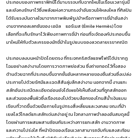
ประกอบของภาพกราฟิกนี้ได้มาบรรจบกับฉากใหม่ในเรือนเวลารุ่นนี้
และยังคงรักษาไว้ซึ่งพลังแห่งความทรงจำอันชวนให้หลงใหล ที่ศิลปิน
ได้รับแรงบันดาลใจมาจากภาพพิมพ์รูปม้าหรือภาพการขี่ม้าอันสง่า
งามจากคอลเลกชันของ เอมิล แอร์เมส (Émile Hermès) โดย
เลือกที่จะเก็บรักษาไว้เพียงภาพการขี่ม้า ก่อนที่จะจัดองค์ประกอบขึ้น
มาใหม่ให้กับตัวละครของนักขี่ม้าในรูปแบบของลวดลายเรขาคณิต
ประกอบลงบนหน้าปัดโดยตรง ที่กระจกคริสตัลแซฟไฟร์ได้ปรากฏ
โฉมอย่างสง่างามโดยการวาดภาพย่อส่วน ซึ่งถ่ายทอดไว้ทั้งสอง
ด้านด้วยฉากที่ประกอบขึ้นจากชั้นอันหลากหลายของชิ้นส่วนซึ่งเปล่ง
ประกายไปด้วยรัศมีและเฉดสีสันลุ่มลึกสง่างาม นอกจากนี้ งานแกะ
สลักอันประณีตละเอียดอ่อนยังได้เผยให้เห็นถึงส่วนที่ถูกสลักออก
และส่วนของพื้นผิวซึ่งเรืองรองไปด้วยบล็อกของโทนสีน้ำเงินแบน
เรียบที่วาดขึ้นด้วยมือภายในรูปทรงสี่เหลี่ยมและวงกลม ขณะที่ม้า
เยลโลว์โกลด์แกะสลักเด่นสง่าอยู่ ณ ใจกลางภาพจำลองอันสมดุลนี้
โดยผ่านการผสมผสานซ้อนกันระหว่างการแกะสลัก งานวาดภาพ
และความโปร่งใส ที่หน้าปัดของเรือนเวลาสามารถจับกับแสงสะท้อน