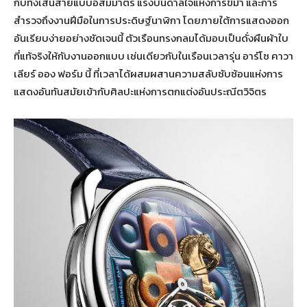
กับทั้งเส้นสายแบบอสมมาตร แรงบันดาลใจแห่งการขี่ม้า และการ
สำรวจถึงงานฝีมือในการประดิษฐ์นาฬิกา โดยภายใต้การแสดงออก
อันเรียบง่ายอย่างชัดเจนนี้ ตัวเรือนทรงกลมได้มอบเป็นดั่งผืนผ้าใบ
ที่แท้จริงให้กับงานออกแบบ เช่นเดียวกับในเรือนเวลารุ่น อาร์โซ คาวา
เลียร์ ออง ฟอร์ม นี้ ที่เวลาได้ผสมผสานความสลับซับซ้อนแห่งการ
แสดงอันทันสมัยเข้ากับศิลปะแห่งการตกแต่งอันประณีตวิจิตร