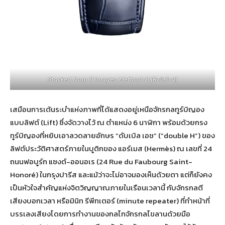
Stacked from 11 images. Method=B (R=8,S=4)
เสมือนการเต้นระบำแห่งภาพที่ได้แสดงอยู่เหนือจักรกลทูร์บิญอง
แบบลิฟต์ (Lift) ซึ่งจัดวางไว้ ณ ตำแหน่ง 6 นาฬิกา พร้อมด้วยกรง
ทูร์บิญองที่หยิบเอาลวดลายอักษร “ดับเบิล เอช” (“double H”) ของ
ลิฟต์ประวัติศาสตร์ภายในบูติกของ แอร์เมส (Hermès) ณ เลขที่ 24
ถนนฟอบูร์ก แซงต์-ออนอเร (24 Rue du Faubourg Saint-
Honoré) ในกรุงปารีส และแม้ว่าจะไม่อาจมองเห็นด้วยตา แต่ก็ยังคง
เป็นหัวใจสำคัญแห่งจิตวิญญาณภายในเรือนเวลานี้ กับจักรกลตี
เสียงบอกเวลา หรือมินิท รีพีทเตอร์ (minute repeater) ที่ทำหน้าที่
บรรเลงเสียงโดยการทำงานของกลไกจักรกลไขลานด้วยมือ