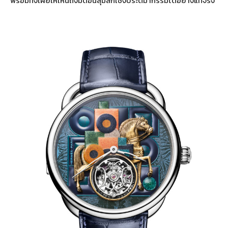
พร้อมทั้งเผยให้เห็นถึงมิติอันลุ่มลึกเชิงประติมากรรมได้อย่างแท้จริง