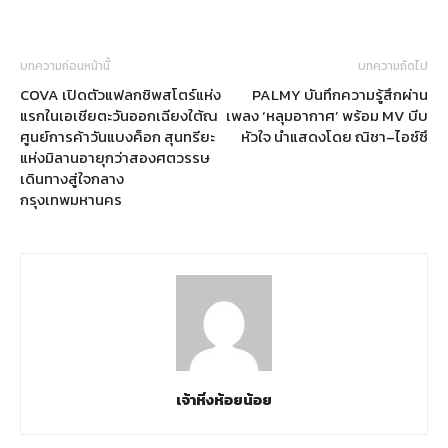
บทความก่อนหน้านี้
บทความถัดไป
COVA เปิดตัวแฟลกชิพสโตร์แห่ง
PALMY บันทึกความรู้สึกผ่าน
แรกในเอเชียตะวันออกเฉียงใต้ณ
เพลง ‘หลุมอากาศ’ พร้อม MV บีบ
ศูนย์การค้าวันแบงค็อก สุนทรียะ
หัวใจ นำแสดงโดย ณิชา–ไอซ์ซึ
แห่งมิลานอายุกว่าสองศตวรรษ
เดินทางสู่ใจกลาง
กรุงเทพมหานคร
เจ้าหิ่งห้อยน้อย