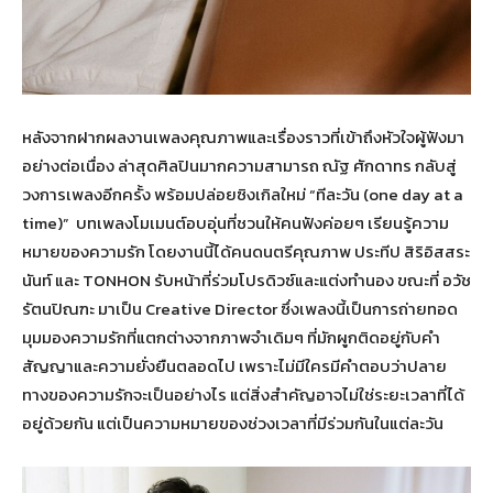
หลังจากฝากผลงานเพลงคุณภาพและเรื่องราวที่เข้าถึงหัวใจผู้ฟังมา
อย่างต่อเนื่อง ล่าสุดศิลปินมากความสามารถ ณัฐ ศักดาทร กลับสู่
วงการเพลงอีกครั้ง พร้อมปล่อยซิงเกิลใหม่ “ทีละวัน (one day at a
time)” บทเพลงโมเมนต์อบอุ่นที่ชวนให้คนฟังค่อยๆ เรียนรู้ความ
หมายของความรัก โดยงานนี้ได้คนดนตรีคุณภาพ ประทีป สิริอิสสระ
นันท์ และ TONHON รับหน้าที่ร่วมโปรดิวซ์และแต่งทำนอง ขณะที่ อวัช
รัตนปิณฑะ มาเป็น Creative Director ซึ่งเพลงนี้เป็นการถ่ายทอด
มุมมองความรักที่แตกต่างจากภาพจำเดิมๆ ที่มักผูกติดอยู่กับคำ
สัญญาและความยั่งยืนตลอดไป เพราะไม่มีใครมีคำตอบว่าปลาย
ทางของความรักจะเป็นอย่างไร แต่สิ่งสำคัญอาจไม่ใช่ระยะเวลาที่ได้
อยู่ด้วยกัน แต่เป็นความหมายของช่วงเวลาที่มีร่วมกันในแต่ละวัน