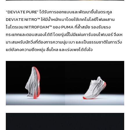
“DEVIATE PURE” ได้รับการออกแบบและพัฒนาขึ้นในตระกูล
DEVIATE NITRO™ ให้มีน้ำหนักเบาโดยใช้เทคโนโลยีโฟมผสาน
ไนโตรเจน NITROFOAM™ ของ PUMA ที่ล้ำสมัย รองรับแรง
กระแทกและตอบสนองได้ดี โดยรุ่นนี้ไม่มีแผ่นคาร์บอนไฟเบอร์ จึงเห
มาะสมหรับนักวิ่งที่ต้องการความนุ่ม เบา และเป็นธรรมชาติในการวิ่ง
แต่ยังคงความยืดหยุ่น ลื่นไหล และเร่งเพซได้ดั่งใจ