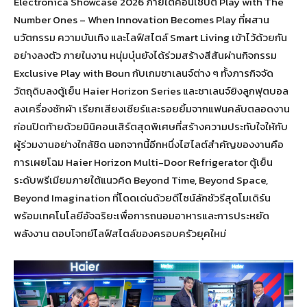
Electronica Showcase 2026 ภายใต้คอนเซปต์ Play with The
Number Ones – When Innovation Becomes Play ที่ผสาน
นวัตกรรม ความบันเทิง และไลฟ์สไตล์ Smart Living เข้าไว้ด้วยกัน
อย่างลงตัว ภายในงาน หนุ่มบุ๋นยังได้ร่วมสร้างสีสันผ่านกิจกรรม
Exclusive Play with Boun กับเกมชาเลนจ์ต่าง ๆ ทั้งภารกิจจัด
วัตถุดิบลงตู้เย็น Haier Horizon Series และชาเลนจ์ยิงลูกฟุตบอล
ลงเครื่องซักผ้า เรียกเสียงเชียร์และรอยยิ้มจากแฟนคลับตลอดงาน
ก่อนปิดท้ายด้วยมินิคอนเสิร์ตสุดพิเศษที่สร้างความประทับใจให้กับ
ผู้ร่วมงานอย่างใกล้ชิด นอกจากนี้อีกหนึ่งไฮไลต์สำคัญของงานคือ
การเผยโฉม Haier Horizon Multi-Door Refrigerator ตู้เย็น
ระดับพรีเมียมภายใต้แนวคิด Beyond Time, Beyond Space,
Beyond Imagination ที่โดดเด่นด้วยดีไซน์ลักชัวรีสุดโมเดิร์น
พร้อมเทคโนโลยีอัจฉริยะเพื่อการถนอมอาหารและการประหยัด
พลังงาน ตอบโจทย์ไลฟ์สไตล์ของครอบครัวยุคใหม่