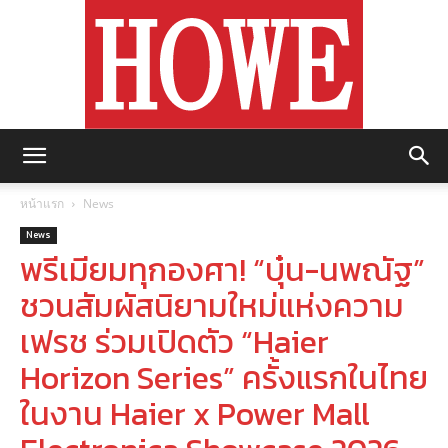
https://howemagazine.com/
หน้าแรก
News
News
พรีเมียมทุกองศา! “บุ๋น-นพณัฐ”
ชวนสัมผัสนิยามใหม่แห่งความ
เฟรช ร่วมเปิดตัว “Haier
Horizon Series” ครั้งแรกในไทย
ในงาน Haier x Power Mall