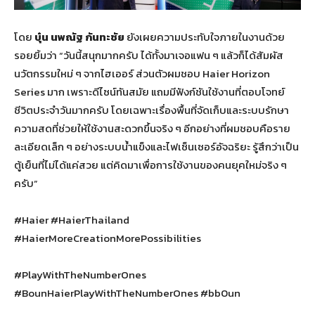
โดย
บุ๋น นพณัฐ กันทะชัย
ยังเผยความประทับใจภายในงานด้วย
รอยยิ้มว่า “วันนี้สนุกมากครับ ได้ทั้งมาเจอแฟน ๆ แล้วก็ได้สัมผัส
นวัตกรรมใหม่ ๆ จากไฮเออร์ ส่วนตัวผมชอบ Haier Horizon
Series มาก เพราะดีไซน์ทันสมัย แถมมีฟังก์ชันใช้งานที่ตอบโจทย์
ชีวิตประจำวันมากครับ โดยเฉพาะเรื่องพื้นที่จัดเก็บและระบบรักษา
ความสดที่ช่วยให้ใช้งานสะดวกขึ้นจริง ๆ อีกอย่างที่ผมชอบคือราย
ละเอียดเล็ก ๆ อย่างระบบน้ำแข็งและไฟเซ็นเซอร์อัจฉริยะ รู้สึกว่าเป็น
ตู้เย็นที่ไม่ได้แค่สวย แต่คิดมาเพื่อการใช้งานของคนยุคใหม่จริง ๆ
ครับ”
#Haier #HaierThailand
#HaierMoreCreationMorePossibilities
#PlayWithTheNumberOnes
#BounHaierPlayWithTheNumberOnes #bb0un