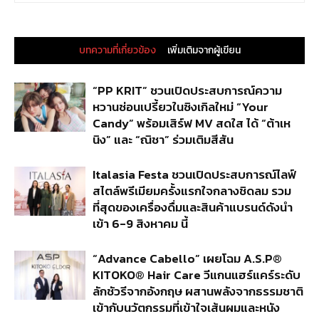
บทความที่เกี่ยวข้อง
เพิ่มเติมจากผู้เขียน
“PP KRIT” ชวนเปิดประสบการณ์ความ
หวานซ่อนเปรี้ยวในซิงเกิลใหม่ “Your
Candy” พร้อมเสิร์ฟ MV สดใส ได้ “ต้าเห
นิง” และ “ณิชา” ร่วมเติมสีสัน
Italasia Festa ชวนเปิดประสบการณ์ไลฟ์
สไตล์พรีเมียมครั้งแรกใจกลางชิดลม รวม
ที่สุดของเครื่องดื่มและสินค้าแบรนด์ดังนำ
เข้า 6-9 สิงหาคม นี้
“Advance Cabello” เผยโฉม A.S.P®
KITOKO® Hair Care วีแกนแฮร์แคร์ระดับ
ลักชัวรีจากอังกฤษ ผสานพลังจากธรรมชาติ
เข้ากับนวัตกรรมที่เข้าใจเส้นผมและหนัง