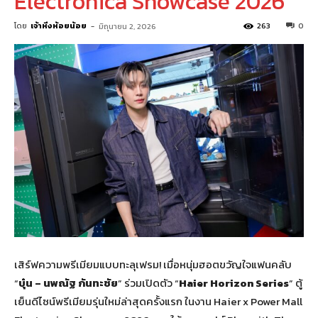
Electronica Showcase 2026
โดย
เจ้าหิ่งห้อยน้อย
-
263
0
มิถุนายน 2, 2026
เสิร์ฟความพรีเมียมแบบทะลุเฟรม! เมื่อหนุ่มฮอตขวัญใจแฟนคลับ
“
บุ๋น – นพณัฐ กันทะชัย
” ร่วมเปิดตัว “
Haier Horizon Series
” ตู้
เย็นดีไซน์พรีเมียมรุ่นใหม่ล่าสุดครั้งแรก ในงาน Haier x Power Mall