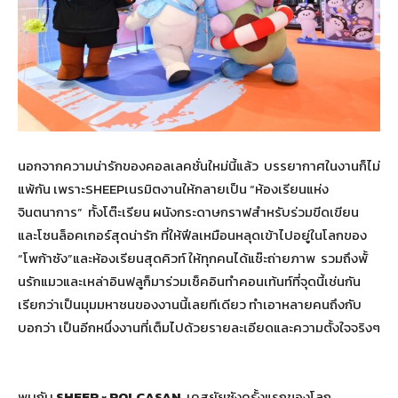
นอกจากความน่ารักของคอลเลคชั่นใหม่นี้แล้ว บรรยากาศในงานก็ไม่
แพ้กัน เพราะSHEEPเนรมิตงานให้กลายเป็น “ห้องเรียนแห่ง
จินตนาการ” ทั้งโต๊ะเรียน ผนังกระดาษกราฟสำหรับร่วมขีดเขียน
และโซนล็อคเกอร์สุดน่ารัก ที่ให้ฟีลเหมือนหลุดเข้าไปอยู่ในโลกของ
“โพก้าซัง”และห้องเรียนสุดคิวท์ ให้ทุกคนได้แช๊ะถ่ายภาพ รวมถึงพั้
นรักแมวและเหล่าอินฟลูก็มาร่วมเช็คอินทำคอนเท้นท์ที่จุดนี้เช่นกัน
เรียกว่าเป็นมุมมหาชนของงานนี้เลยทีเดียว ทำเอาหลายคนถึงกับ
บอกว่า เป็นอีกหนึ่งงานที่เต็มไปด้วยรายละเอียดและความตั้งใจจริงๆ
พบกับ
SHEEP × POLCASAN
เคสยัยซังครั้งแรกของโลก