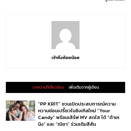
เจ้าหิ่งห้อยน้อย
บทความที่เกี่ยวข้อง
เพิ่มเติมจากผู้เขียน
“PP KRIT” ชวนเปิดประสบการณ์ความ
หวานซ่อนเปรี้ยวในซิงเกิลใหม่ “Your
Candy” พร้อมเสิร์ฟ MV สดใส ได้ “ต้าเห
นิง” และ “ณิชา” ร่วมเติมสีสัน