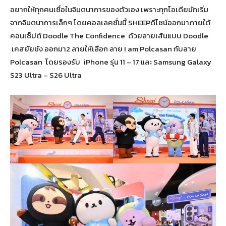
อยากให้ทุกคนเชื่อในจินตนาการของตัวเอง เพราะทุกไอเดียมักเริ่ม
จากจินตนาการเล็กๆ โดยคอลเลคชั่นนี้ SHEEPดีไซน์ออกมาภายใต้
คอนเซ็ปต์ Doodle The Confidence ด้วยลายเส้นแบบ Doodle
เคสยัยซัง ออกมา2 ลายให้เลือก ลาย I am Polcasan กับลาย
Polcasan โดยรองรับ iPhone รุ่น 11 – 17 และ Samsung Galaxy
S23 Ultra – S26 Ultra