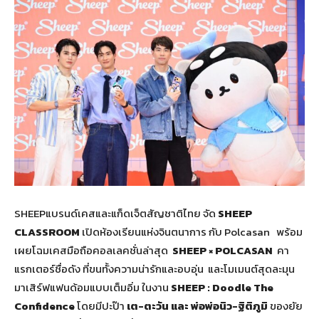
SHEEPแบรนด์เคสและแก็ดเจ็ตสัญชาติไทย จัด
SHEEP
CLASSROOM
เปิดห้องเรียนแห่งจินตนาการ กับ Polcasan พร้อม
เผยโฉมเคสมือถือคอลเลคชั่นล่าสุด
SHEEP × POLCASAN
คา
แรกเตอร์ชื่อดัง ที่ขนทั้งความน่ารักและอบอุ่น และโมเมนต์สุดละมุน
มาเสิร์ฟแฟนด้อมแบบเต็มอิ่ม ในงาน
SHEEP : Doodle The
Confidence
โดยมีปะป๊า
เต-ตะวัน และ
พ่อพ่อนิว-ฐิติภูมิ
ของยัย