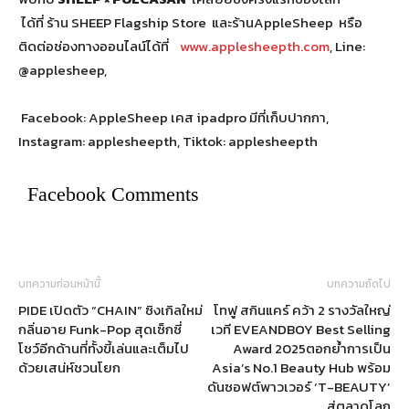
ได้ที่ ร้าน SHEEP Flagship Store และร้านAppleSheep หรือ
ติดต่อช่องทางออนไลน์ได้ที่
www.applesheepth.com
, Line:
@applesheep,
Facebook: AppleSheep เคส ipadpro มีที่เก็บปากกา,
Instagram: applesheepth, Tiktok: applesheepth
Facebook Comments
บทความก่อนหน้านี้
บทความถัดไป
PIDE เปิดตัว “CHAIN” ซิงเกิลใหม่
โทฟู สกินแคร์ คว้า 2 รางวัลใหญ่
กลิ่นอาย Funk-Pop สุดเซ็กซี่
เวที EVEANDBOY Best Selling
โชว์อีกด้านที่ทั้งขี้เล่นและเต็มไป
Award 2025ตอกย้ำการเป็น
ด้วยเสน่ห์ชวนโยก
Asia’s No.1 Beauty Hub พร้อม
ดันซอฟต์พาวเวอร์ ‘T-BEAUTY’
สู่ตลาดโลก