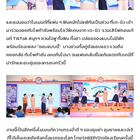
และแน่นอนว่าโมเมนต์ที่แฟน ๆ ฟินหนักไม่แพ้กันเป็นช่วง ที่เต-นิว เข้า
มาร่วมจอยกับโพก้าซังพร้อมโชว์พิเศษจาก เต-นิว รวมเสิร์ฟคอนเท้
นท์ TikTok สนุกๆ ชวนใจฟู ทั้งฟิน ทั้งฮา ปล่อยของแบบไม่มีพัก
พร้อมร้องเพลง “ชอบแบบนี้” บางช่วงทั้งคู่ยังแอบแซว รวมถึง
หยอกล้อ กับโพก้าซัง งอนกันไปมา จนแฟนคลับยิ้มแก้มแตกกับเคมีที่
น่ารักและอบอุ่นของครอบครัวนี้
งานนี้เป็นอีกหนึ่งโมเมนต์ความทรงจำดี ๆ ของอุนย่า อุนยายและเจ่เจ้
ที่ได้เห็นเคสยัยซังครั้งแรกของโลก โดยSHEEPเปิดห้องเรียนครั้งนี้