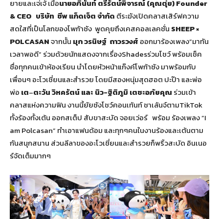
ยายและเจ่เจ้ เมื่อ
นายอภินันท์ ตรีรัตน์พิจารณ์ (คุณตุ่ย)
Founder
& CEO บริษัท ชีพ แก็ดเจ็ต จำกัด
ตีระฆังเปิดคลาสเสิร์ฟความ
สดใสที่เป็นโลกของโพก้าซัง พูดคุยถึงเคสคอลเลคชั่น
SHEEP ×
POLCASAN
จากนั้น
มุก วรนิษฐ์
ถาวรวงศ์
ออกมาร้องเพลง”มาทัน
เวลาพอดี” ร่วมด้วยนักแสดงจากเรื่องShadesร่วมโชว์ พร้อมเช็ค
ชื่อทุกคนเข้าห้องเรียน นำโดยหัวหน้าแก๊งค์โพก้าซัง มาพร้อมกับ
เพื่อนๆ อะโวเชี่ยนและสำรวย โดยมีสองหนุ่มสุดฮอต ปะป๊า และพ่อ
พ่อ
เต
–
ตะวัน วิหครัตน์
และ นิว-ฐิติภูมิ เตชะอภัยคุณ
ร่วมเข้า
คลาสแห่งความฟิน งานนี้ยัยซังโชว์คอนเท้นท์ ชาเล้นจ์ตามTikTok
ทั้งร้องทั้งเต้น ออกสเต็ป สับขาสะบัด จอยเว่อร์ พร้อม ร้องเพลง “I
am Polcasan” ทำเอาแฟนด้อม และทุกๆคนในงานร้องและเต้นตาม
กันสนุกสนาน ส่วนลีลาของอะโวเชี่ยนและสำรวยก็พริ้วสะบัด อินเนอ
ร์จัดเต็มมากๆ