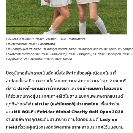
{"ARInfo":{"IsUseAR":false},"Version":"1.0.0","MakeupInfo":
{"IsUseMakeup":false},"FaceliftInfo":
{"IsChangeEyeLift":false,"IsChangeFacelift":false,"IsChangePostureLift":false,"IsChange
{"SwitchMedicatedAcne":false,"IsAIBeauty":false,"IsBrightEyes":false,"IsSharpen":false,"
{"AppName":2},"FilterInfo":{"IsUseFilter":false}}
ปัจจุบันกอล์ฟกลายเป็นอีกหนึ่งไลฟ์สไตล์ของผู้หญิงยุคใหม่ ที่
สะท้อนทั้งรสนิยม ความมั่นใจ และความสง่างาม โดยล่าสุด 2 เซเลบริ
ตี้สาว
ปรางค์-อภินรา ศรีกาญจนา
และ
จินนี่-เอมษิกา โชติวิจิตร
ได้ร่วมเดินทางสู่ประเทศเกาหลีใต้ในฐานะแขกคนพิเศษจากแบรนด์
ชุดกีฬากอล์ฟ
FairLiar (แฟร์ไลเออร์) ประเทศไทย
เพื่อเข้าร่วม
งาน
MK GOLF × FairLiar Global Charity Golf Open 2026
งานกอล์ฟการกุศลระดับนานาชาติ ภายใต้คอนเซปต์
Lady on
Field
ที่รวมผู้หญิงทรงอิทธิพลจากหลากหลายประเทศไว้บนสนาม