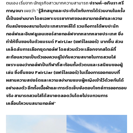
ตนเอง เริ่มจาก นักธุรกิจสาวมากความสามารถ
ปรางค์-อภินรา ศรี
กาญจนา
เผยว่า “
รู้สึกสนุกและประทับใจกับการได้ร่วมงานในครั้ง
นี้เป็นอย่างมาก โดยเฉพาะบรรยากาศของสนามกอล์ฟและความ
ทันสมัยของสนามในประเทศเกาหลีใต้ รวมถึงการได้พบปะนัก
กอล์ฟและอินฟลูเอนเซอร์สายกอล์ฟจากหลากหลายประเทศ ยิ่ง
ทำให้ชื่นชอบในตัวแบรนด์ FairLiar (แฟร์ไลเออร์) มากขึ้น ส่วน
เคล็ดลับการเลือกชุดกอล์ฟ โดยส่วนตัวจะเลือกจากสไตล์ที่
สะท้อนความเป็นตัวเองควบคู่ไปกับความสบายในการสวมใส่
เพราะมองว่ากอล์ฟเป็นกีฬาที่สะท้อนทั้งตัวตนและรสนิยมของผู้
เล่น ซึ่งชื่นชอบ FairLiar (แฟร์ไลเออร์) ในเรื่องการออกแบบที่
ผสานความสปอร์ตและความสง่างามแบบผู้หญิงเข้าไว้ด้วยกันได้
อย่างลงตัว อีกทั้งเนื้อผ้าและการตัดเย็บยังตอบโจทย์การออกรอบ
จริง สามารถสวมใส่ได้สบายตลอดวันโดยไม่รบกวนการ
เคลื่อนไหวบนสนามกอล์ฟ
”