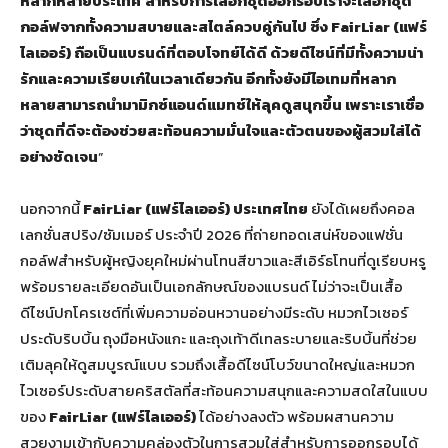
หลากหลายประเทศ สำหรับการเลือกชุดออกรอบเราจะเลือกชุด
กอล์ฟจากทั้งความสบายและสไตล์ควบคู่กันไป ซึ่ง FairLiar (แฟร์
ไลเออร์) ถือเป็นแบรนด์ที่ตอบโจทย์ได้ดี ด้วยดีไซน์ที่มีทั้งความน่า
รักและความเรียบเก๋ในเวลาเดียวกัน อีกทั้งยังมีไอเทมที่หลาก
หลายสามารถนำมามิกซ์แอนด์แมทช์ให้ลุคดูสนุกขึ้น เพราะเราเชื่อ
ว่าชุดที่ดีจะต้องช่วยสะท้อนความมั่นใจและตัวตนของผู้สวมใส่ได้
อย่างชัดเจน
”
นอกจากนี้
FairLiar (แฟร์ไลเออร์) ประเทศไทย
ยังได้เผยถึงคอล
เลกชั่นสปริง/ซัมเมอร์ ประจำปี 2026 ที่ถ่ายทอดเสน่ห์ของแฟชั่น
กอล์ฟสำหรับผู้หญิงยุคใหม่ผ่านโทนสีขาวและสีเอิร์ธโทนที่ดูเรียบหรู
พร้อมรายละเอียดอันเป็นเอกลักษณ์ของแบรนด์ ไม่ว่าจะเป็นเสื้อ
ดีไซน์ปกโครเชต์ที่เพิ่มความอ่อนหวานอย่างมีระดับ หมวกไวเซอร์
ประดับริบบิ้น ถุงมือหนังแกะ และถุงเท้าดีเทลระบายและริบบิ้นที่ช่วย
เติมลุคให้ดูสมบูรณ์แบบ รวมถึงเสื้อดีไซน์โบว์ขนาดใหญ่และหมวก
ไวเซอร์ประดับสายคริสตัลที่สะท้อนความสนุกและความสดใสในแบบ
ของ
FairLiar (แฟร์ไลเออร์)
ได้อย่างลงตัว พร้อมผสานความ
สวยงามเข้ากับความคล่องตัวในการสวมใส่สำหรับการออกรอบได้