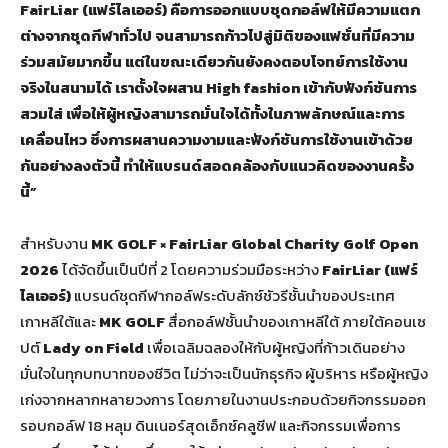
FairLiar (แฟร์ไลเออร์) คือการออกแบบชุดกอล์ฟให้มีความแตก
ต่างจากชุดกีฬาทั่วไป จนสามารถก้าวไปสู่มิติของแฟชั่นที่มีความ
ร่วมสมัยมากขึ้น แต่ในขณะเดียวกันยังคงตอบโจทย์การใช้งาน
จริงในสนามได้ เราตั้งใจผสาน High fashion เข้ากับฟังก์ชันการ
สวมใส่ เพื่อให้ผู้หญิงสามารถมั่นใจได้ทั้งในภาพลักษณ์และการ
เคลื่อนไหว ซึ่งการผสานความงามและฟังก์ชันการใช้งานเข้าด้วย
กันอย่างลงตัวนี้ ทำให้แบรนด์สอดคล้องกับแนวคิดของงานครั้ง
นี้”
สำหรับงาน
MK GOLF × FairLiar Global Charity Golf Open
2026
ได้จัดขึ้นเป็นปีที่ 2 โดยความร่วมมือระหว่าง
FairLiar (แฟร์
ไลเออร์)
แบรนด์ชุดกีฬากอล์ฟระดับลักซ์ชัวรีชั้นนำของประเทศ
เกาหลีใต้และ
MK GOLF
สื่อกอล์ฟชั้นนำของเกาหลีใต้ ภายใต้คอนเซ
ปต์
Lady on Field
เพื่อเฉลิมฉลองให้กับผู้หญิงที่ก้าวเดินอย่าง
มั่นใจในทุกบทบาทของชีวิต ไม่ว่าจะเป็นนักธุรกิจ ผู้บริหาร หรือผู้หญิง
เก่งจากหลากหลายวงการ โดยภายในงานประกอบด้วยกิจกรรมออก
รอบกอล์ฟ 18 หลุม ดินเนอร์สุดเอ็กซ์คลูซีฟ และกิจกรรมเพื่อการ