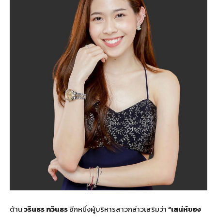
ด้าน
วรินธร กวินธร
อีกหนึ่งผู้บริหารสาวกล่าวเสริมว่า
“เสน่ห์ของ