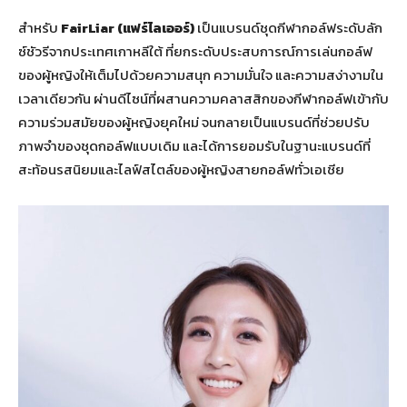
สำหรับ
FairLiar (แฟร์ไลเออร์)
เป็นแบรนด์ชุดกีฬากอล์ฟระดับลัก
ซ์ชัวรีจากประเทศเกาหลีใต้ ที่ยกระดับประสบการณ์การเล่นกอล์ฟ
ของผู้หญิงให้เต็มไปด้วยความสนุก ความมั่นใจ และความสง่างามใน
เวลาเดียวกัน ผ่านดีไซน์ที่ผสานความคลาสสิกของกีฬากอล์ฟเข้ากับ
ความร่วมสมัยของผู้หญิงยุคใหม่ จนกลายเป็นแบรนด์ที่ช่วยปรับ
ภาพจำของชุดกอล์ฟแบบเดิม และได้การยอมรับในฐานะแบรนด์ที่
สะท้อนรสนิยมและไลฟ์สไตล์ของผู้หญิงสายกอล์ฟทั่วเอเชีย