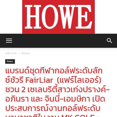
https://howemagazine.com/
หน้าแรก
News
News
แบรนด์ชุดกีฬากอล์ฟระดับลัก
ซ์ชัวรี FairLiar (แฟร์ไลเออร์)
ชวน 2 เซเลบริตี้สาวเก่งปรางค์-
อภินรา และ จินนี่-เอมษิกา เปิด
ประสบการณ์งานกอล์ฟระดับ