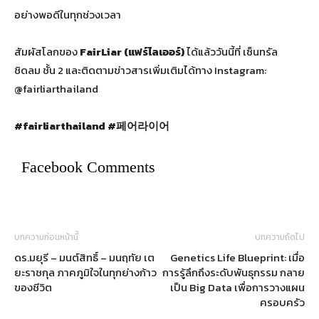
อย่างพอดีในทุกช่วงเวลา
สัมผัสโลกของ
FairLiar (แฟร์ไลเออร์)
ได้แล้ววันนี้ที่ เซ็นทรัล
ชิดลม ชั้น 2 และติดตามข่าวสารเพิ่มเติมได้ทาง Instagram:
@fairliarthailand
#fairliarthailand #
페어라이어
Facebook Comments
บทความก่อนหน้านี้
บทความถัดไป
ดร.มยุรี – มนต์สิทธิ์ – มนฤทัย เต
Genetics Life Blueprint: เมื่อ
ยะราชกุล ภาคภูมิใจในทุกย่างก้าว
การรู้ลึกถึงระดับพันธุกรรม กลาย
ของชีวิต
เป็น Big Data เพื่อการวางแผน
ครอบครัว