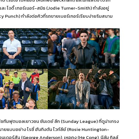
และ โจดี้ เทอร์เนอร์-สมิธ (Jodie Turner-Smith) กำลังอยู่
Lucy Punch) กำลังต่อคิวที่รถขายเบอร์เกอร์เรียบง่ายริมสนาม
ชทีมฟุตบอลเยาวชน ซันเดย์ ลีก (Sunday League) ที่ดูน่าเกรง
ายแบบอย่าง โรซี่ ฮันทิงตัน ไวท์ลีย์ (Rosie Huntington-
แอนเดอร์สัน (George Anderson), เหอคง (He Cong), นีลัม กิลล์