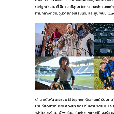
(Bright) ขณะที่ มิกะ ฮาชิซูเมะ (Mika Hashizume) 
ท่ามกลางความวุ่นวายก่อนเริ่มเกม และลูซี่ พันช์ (
ด้าน สตีเฟ่น เกรแฮม (Stephen Graham) รับบทโค้
ขามที่สุดเท่าที่เคยแสดงมา ขณะที่เหล่านางแบบและน
Whiteley), เบเบ้ พาร์เนล (Bebe Parnell), จอร์จ 