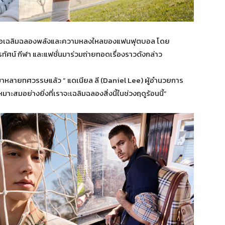
พื่อเฉลิมฉลองพลังและความหลงใหลของแฟนฟุตบอล โดย
ัศน์ กีฬา และแฟชั่นมาร่วมถ่ายทอดเรื่องราวดังกล่าว
มาหลายทศวรรษแล้ว ” แดเนียล ลี (Daniel Lee) ผู้อำนวยการ
มาะสมอย่างยิ่งที่เราจะเฉลิมฉลองสิ่งนี้ในช่วงฤดูร้อนนี้”