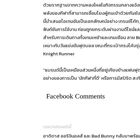
ด้วยรากฐานจากความหลงใหลในกิจกรรมกลางแจ้งของผู
พลังของกีฬาที่สามารถเชื่อมโยงผู้คนเข้าด้วยกัน
นี้นำเสนอไอเทมอันเป็นเอกลักษณ์อย่าง เทรนช์โค้ท,
ฟังก์ชันการใช้งาน ก่อนถูกยกระดับผ่านงานดีไซน์แ
สำหรับการเดินทางทั้งเกมเหย้าและเกมเยือน ลาย B
เหมาะกับวันแข่งขันฟุตบอล ขณะที่กระเป๋าทรงโค้งรุ่น
Knight Runner
“แบรนด์นี้เป็นเหมือนส่วนหนึ่งที่อยู่เคียงข้างแฟ
อย่างของการเป็น ‘นักกีฬาที่ดี’ หรือการมีสปิริต ส
Facebook Comments
บทความก่อนหน้านี้
อาดิดาส ออริจินอลส์ และ Bad Bunny กลับมาพร้อ