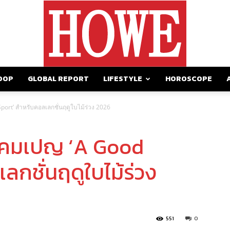
OOP
GLOBAL REPORT
LIFESTYLE
HOROSCOPE
https://howemagazine.com/
Sport’ สำหรับคอลเลกชั่นฤดูใบไม้ร่วง 2026
ัวแคมเปญ ‘A Good
ลกชั่นฤดูใบไม้ร่วง
551
0