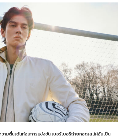
ตื่นเต้นก่อนการแข่งขัน เบอร์เบอรี่ถ่ายทอดเสน่ห์อันเป็น