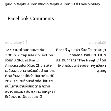
@PoloRalphLauren #PoloRalphLaurenTH #ThePoloPlay
Facebook Comments
บทความก่อนหน้านี้
บทความถัดไป
Tod’s เผยโฉมคอลเลกชัน
ศิลาวดี พูล สปา รีสอร์ท เกาะสมุย
TOD’S· X Capsule Collection
ฉลองครบรอบ 18 ปี เปิด
ร่วมกับ Global Brand
ประสบการณ์ “The Height” โฉม
Ambassador Xiao Zhan เพื่อ
ใหม่ พร้อมเตรียมขยายพูลวิลล่า
เฉลิมฉลองความร่วมมือด้านความ
สุดหรู
คิดสร้างสรรค์ที่ดำเนินมาตั้งแต่ปี
2021 ร่วมสะท้อนวิสัยทัศน์ที่มีร่วม
กันในด้านงานฝีมืออิตาลี ความ
สง่างามร่วมสมัย และความหรูหรา
ที่เรียบง่ายเป็นธรรมชาติ