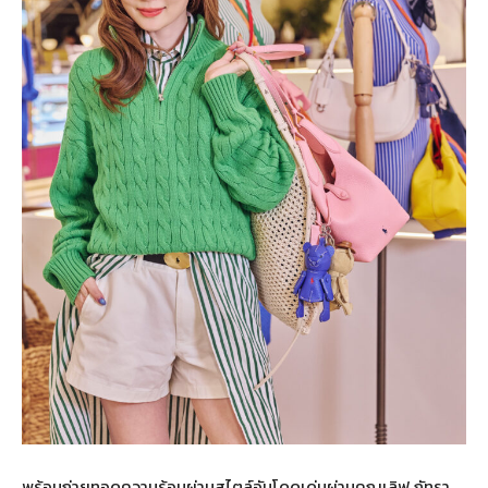
พร้อมถ่ายทอดความร้อนผ่านสไตล์อันโดดเด่นผ่านคุณเลิฟ ภัทรา