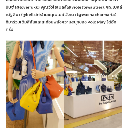
นิษฐ์ (@loverrukk), คุณวีวิโอเบลล์(@violettewautier), คุณเบลล์
ณัฐสิมา (@bellsiris) และคุณเมย์ วัจณา (@wachacharmaria)
ที่มาร่วมเติมสีสันและสะท้อนพลังความสนุกของ Polo Play ได้อีก
ครั้ง